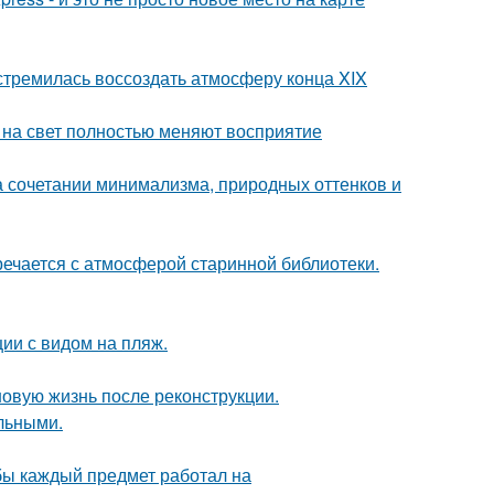
стремилась воссоздать атмосферу конца XIX
т на свет полностью меняют восприятие
 сочетании минимализма, природных оттенков и
речается с атмосферой старинной библиотеки.
ии с видом на пляж.
новую жизнь после реконструкции.
льными.
обы каждый предмет работал на