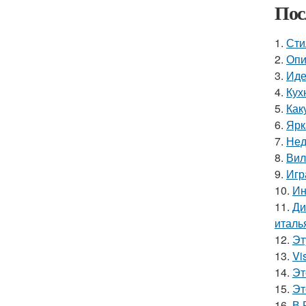
Пос
1.
Сти
2.
Опи
3.
Иде
4.
Кух
5.
Как
6.
Ярк
7.
Нед
8.
Вил
9.
Игр
10.
Ин
11.
Ди
италь
12.
Эт
13.
Vi
14.
Эт
15.
Эт
16.
В 