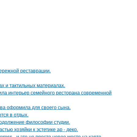
бережной реставрации.
ах и тактильных материалах.
ила интерьер семейного ресторана современной
ова оформила для своего сына.
тся в отдых.
продолжение философии студии.
тью хозяйки к эстетике ар - деко.
ress - и это не просто новое место на карте