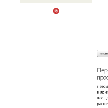
читат
Пер
про
Летом
в ярк
площа
расши