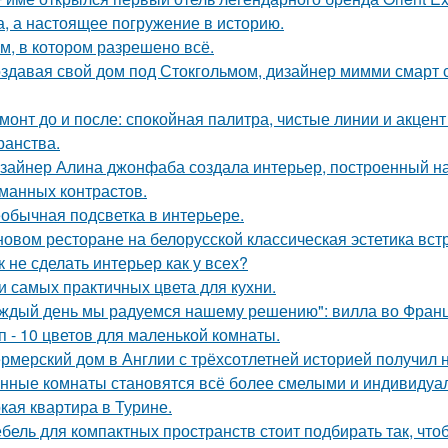
а, а настоящее погружение в историю.
м, в котором разрешено всё.
здавая свой дом под Стокгольмом, дизайнер мимми смарт 
монт до и после: спокойная палитра, чистые линии и акцен
ранства.
зайнер Алина джонфаба создала интерьер, построенный на
манных контрастов.
обычная подсветка в интерьере.
новом ресторане на белорусской классическая эстетика вст
к не сделать интерьер как у всех?
и самых практичных цвета для кухни.
ждый день мы радуемся нашему решению": вилла во Франц
п - 10 цветов для маленькой комнаты.
рмерский дом в Англии с трёхсотлетней историей получил 
нные комнаты становятся всё более смелыми и индивидуа
кая квартира в Турине.
бель для компактных пространств стоит подбирать так, чт