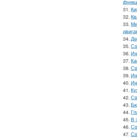
функц
31.
Ки
32.
Кв
33.
Ми
двига
34.
Де
35.
Со
36.
Ин
37.
Ка
38.
Ср
39.
Ин
40.
Ин
41.
Ку
42.
Ср
43.
Бю
44.
Гл
45.
В 
46.
Со
47.
Со