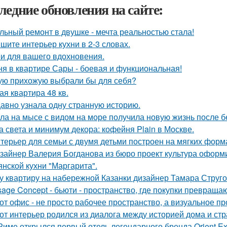
ледние обновления на сайте:
льный ремонт в двушке - мечта реальностью стала!
шите интерьер кухни в 2-3 словах.
и для вашего вдохновения.
ня в квартире Сары - боевая и функциональная!
ую прихожую выбрали бы для себя?
ая квартира 48 кв.
авно узнала одну странную историю.
ла на мысе с видом на море получила новую жизнь после 
а света и минимум декора: кофейня Plain в Москве.
терьер для семьи с двумя детьми построен на мягких форм
зайнер Валерия Богданова из бюро проект культура оформ
янской кухни "Маргарита".
у квартиру на набережной Казанки дизайнер Тамара Струг
sage Concept - бьюти - пространство, где покупки превращаю
от офис - не просто рабочее пространство, а визуальное 
от интерьер родился из диалога между историей дома и страс
Риме открылся первый отель легендарного бренда Orient Exp