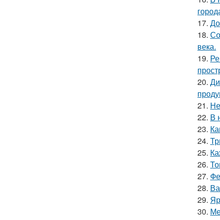
город
17.
До
18.
Со
века.
19.
Ре
прост
20.
Ди
проду
21.
Не
22.
В 
23.
Ка
24.
Тр
25.
Ка
26.
То
27.
Фе
28.
Ва
29.
Яр
30.
Ме