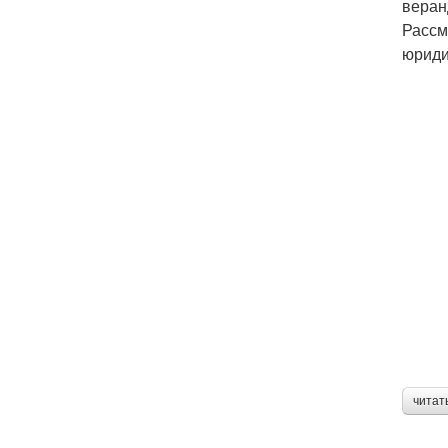
веран
Рассм
юриди
читат