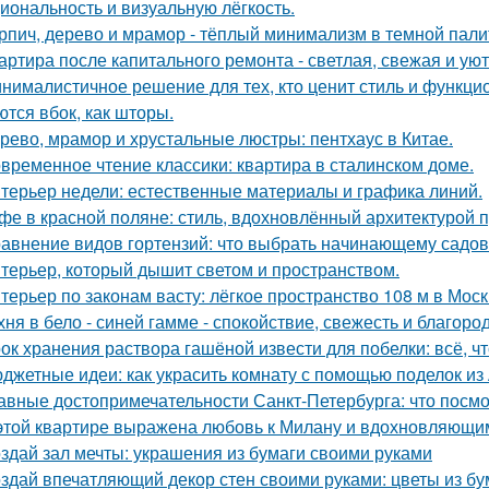
иональность и визуальную лёгкость.
рпич, дерево и мрамор - тёплый минимализм в темной пали
артира после капитального ремонта - светлая, свежая и уют
нималистичное решение для тех, кто ценит стиль и функци
ются вбок, как шторы.
рево, мрамор и хрустальные люстры: пентхаус в Китае.
временное чтение классики: квартира в сталинском доме.
терьер недели: естественные материалы и графика линий.
фе в красной поляне: стиль, вдохновлённый архитектурой 
авнение видов гортензий: что выбрать начинающему садо
терьер, который дышит светом и пространством.
терьер по законам васту: лёгкое пространство 108 м в Моск
хня в бело - синей гамме - спокойствие, свежесть и благоро
ок хранения раствора гашёной извести для побелки: всё, чт
джетные идеи: как украсить комнату с помощью поделок из
авные достопримечательности Санкт-Петербурга: что посмо
этой квартире выражена любовь к Милану и вдохновляющи
здай зал мечты: украшения из бумаги своими руками
здай впечатляющий декор стен своими руками: цветы из бу