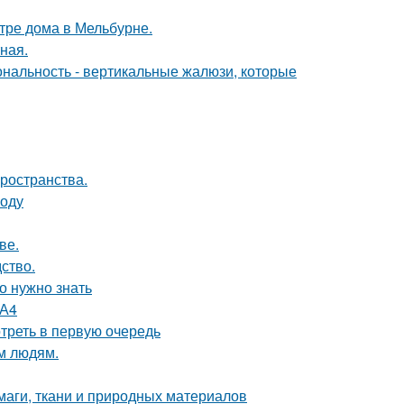
тре дома в Мельбурне.
ная.
ональность - вертикальные жалюзи, которые
пространства.
воду
ве.
дство.
о нужно знать
 А4
треть в первую очередь
м людям.
маги, ткани и природных материалов