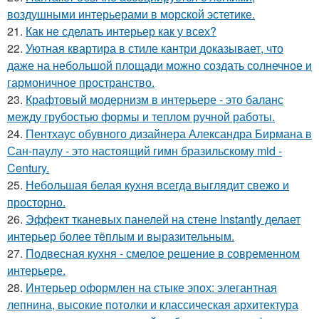
воздушными интерьерами в морской эстетике.
21.
Как не сделать интерьер как у всех?
22.
Уютная квартира в стиле кантри доказывает, что
даже на небольшой площади можно создать солнечное и
гармоничное пространство.
23.
Крафтовый модернизм в интерьере - это баланс
между грубостью формы и теплом ручной работы.
24.
Пентхаус обувного дизайнера Александра Бирмана в
Сан-паулу - это настоящий гимн бразильскому mid -
Century.
25.
Небольшая белая кухня всегда выглядит свежо и
просторно.
26.
Эффект тканевых панелей на стене Instantly делает
интерьер более тёплым и выразительным.
27.
Подвесная кухня - смелое решение в современном
интерьере.
28.
Интерьер оформлен на стыке эпох: элегантная
лепнина, высокие потолки и классическая архитектура