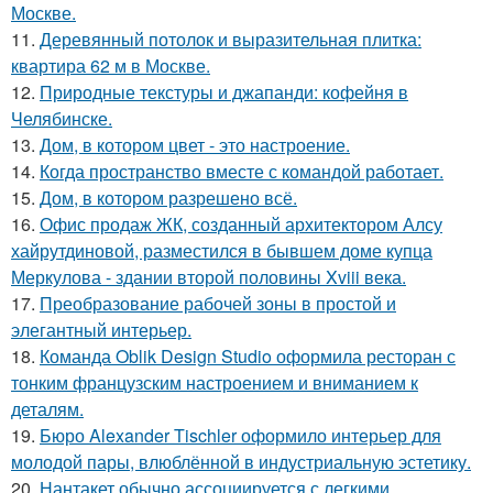
Москве.
11.
Деревянный потолок и выразительная плитка:
квартира 62 м в Москве.
12.
Природные текстуры и джапанди: кофейня в
Челябинске.
13.
Дом, в котором цвет - это настроение.
14.
Когда пространство вместе с командой работает.
15.
Дом, в котором разрешено всё.
16.
Офис продаж ЖК, созданный архитектором Алсу
хайрутдиновой, разместился в бывшем доме купца
Меркулова - здании второй половины Xviii века.
17.
Преобразование рабочей зоны в простой и
элегантный интерьер.
18.
Команда Oblik Design Studio оформила ресторан с
тонким французским настроением и вниманием к
деталям.
19.
Бюро Alexander Tischler оформило интерьер для
молодой пары, влюблённой в индустриальную эстетику.
20.
Нантакет обычно ассоциируется с легкими,