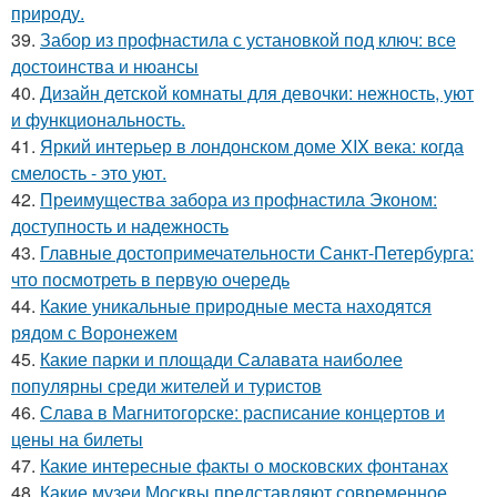
природу.
39.
Забор из профнастила с установкой под ключ: все
достоинства и нюансы
40.
Дизайн детской комнаты для девочки: нежность, уют
и функциональность.
41.
Яркий интерьер в лондонском доме XIX века: когда
смелость - это уют.
42.
Преимущества забора из профнастила Эконом:
доступность и надежность
43.
Главные достопримечательности Санкт-Петербурга:
что посмотреть в первую очередь
44.
Какие уникальные природные места находятся
рядом с Воронежем
45.
Какие парки и площади Салавата наиболее
популярны среди жителей и туристов
46.
Слава в Магнитогорске: расписание концертов и
цены на билеты
47.
Какие интересные факты о московских фонтанах
48.
Какие музеи Москвы представляют современное