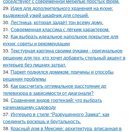
соседствуют с современной мебелью простых форм.
29.
Идея для дополнительного хранения на кухне:
выдвижной узкий шкафчик для специй.
30.
Лестница, которая задаёт тон всему дому.
31.
Современная классика с лёгким характером.
32.
Как выбрать идеальное напольное покрытие для
кухни: советы и рекомендации
33.
Текстурная картина своими руками - оригинальное
решение для тех, кто хочет добавить стильный акцент в
интерьер без лишних затрат.
34.
Паркет поднялся домиком: причины и способы
решения проблемы
35.
Как рассчитать оптимальное расстояние до
телевизора в зависимости от диагонали?
36.
Сравнение видов гортензий: что выбрать
начинающему садоводу
37.
Интерьер в стиле "Разрушенного Замка": как
соединить роскошь и брутальность.
38.
Красный дом в Мексике: архитектура, вписанная в