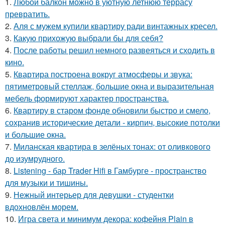
1.
Любой балкон можно в уютную летнюю террасу
превратить.
2.
Аля с мужем купили квартиру ради винтажных кресел.
3.
Какую прихожую выбрали бы для себя?
4.
После работы решил немного развеяться и сходить в
кино.
5.
Квартира построена вокруг атмосферы и звука:
пятиметровый стеллаж, большие окна и выразительная
мебель формируют характер пространства.
6.
Квартиру в старом фонде обновили быстро и смело,
сохранив исторические детали - кирпич, высокие потолки
и большие окна.
7.
Миланская квартира в зелёных тонах: от оливкового
до изумрудного.
8.
Listening - бар Trader Hifi в Гамбурге - пространство
для музыки и тишины.
9.
Нежный интерьер для девушки - студентки
вдохновлён морем.
10.
Игра света и минимум декора: кофейня Plain в