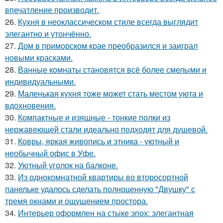
впечатление производит.
26.
Кухня в неоклассическом стиле всегда выглядит
элегантно и утончённо.
27.
Дом в приморском крае преобразился и заиграл
новыми красками.
28.
Ванные комнаты становятся всё более смелыми и
индивидуальными.
29.
Маленькая кухня тоже может стать местом уюта и
вдохновения.
30.
Компактные и изящные - тонкие полки из
нержавеющей стали идеально подходят для душевой.
31.
Ковры, яркая живопись и этника - уютный и
необычный офис в Уфе.
32.
Уютный уголок на балконе.
33.
Из однокомнатной квартиры во второсортной
панельке удалось сделать полноценную "Двушку" с
тремя окнами и ощущением простора.
34.
Интерьер оформлен на стыке эпох: элегантная