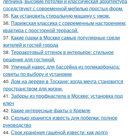
лепнина, высокие потолки и классическая архитектура
соседствуют с современной мебелью простых форм.
35.
Как установить стиральную машину с умом.
36.
Парижская классика с современным настроением:
квартира с просторной террасой.
37.
Какие парки в Москве самые популярные среди
жителей и гостей города
38.
Терракотовый оттенок в интерьере: стильное
решение для гостиной.
39.
Уличный навес для бассейна из поликарбоната:
советы по выбору и установке
40.
Дом на дереве в Тоскане: когда мечта становится
пространством для жизни.
41.
Заборы из профнастила в Москве: установка под
ключ
42.
Какие интересные факты о Кремле
43.
Сколько хранится известь для побелки: полное
руководство
44.
Срок хранения гашёной извести: как долго