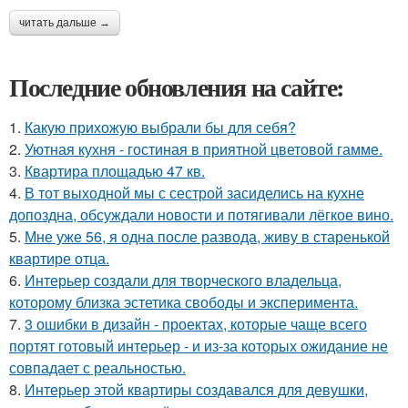
читать дальше →
Последние обновления на сайте:
1.
Какую прихожую выбрали бы для себя?
2.
Уютная кухня - гостиная в приятной цветовой гамме.
3.
Квартира площадью 47 кв.
4.
В тот выходной мы с сестрой засиделись на кухне
допоздна, обсуждали новости и потягивали лёгкое вино.
5.
Мне уже 56, я одна после развода, живу в старенькой
квартире отца.
6.
Интерьер создали для творческого владельца,
которому близка эстетика свободы и эксперимента.
7.
3 ошибки в дизайн - проектах, которые чаще всего
портят готовый интерьер - и из-за которых ожидание не
совпадает с реальностью.
8.
Интерьер этой квартиры создавался для девушки,