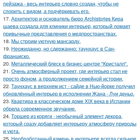
пейзажа - весь интерьер словно создан, чтобы не
спорить с видом, а подчёркивать его.
17.
Архитектор и основатель бюро Archistories Кира
шаева создала для клиники интерьер, который ломает
привычные представления о медпространствах.
18.
Мы строим уютную мансарду.
19.
Неожиданно, но сдержанно: таунхаус в Сан-
франциско.
20.
Металлический блеск в бизнес-центре "Кристалл".
21.
Очень атмосферный проект, где интерьер стал не
просто фоном, а продолжением семейной истории.
22.
Таунхаус в верхнем ист - сайде в Нью-йорке получил
обновлённый интерьер в исполнении Жана - Луи деньо.
23.
Квартира в классическом доме XIX века в Испании
обрела современное звучание.
24.
Торшер из коряги - необычный элемент декора,
который сразу добавляет интерьеру атмосферу природы
и уюта.
25.
Необработанный камень в интерьере всегда сильное