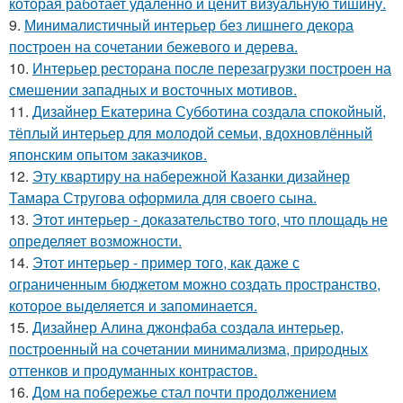
которая работает удалённо и ценит визуальную тишину.
9.
Минималистичный интерьер без лишнего декора
построен на сочетании бежевого и дерева.
10.
Интерьер ресторана после перезагрузки построен на
смешении западных и восточных мотивов.
11.
Дизайнер Екатерина Субботина создала спокойный,
тёплый интерьер для молодой семьи, вдохновлённый
японским опытом заказчиков.
12.
Эту квартиру на набережной Казанки дизайнер
Тамара Стругова оформила для своего сына.
13.
Этот интерьер - доказательство того, что площадь не
определяет возможности.
14.
Этот интерьер - пример того, как даже с
ограниченным бюджетом можно создать пространство,
которое выделяется и запоминается.
15.
Дизайнер Алина джонфаба создала интерьер,
построенный на сочетании минимализма, природных
оттенков и продуманных контрастов.
16.
Дом на побережье стал почти продолжением