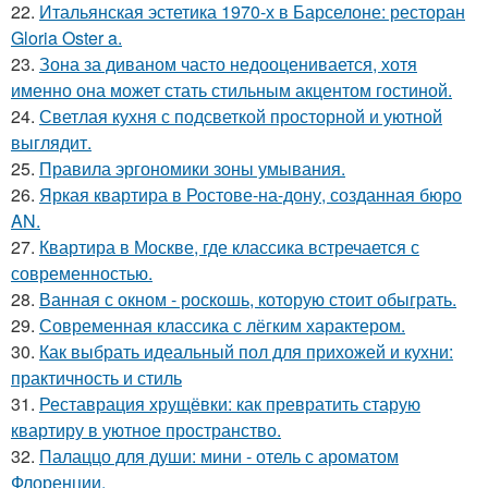
22.
Итальянская эстетика 1970-х в Барселоне: ресторан
Gloria Oster a.
23.
Зона за диваном часто недооценивается, хотя
именно она может стать стильным акцентом гостиной.
24.
Светлая кухня с подсветкой просторной и уютной
выглядит.
25.
Правила эргономики зоны умывания.
26.
Яркая квартира в Ростове-на-дону, созданная бюро
AN.
27.
Квартира в Москве, где классика встречается с
современностью.
28.
Ванная с окном - роскошь, которую стоит обыграть.
29.
Современная классика с лёгким характером.
30.
Как выбрать идеальный пол для прихожей и кухни:
практичность и стиль
31.
Реставрация хрущёвки: как превратить старую
квартиру в уютное пространство.
32.
Палаццо для души: мини - отель с ароматом
Флоренции.