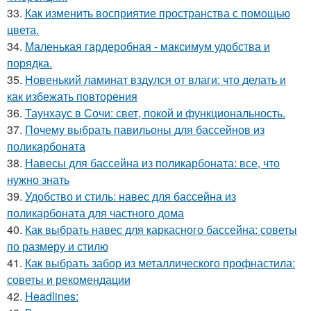
33.
Как изменить восприятие пространства с помощью
цвета.
34.
Маленькая гардеробная - максимум удобства и
порядка.
35.
Новенький ламинат вздулся от влаги: что делать и
как избежать повторения
36.
Таунхаус в Сочи: свет, покой и функциональность.
37.
Почему выбрать павильоны для бассейнов из
поликарбоната
38.
Навесы для бассейна из поликарбоната: все, что
нужно знать
39.
Удобство и стиль: навес для бассейна из
поликарбоната для частного дома
40.
Как выбрать навес для каркасного бассейна: советы
по размеру и стилю
41.
Как выбрать забор из металлического профнастила:
советы и рекомендации
42.
Headlines: