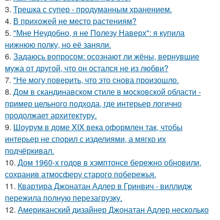
3.
Трешка с супер - продуманным хранением.
4.
В прихожей не место растениям?
5.
"Мне Неудобно, я не Полезу Наверх": я купила
нижнюю полку, но её заняли.
6.
Задаюсь вопросом: осознают ли жёны, вернувшие
мужа от другой, что он остался не из любви?
7.
"Не могу поверить, что это снова произошло.
8.
Дом в скандинавском стиле в московской области -
пример цельного подхода, где интерьер логично
продолжает архитектуру.
9.
Шоурум в доме XIX века оформлен так, чтобы
интерьер не спорил с изделиями, а мягко их
подчёркивал.
10.
Дом 1960-х годов в хэмптонсе бережно обновили,
сохранив атмосферу старого побережья.
11.
Квартира Джонатан Адлер в Гринвич - виллидж
пережила полную перезагрузку.
12.
Американский дизайнер Джонатан Адлер несколько