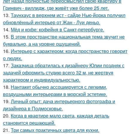
лет назад полностью переосмыслил свою квартиру в
Гринвич - виллидж, где живёт уже более 25 лет.
13.
Таунхаус в верхнем ист - сайде Нью-йорка получил
обновлённый интерьер от Жан - Луи деньо.
14.
Мёд и кофе: кофейня в Санкт-петербурге.
15.
В этом пространстве национальная тема звучит не
буквально, а на уровне ощущений.
16.
Интерьер с характером: когда пространство говорит
о людях.
17.
Заказчица обратилась к дизайнеру Юлии поздняк с
задачей оформить студию всего 32 м, не жертвуя
характером и индивидуальностью.
18.
Нантакет обычно ассоциируется с легкими,
воздушными интерьерами в морской эстетике.
19.
Личный опыт: дача интерьерного фотографа и
дизайнера в Подмосковье.
20.
Когда в квартире мало света, каждая деталь
становится решающей.
21.
Три самых практичных цвета для кухни.