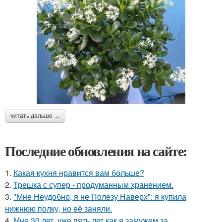
читать дальше →
Последние обновления на сайте:
1.
Какая кухня нравится вам больше?
2.
Трешка с супер - продуманным хранением.
3.
"Мне Неудобно, я не Полезу Наверх": я купила
нижнюю полку, но её заняли.
4.
Мне 30 лет, уже пять лет как я замужем за