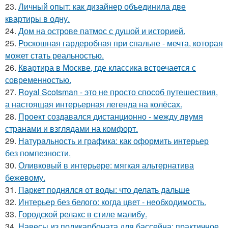
23.
Личный опыт: как дизайнер объединила две
квартиры в одну.
24.
Дом на острове патмос с душой и историей.
25.
Роскошная гардеробная при спальне - мечта, которая
может стать реальностью.
26.
Квартира в Москве, где классика встречается с
современностью.
27.
Royal Scotsman - это не просто способ путешествия,
а настоящая интерьерная легенда на колёсах.
28.
Проект создавался дистанционно - между двумя
странами и взглядами на комфорт.
29.
Натуральность и графика: как оформить интерьер
без помпезности.
30.
Оливковый в интерьере: мягкая альтернатива
бежевому.
31.
Паркет поднялся от воды: что делать дальше
32.
Интерьер без белого: когда цвет - необходимость.
33.
Городской релакс в стиле малибу.
34.
Навесы из поликарбоната для бассейна: практичное