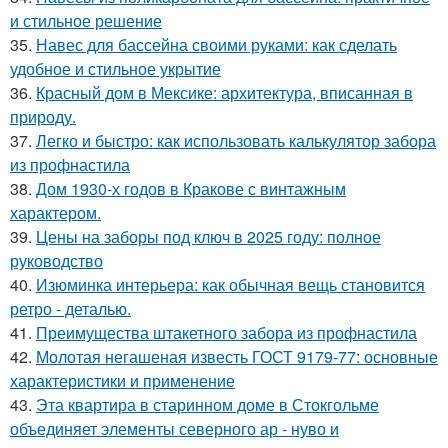
и стильное решение
35.
Навес для бассейна своими руками: как сделать
удобное и стильное укрытие
36.
Красный дом в Мексике: архитектура, вписанная в
природу.
37.
Легко и быстро: как использовать калькулятор забора
из профнастила
38.
Дом 1930-х годов в Кракове с винтажным
характером.
39.
Цены на заборы под ключ в 2025 году: полное
руководство
40.
Изюминка интерьера: как обычная вещь становится
ретро - деталью.
41.
Преимущества штакетного забора из профнастила
42.
Молотая негашеная известь ГОСТ 9179-77: основные
характеристики и применение
43.
Эта квартира в старинном доме в Стокгольме
объединяет элементы северного ар - нуво и