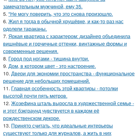
замечательным мужчиной, ему 35.
5.
"Не могу поверить, что это снова произошло.
6.
Жил я тогда в обычной хрущёвке, и как-то раз нас
одолели тараканы.
7.
Яркая квартира с характером: дизайнер объединила
вишнёвые и горчичные оттенки, винтажные формы и
современные решения.
8.
Город под ногами - тишина внутри.
9.
Дом, в котором цвет - это настроение.
10.
Двери для экономии пространства - функциональное
решение для небольших помещений.
11.
Главная особенность этой квартиры - потолки
высотой почти пять метров.
12.
Жозефина шталь выросла в художественной семье -
и этот бэкграунд чувствуется в каждом её
рождественском декоре.
13.
Принято считать, что идеальные интерьеры
существуют только для журналов, а жить в них