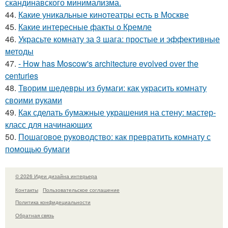
скандинавского минимализма.
44.
Какие уникальные кинотеатры есть в Москве
45.
Какие интересные факты о Кремле
46.
Украсьте комнату за 3 шага: простые и эффективные
методы
47.
- How has Moscow's architecture evolved over the
centuries
48.
Творим шедевры из бумаги: как украсить комнату
своими руками
49.
Как сделать бумажные украшения на стену: мастер-
класс для начинающих
50.
Пошаговое руководство: как превратить комнату с
помощью бумаги
© 2026 Идеи дизайна интерьера
Контакты
Пользовательское соглашение
Политика конфидециальности
Обратная связь