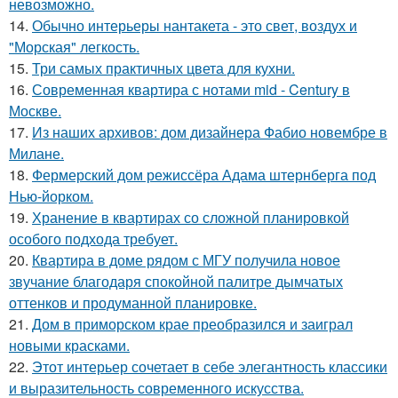
невозможно.
14.
Обычно интерьеры нантакета - это свет, воздух и
"Морская" легкость.
15.
Три самых практичных цвета для кухни.
16.
Современная квартира с нотами mid - Century в
Москве.
17.
Из наших архивов: дом дизайнера Фабио новембре в
Милане.
18.
Фермерский дом режиссёра Адама штернберга под
Нью-йорком.
19.
Хранение в квартирах со сложной планировкой
особого подхода требует.
20.
Квартира в доме рядом с МГУ получила новое
звучание благодаря спокойной палитре дымчатых
оттенков и продуманной планировке.
21.
Дом в приморском крае преобразился и заиграл
новыми красками.
22.
Этот интерьер сочетает в себе элегантность классики
и выразительность современного искусства.