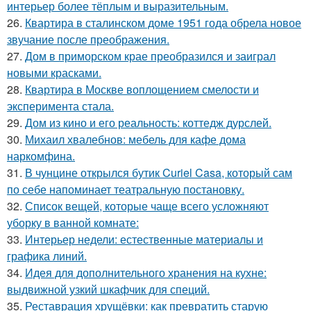
интерьер более тёплым и выразительным.
26.
Квартира в сталинском доме 1951 года обрела новое
звучание после преображения.
27.
Дом в приморском крае преобразился и заиграл
новыми красками.
28.
Квартира в Москве воплощением смелости и
эксперимента стала.
29.
Дом из кино и его реальность: коттедж дурслей.
30.
Михаил хвалебнов: мебель для кафе дома
наркомфина.
31.
В чунцине открылся бутик Curiel Casa, который сам
по себе напоминает театральную постановку.
32.
Список вещей, которые чаще всего усложняют
уборку в ванной комнате:
33.
Интерьер недели: естественные материалы и
графика линий.
34.
Идея для дополнительного хранения на кухне:
выдвижной узкий шкафчик для специй.
35.
Реставрация хрущёвки: как превратить старую