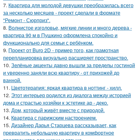
7.
Квартира для молодой девушки преобразилась всего
за несколько месяцев - проект сделали в формате
"Ремонт - Сюрприз".
8.
Волнистое изголовье, мягкие линии и много дерева -
квартира 90 м в Пушкино оформлена спокойно и
функционально для семьи с ребёнком.
9.
Проект от Buro 2D - пример того, как грамотная
перепланировка визуально расширяет пространство.
10.
Зелёные акценты давно вышли за пределы гостиной
и уверенно заняли всю квартиру - от прихожей до
ванной.
11.
Цветотерапия: яркая квартира в ноттинг - хилл.
12.
Этот интерьер родился из диалога между историей
дома и страстью хозяйки к эстетике ар - деко.
13.
Дом, который живёт вместе с природой.
14.
Квартира с парижским настроением.
15.
Дизайнер Дарья Старцева рассказывает, как
превратить небольшую квартиру в комфортное