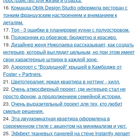
пространство для жизни и отдыха.
16.
Команда Oblik Design Studio оформила ресторан с
тонким французским настроением и вниманием к
деталям.
17.
Топ - 3 ошибки в планировке кухни с полуостровом.
18.
Подоконник из обрезков: бюджетно и красиво.
19.
Дизайнер женя Николаева рассказывает, как создать
интерьер, который выглядит цельным, но при этом имеет
свои характерные штрихи в каждой зоне.
20.
Аэропорт с "Воздушной" крышей в Камбодже от
Foster + Partners.
21.
Цветотерапия: яркая квартира в ноттинг - хилл.
22.
Очень атмосферный проект, где интерьер стал не
просто фоном, а продолжением семейной истории.
23.
Очень выразительный проект для тех, кто любит
смелые решения.
24.
Эта двухкомнатная квартира оформлена в
современном стиле с акцентом на минимализм и уют.
25.
Эффект тканевых панелей на стене Instantly делает