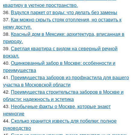
квартиру в уютное пространство.
36.
Вздулся паркет от воды: что делать без замены
37.
Как можно скрыть стояк отопления, но оставить к
нему доступ.
38.
Красный дом в Мексике: архитектура, вписанная в
природу.
39.
Светлая квартира с видом на северный речной
вокзал.
40.
Оцинкованный забор в Москве: особенности и
преимущества
41.
Преимущества заборов из профнастила для вашего
участка в Московской области
42.
Преимущества строительства заборов в Москве и
области: надежность и эстетика
43.
Необычные факты о Москве, которые знают
немногие
44.
Сколько хранится известь для побелки: полное
руководство