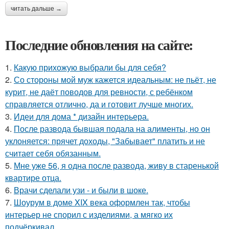
читать дальше →
Последние обновления на сайте:
1.
Какую прихожую выбрали бы для себя?
2.
Со стороны мой муж кажется идеальным: не пьёт, не
курит, не даёт поводов для ревности, с ребёнком
справляется отлично, да и готовит лучше многих.
3.
Идеи для дома * дизайн интерьера.
4.
После развода бывшая подала на алименты, но он
уклоняется: прячет доходы, "Забывает" платить и не
считает себя обязанным.
5.
Мне уже 56, я одна после развода, живу в старенькой
квартире отца.
6.
Врачи сделали узи - и были в шоке.
7.
Шоурум в доме XIX века оформлен так, чтобы
интерьер не спорил с изделиями, а мягко их
подчёркивал.