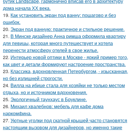
бутик Landscape, гармонично вписав его в архитектуру
дома начала ХХ века.
19.
Как установить экран под ванну: пошагово и без
ошибок.
20.
Экран под ванную: практичное и стильное решение.
21.
В Минске дизайнер Анна римша оформила квартиру
для певицы, которая много путешествует и хотела
перенести атмосферу отелей в свое жилье.
22.
Интерьер новой оптики в Москве - яркий пример того,
как цвет и детали формируют настроение пространства.
23.
Классика, вдохновленная Петербургом, - изысканная,
но без излишней строгости.
24.
Вилла на ибице стала для хозяйки не только местом
отдыха, но и источником вдохновения.
25.
Экологичный таунхаус в Бруклине.
26.
Михаил хвалебнов: мебель для кафе дома
наркомфина.
27.
Уютные уголки под скатной крышей часто становятся
настоящим вызовом для дизайнеров, но именно такие