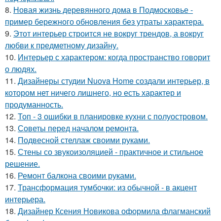
8.
Новая жизнь деревянного дома в Подмосковье -
пример бережного обновления без утраты характера.
9.
Этот интерьер строится не вокруг трендов, а вокруг
любви к предметному дизайну.
10.
Интерьер с характером: когда пространство говорит
о людях.
11.
Дизайнеры студии Nuova Home создали интерьер, в
котором нет ничего лишнего, но есть характер и
продуманность.
12.
Топ - 3 ошибки в планировке кухни с полуостровом.
13.
Советы перед началом ремонта.
14.
Подвесной стеллаж своими руками.
15.
Стены со звукоизоляцией - практичное и стильное
решение.
16.
Ремонт балкона своими руками.
17.
Трансформация тумбочки: из обычной - в акцент
интерьера.
18.
Дизайнер Ксения Новикова оформила флагманский