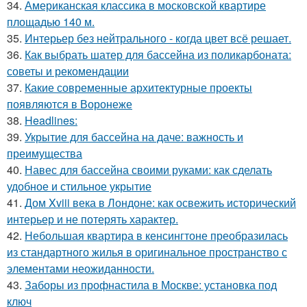
34.
Американская классика в московской квартире
площадью 140 м.
35.
Интерьер без нейтрального - когда цвет всё решает.
36.
Как выбрать шатер для бассейна из поликарбоната:
советы и рекомендации
37.
Какие современные архитектурные проекты
появляются в Воронеже
38.
Headlines:
39.
Укрытие для бассейна на даче: важность и
преимущества
40.
Навес для бассейна своими руками: как сделать
удобное и стильное укрытие
41.
Дом Xviii века в Лондоне: как освежить исторический
интерьер и не потерять характер.
42.
Небольшая квартира в кенсингтоне преобразилась
из стандартного жилья в оригинальное пространство с
элементами неожиданности.
43.
Заборы из профнастила в Москве: установка под
ключ