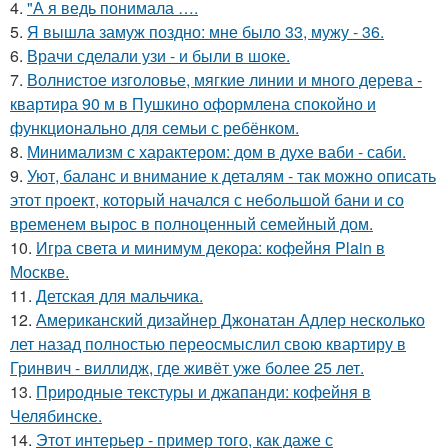
4.
"А я ведь понимала ….
5.
Я вышла замуж поздно: мне было 33, мужу - 36.
6.
Врачи сделали узи - и были в шоке.
7.
Волнистое изголовье, мягкие линии и много дерева -
квартира 90 м в Пушкино оформлена спокойно и
функционально для семьи с ребёнком.
8.
Минимализм с характером: дом в духе ваби - саби.
9.
Уют, баланс и внимание к деталям - так можно описать
этот проект, который начался с небольшой бани и со
временем вырос в полноценный семейный дом.
10.
Игра света и минимум декора: кофейня Plain в
Москве.
11.
Детская для мальчика.
12.
Американский дизайнер Джонатан Адлер несколько
лет назад полностью переосмыслил свою квартиру в
Гринвич - виллидж, где живёт уже более 25 лет.
13.
Природные текстуры и джапанди: кофейня в
Челябинске.
14.
Этот интерьер - пример того, как даже с