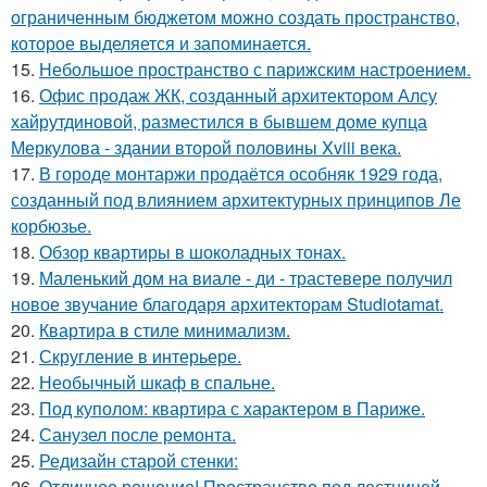
ограниченным бюджетом можно создать пространство,
которое выделяется и запоминается.
15.
Небольшое пространство с парижским настроением.
16.
Офис продаж ЖК, созданный архитектором Алсу
хайрутдиновой, разместился в бывшем доме купца
Меркулова - здании второй половины Xviii века.
17.
В городе монтаржи продаётся особняк 1929 года,
созданный под влиянием архитектурных принципов Ле
корбюзье.
18.
Обзор квартиры в шоколадных тонах.
19.
Маленький дом на виале - ди - трастевере получил
новое звучание благодаря архитекторам Studiotamat.
20.
Квартира в стиле минимализм.
21.
Скругление в интерьере.
22.
Необычный шкаф в спальне.
23.
Под куполом: квартира с характером в Париже.
24.
Санузел после ремонта.
25.
Редизайн старой стенки:
26.
Отличное решение! Пространство под лестницей