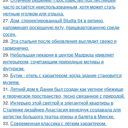
часто остаётся неиспользованным, хотя может стать
уютным уголком для отдыха.
27.
Дом, спроектированный Studia 54 в репино,
напоминает роскошную яхту, пришвартованную среди
сосен.
28.
Эта спальня после обновления выглядит свежо и
гармонично.
29.
Небольшая пекарня в центре Мадрида удивляет
интерьером, сочетающим природные мотивы и
футуризм.
30.
Бутик - отель с характером: когда здание становится
музеем.
31.
Летний дом в Дании был создан как уютное убежище
и творческое пространство, тесно связанное с природой.
32.
Интерьер этой светлой и элегантной квартиры в
Сталинке дизайнер Анастасия венедчук создавала для
артистки большого театра оперы и балета в Минске.
33.
Современная классика с лёгким характером.