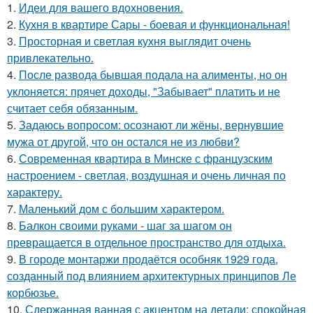
1.
Идеи для вашего вдохновения.
2.
Кухня в квартире Сары - боевая и функциональная!
3.
Просторная и светлая кухня выглядит очень
привлекательно.
4.
После развода бывшая подала на алименты, но он
уклоняется: прячет доходы, "Забывает" платить и не
считает себя обязанным.
5.
Задаюсь вопросом: осознают ли жёны, вернувшие
мужа от другой, что он остался не из любви?
6.
Современная квартира в Минске с французским
настроением - светлая, воздушная и очень личная по
характеру.
7.
Маленький дом с большим характером.
8.
Балкон своими руками - шаг за шагом он
превращается в отдельное пространство для отдыха.
9.
В городе монтаржи продаётся особняк 1929 года,
созданный под влиянием архитектурных принципов Ле
корбюзье.
10.
Сдержанная ванная с акцентом на детали: спокойная