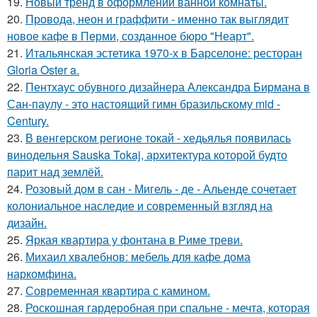
19.
Новый тренд в оформлении ванной комнаты.
20.
Провода, неон и граффити - именно так выглядит
новое кафе в Перми, созданное бюро "Неарт".
21.
Итальянская эстетика 1970-х в Барселоне: ресторан
Gloria Oster a.
22.
Пентхаус обувного дизайнера Александра Бирмана в
Сан-паулу - это настоящий гимн бразильскому mid -
Century.
23.
В венгерском регионе токай - хедьялья появилась
винодельня Sauska Tokaj, архитектура которой будто
парит над землёй.
24.
Розовый дом в сан - Мигель - де - Альенде сочетает
колониальное наследие и современный взгляд на
дизайн.
25.
Яркая квартира у фонтана в Риме треви.
26.
Михаил хвалебнов: мебель для кафе дома
наркомфина.
27.
Современная квартира с камином.
28.
Роскошная гардеробная при спальне - мечта, которая