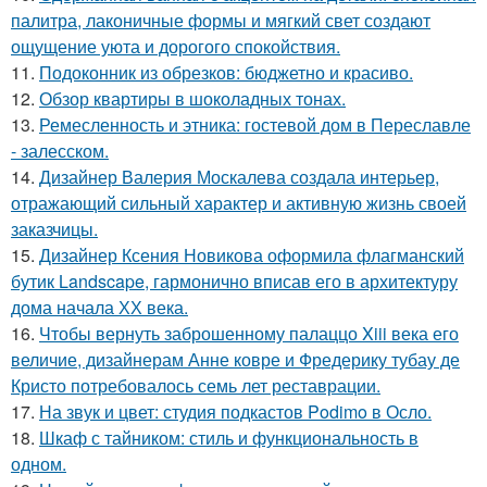
палитра, лаконичные формы и мягкий свет создают
ощущение уюта и дорогого спокойствия.
11.
Подоконник из обрезков: бюджетно и красиво.
12.
Обзор квартиры в шоколадных тонах.
13.
Ремесленность и этника: гостевой дом в Переславле
- залесском.
14.
Дизайнер Валерия Москалева создала интерьер,
отражающий сильный характер и активную жизнь своей
заказчицы.
15.
Дизайнер Ксения Новикова оформила флагманский
бутик Landscape, гармонично вписав его в архитектуру
дома начала ХХ века.
16.
Чтобы вернуть заброшенному палаццо Xiii века его
величие, дизайнерам Анне ковре и Фредерику тубау де
Кристо потребовалось семь лет реставрации.
17.
На звук и цвет: студия подкастов Podimo в Осло.
18.
Шкаф с тайником: стиль и функциональность в
одном.