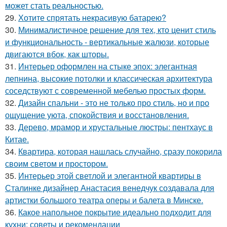
может стать реальностью.
29.
Хотите спрятать некрасивую батарею?
30.
Минималистичное решение для тех, кто ценит стиль
и функциональность - вертикальные жалюзи, которые
двигаются вбок, как шторы.
31.
Интерьер оформлен на стыке эпох: элегантная
лепнина, высокие потолки и классическая архитектура
соседствуют с современной мебелью простых форм.
32.
Дизайн спальни - это не только про стиль, но и про
ощущение уюта, спокойствия и восстановления.
33.
Дерево, мрамор и хрустальные люстры: пентхаус в
Китае.
34.
Квартира, которая нашлась случайно, сразу покорила
своим светом и простором.
35.
Интерьер этой светлой и элегантной квартиры в
Сталинке дизайнер Анастасия венедчук создавала для
артистки большого театра оперы и балета в Минске.
36.
Какое напольное покрытие идеально подходит для
кухни: советы и рекомендации