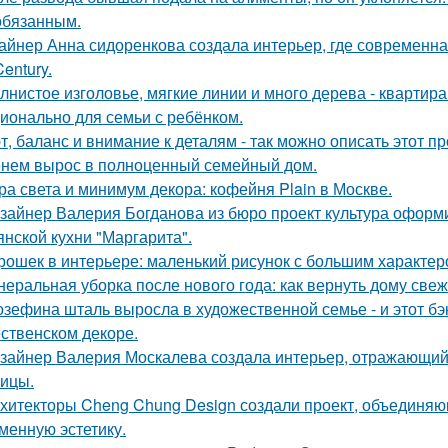
обязанным.
айнер Анна сидоренкова создала интерьер, где современна
Century.
лнистое изголовье, мягкие линии и много дерева - квартир
ионально для семьи с ребёнком.
т, баланс и внимание к деталям - так можно описать этот п
нем вырос в полноценный семейный дом.
ра света и минимум декора: кофейня Plain в Москве.
зайнер Валерия Богданова из бюро проект культура оформ
янской кухни "Маргарита".
рошек в интерьере: маленький рисунок с большим характер
неральная уборка после нового года: как вернуть дому свеже
зефина шталь выросла в художественной семье - и этот бэк
ственском декоре.
зайнер Валерия Москалева создала интерьер, отражающий 
чицы.
хитекторы Cheng Chung Design создали проект, объединяю
менную эстетику.