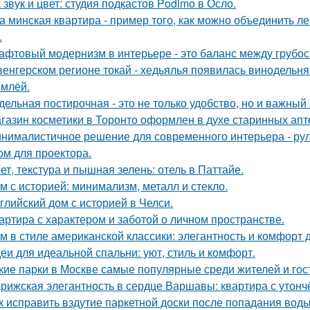
 звук и цвет: студия подкастов Podimo в Осло.
а минская квартира - пример того, как можно объединить л
.
афтовый модернизм в интерьере - это баланс между грубо
венгерском регионе токай - хедьялья появилась винодельня 
емлёй.
дельная постирочная - это не только удобство, но и важны
газин косметики в Торонто оформлен в духе старинных апте
нималистичное решение для современного интерьера - ру
ом для проектора.
ет, текстура и пышная зелень: отель в Паттайе.
м с историей: минимализм, металл и стекло.
глийский дом с историей в Челси.
артира с характером и заботой о личном пространстве.
м в стиле американской классики: элегантность и комфорт 
еи для идеальной спальни: уют, стиль и комфорт.
кие парки в Москве самые популярные среди жителей и гос
рижская элегантность в сердце Варшавы: квартира с утон
к исправить вздутие паркетной доски после попадания вод