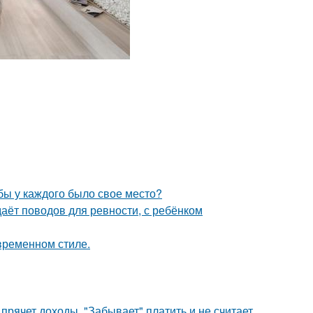
обы у каждого было свое место?
даёт поводов для ревности, с ребёнком
временном стиле.
прячет доходы, "Забывает" платить и не считает