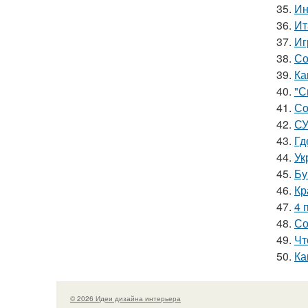
35.
Ин
36.
Ит
37.
Иг
38.
Со
39.
Ка
40.
"С
41.
Со
42.
СУ
43.
Гд
44.
Ук
45.
Бу
46.
Кр
47.
4 
48.
Со
49.
Чт
50.
Ка
© 2026 Идеи дизайна интерьера