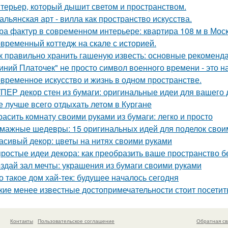
терьер, который дышит светом и пространством.
альянская арт - вилла как пространство искусства.
ра фактур в современном интерьере: квартира 108 м в Моск
временный коттедж на скале с историей.
к правильно хранить гашеную известь: основные рекоменд
иний Платочек" не просто символ военного времени - это н
временное искусство и жизнь в одном пространстве.
ПЕР декор стен из бумаги: оригинальные идеи для вашего
е лучше всего отдыхать летом в Кургане
расить комнату своими руками из бумаги: легко и просто
мажные шедевры: 15 оригинальных идей для поделок свои
асивый декор: цветы на нитях своими руками
простые идеи декора: как преобразить ваше пространство б
здай зал мечты: украшения из бумаги своими руками
о такое дом хай-тек: будущее началось сегодня
кие менее известные достопримечательности стоит посетит
Контакты
Пользовательское соглашение
Обратная св