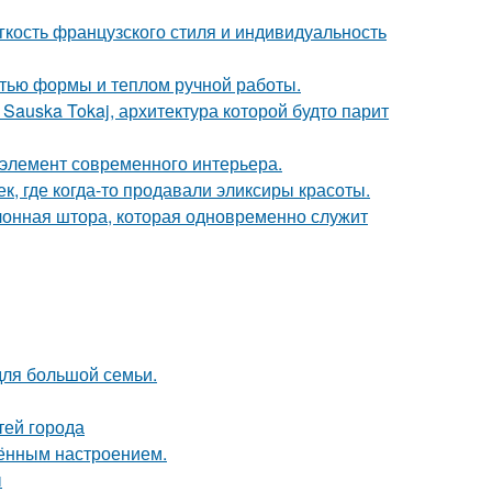
егкость французского стиля и индивидуальность
стью формы и теплом ручной работы.
Sauska Tokaj, архитектура которой будто парит
й элемент современного интерьера.
к, где когда-то продавали эликсиры красоты.
лонная штора, которая одновременно служит
для большой семьи.
тей города
чённым настроением.
ы