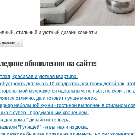
ивный, стильный и уютный дизайн комнаты
ь дальше →
ледние обновления на сайте:
тлая, красивая и уютная квартира.
 обустроить детскую в 10 квадратов для троих детей так, чт
стороны мой муж кажется идеальным: не пьёт, не курит, не 
ляется отлично, да и готовит лучше многих.
ерьер небольшой кухни - гостиной выполнен в стильном со
шка с супер - продуманным хранением.
и для дома * дизайн интерьера.
назвали "Гулящей" - и выгнали из дома.
ле развода бывшая подала на алименты, но он уклоняется: 