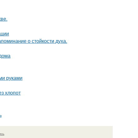
ве.
ации
апоминание о стойкости духа.
 дома
ми руками
ез хлопот
ь
язь