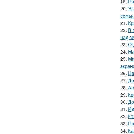
19.
На
20.
Эт
семьи
21.
Кр
22.
В 
над з
23.
От
24.
Ма
25.
Ми
экран
26.
Цв
27.
До
28.
Ан
29.
Кв
30.
До
31.
Ид
32.
Ка
33.
Па
34.
Ка