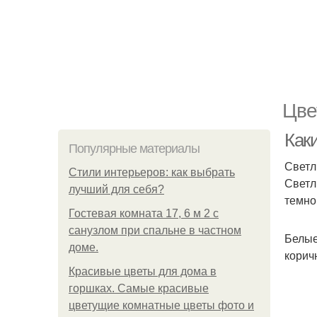
Цве
Как
Популярные материалы
Светл
Стили интерьеров: как выбрать
Светл
лучший для себя?
темно
Гостевая комната 17, 6 м 2 с
санузлом при спальне в частном
Белые
доме.
корич
Красивые цветы для дома в
горшках. Самые красивые
цветущие комнатные цветы фото и