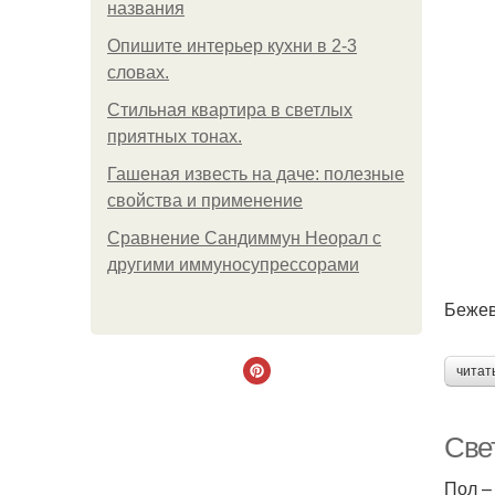
названия
Опишите интерьер кухни в 2-3
словах.
Стильная квартира в светлых
приятных тонах.
Гашеная известь на даче: полезные
свойства и применение
Сравнение Сандиммун Неорал с
другими иммуносупрессорами
Бежев
читат
Све
Пол –