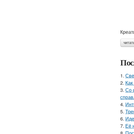
Креат
читат
Пос
1.
Све
2.
Как
3.
Со 
справ
4.
Инт
5.
Тре
6.
Иде
7.
Её 
8.
Пос