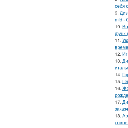
себя 
9.
Диз
mid - 
10.
Во
функц
11.
Ую
време
12.
Иг
13.
Ди
италь
14.
Го
15.
Ге
16.
Жо
рожде
17.
Ди
заказ
18.
Ар
совре