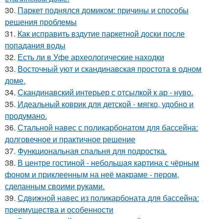
30.
Паркет поднялся домиком: причины и способы
решения проблемы
31.
Как исправить вздутие паркетной доски после
попадания воды
32.
Есть ли в Уфе археологические находки
33.
Восточный уют и скандинавская простота в одном
доме.
34.
Скандинавский интерьер с отсылкой к ар - нуво.
35.
Идеальный коврик для детской - мягко, удобно и
продумано.
36.
Стальной навес с поликарбонатом для бассейна:
долговечное и практичное решение
37.
Функциональная спальня для подростка.
38.
В центре гостиной - небольшая картина с чёрным
фоном и приклеенным на неё макраме - пером,
сделанным своими руками.
39.
Сдвижной навес из поликарбоната для бассейна:
преимущества и особенности