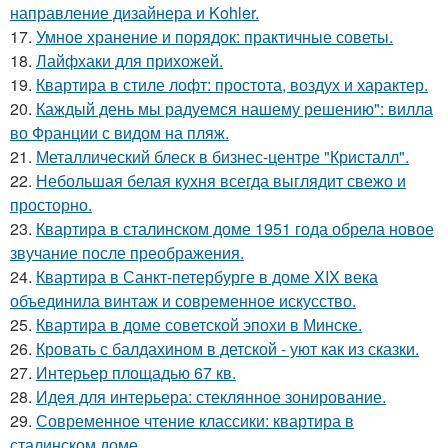
направление дизайнера и Kohler.
17.
Умное хранение и порядок: практичные советы.
18.
Лайфхаки для прихожей.
19.
Квартира в стиле лофт: простота, воздух и характер.
20.
Каждый день мы радуемся нашему решению": вилла
во Франции с видом на пляж.
21.
Металлический блеск в бизнес-центре "Кристалл".
22.
Небольшая белая кухня всегда выглядит свежо и
просторно.
23.
Квартира в сталинском доме 1951 года обрела новое
звучание после преображения.
24.
Квартира в Санкт-петербурге в доме XIX века
объединила винтаж и современное искусство.
25.
Квартира в доме советской эпохи в Минске.
26.
Кровать с балдахином в детской - уют как из сказки.
27.
Интерьер площадью 67 кв.
28.
Идея для интерьера: стеклянное зонирование.
29.
Современное чтение классики: квартира в
сталинском доме.