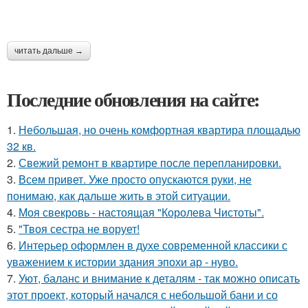
читать дальше →
Последние обновления на сайте:
1.
Небольшая, но очень комфортная квартира площадью
32 кв.
2.
Свежий ремонт в квартире после перепланировки.
3.
Всем привет. Уже просто опускаются руки, не
понимаю, как дальше жить в этой ситуации.
4.
Моя свекровь - настоящая "Королева Чистоты".
5.
"Твоя сестра не ворует!
6.
Интерьер оформлен в духе современной классики с
уважением к истории здания эпохи ар - нуво.
7.
Уют, баланс и внимание к деталям - так можно описать
этот проект, который начался с небольшой бани и со