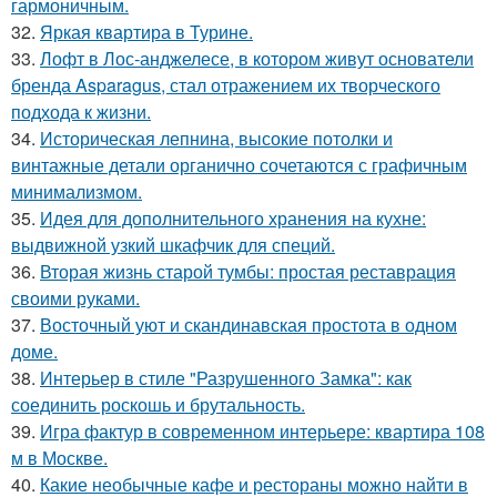
гармоничным.
32.
Яркая квартира в Турине.
33.
Лофт в Лос-анджелесе, в котором живут основатели
бренда Asparagus, стал отражением их творческого
подхода к жизни.
34.
Историческая лепнина, высокие потолки и
винтажные детали органично сочетаются с графичным
минимализмом.
35.
Идея для дополнительного хранения на кухне:
выдвижной узкий шкафчик для специй.
36.
Вторая жизнь старой тумбы: простая реставрация
своими руками.
37.
Восточный уют и скандинавская простота в одном
доме.
38.
Интерьер в стиле "Разрушенного Замка": как
соединить роскошь и брутальность.
39.
Игра фактур в современном интерьере: квартира 108
м в Москве.
40.
Какие необычные кафе и рестораны можно найти в