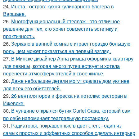
24.
Инста - остров: кухня кулинарного блогера в
Варшаве.
25.
Многофункциональный стеллаж - это отличное
решение для тех, кто хочет совместить эстетику и
практичность.
26.
Зеркало в ванной комнате играет гораздо большую
роль, чем может показаться на первый взгляд.
27.
В Минске дизайнер Анна римша оформила квартиру
для певицы, которая много путешествует и хотела
перенести атмосферу отелей в свое жилье.
28.
Даже небольшие детали могут сделать дом уютнее
для всех его обитателей.
29.
26 вентиляторов и фреска на потолке: ресторан в
Ижевске.
30.
В чунцине открылся бутик Curiel Casa, который сам
по себе напоминает театральную постановку.
31.
Радиаторы, покрашенные в цвет стен, - один из
самых простых и эффектных способов сделать интерьер