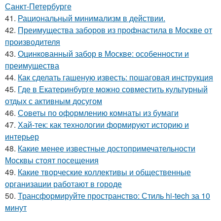
Санкт-Петербурге
41.
Рациональный минимализм в действии.
42.
Преимущества заборов из профнастила в Москве от
производителя
43.
Оцинкованный забор в Москве: особенности и
преимущества
44.
Как сделать гашеную известь: пошаговая инструкция
45.
Где в Екатеринбурге можно совместить культурный
отдых с активным досугом
46.
Советы по оформлению комнаты из бумаги
47.
Хай-тек: как технологии формируют историю и
интерьер
48.
Какие менее известные достопримечательности
Москвы стоят посещения
49.
Какие творческие коллективы и общественные
организации работают в городе
50.
Трансформируйте пространство: Стиль hi-tech за 10
минут