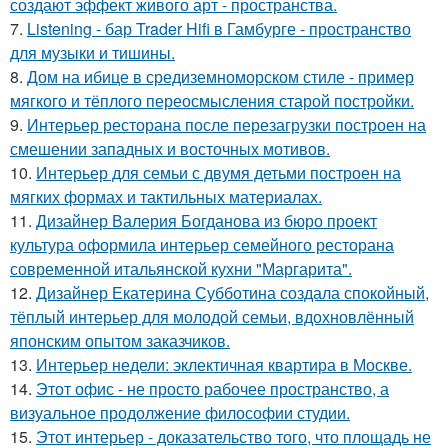
создают эффект живого арт - пространства.
7.
Listening - бар Trader Hifi в Гамбурге - пространство
для музыки и тишины.
8.
Дом на ибице в средиземноморском стиле - пример
мягкого и тёплого переосмысления старой постройки.
9.
Интерьер ресторана после перезагрузки построен на
смешении западных и восточных мотивов.
10.
Интерьер для семьи с двумя детьми построен на
мягких формах и тактильных материалах.
11.
Дизайнер Валерия Богданова из бюро проект
культура оформила интерьер семейного ресторана
современной итальянской кухни "Маргарита".
12.
Дизайнер Екатерина Субботина создала спокойный,
тёплый интерьер для молодой семьи, вдохновлённый
японским опытом заказчиков.
13.
Интерьер недели: эклектичная квартира в Москве.
14.
Этот офис - не просто рабочее пространство, а
визуальное продолжение философии студии.
15.
Этот интерьер - доказательство того, что площадь не