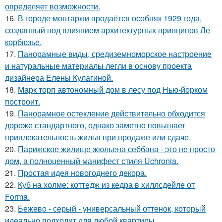
определяет возможности.
16.
В городе монтаржи продаётся особняк 1929 года,
созданный под влиянием архитектурных принципов Ле
корбюзье.
17.
Панорамные виды, средиземноморское настроение
и натуральные материалы легли в основу проекта
дизайнера Елены Кулагиной.
18.
Марк торп автономный дом в лесу под Нью-йорком
построит.
19.
Панорамное остекление действительно обходится
дороже стандартного, однако заметно повышает
привлекательность жилья при продаже или сдаче.
20.
Парижское жилище жюльена себбана - это не просто
дом, а полноценный манифест стиля Uchronia.
21.
Простая идея новогоднего декора.
22.
Куб на холме: коттедж из кедра в хиллсдейле от
Forma.
23.
Бежево - серый - универсальный оттенок, который
идеально подходит для любой квартиры.