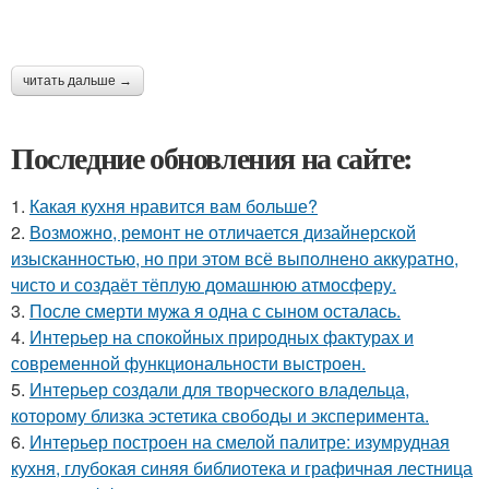
читать дальше →
Последние обновления на сайте:
1.
Какая кухня нравится вам больше?
2.
Возможно, ремонт не отличается дизайнерской
изысканностью, но при этом всё выполнено аккуратно,
чисто и создаёт тёплую домашнюю атмосферу.
3.
После смерти мужа я одна с сыном осталась.
4.
Интерьер на спокойных природных фактурах и
современной функциональности выстроен.
5.
Интерьер создали для творческого владельца,
которому близка эстетика свободы и эксперимента.
6.
Интерьер построен на смелой палитре: изумрудная
кухня, глубокая синяя библиотека и графичная лестница