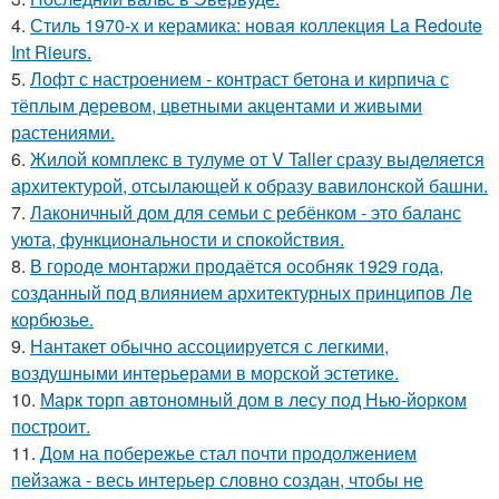
4.
Стиль 1970-х и керамика: новая коллекция La Redoute
Int Rieurs.
5.
Лофт с настроением - контраст бетона и кирпича с
тёплым деревом, цветными акцентами и живыми
растениями.
6.
Жилой комплекс в тулуме от V Taller сразу выделяется
архитектурой, отсылающей к образу вавилонской башни.
7.
Лаконичный дом для семьи с ребёнком - это баланс
уюта, функциональности и спокойствия.
8.
В городе монтаржи продаётся особняк 1929 года,
созданный под влиянием архитектурных принципов Ле
корбюзье.
9.
Нантакет обычно ассоциируется с легкими,
воздушными интерьерами в морской эстетике.
10.
Марк торп автономный дом в лесу под Нью-йорком
построит.
11.
Дом на побережье стал почти продолжением
пейзажа - весь интерьер словно создан, чтобы не