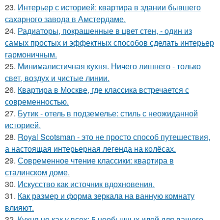
23.
Интерьер с историей: квартира в здании бывшего
сахарного завода в Амстердаме.
24.
Радиаторы, покрашенные в цвет стен, - один из
самых простых и эффектных способов сделать интерьер
гармоничным.
25.
Минималистичная кухня. Ничего лишнего - только
свет, воздух и чистые линии.
26.
Квартира в Москве, где классика встречается с
современностью.
27.
Бутик - отель в подземелье: стиль с неожиданной
историей.
28.
Royal Scotsman - это не просто способ путешествия,
а настоящая интерьерная легенда на колёсах.
29.
Современное чтение классики: квартира в
сталинском доме.
30.
Искусство как источник вдохновения.
31.
Как размер и форма зеркала на ванную комнату
влияют.
32.
Кухня не как у всех: 5 необычных идей для вашего