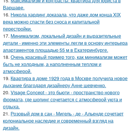
15.
Максимализм и контрасты: квартира для юриста в
Варшаве.
16.
Никола хардинг доказала, что даже дом конца XIX
века можно спасти без сноса и капитальной
перестройки.
17.
Минимализм, локальный дизайн и выразительные
детали - именно эти элементы легли в основу интерьера
апартаментов площадью 55 м в Екатеринбурге.
18.
Очень красивый пример того, как минимализм может
быть не холодным, а наполненным теплом и
атмосферой.
19.
Квартира в доме 1929 года в Москве получила новое
дыхание благодаря дизайнеру Анне шевченко.
20.
Visage Concept - это бьюти - пространство нового
формата, где шопинг сочетается с атмосферой уюта и
отдыха.
21.
Розовый дом в сан - Мигель - де - Альенде сочетает
колониальное наследие и современный взгляд на
дизайн.