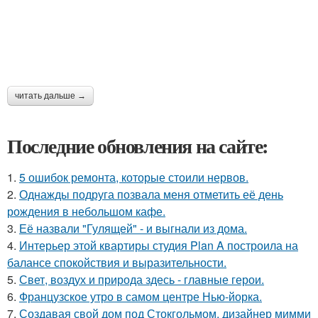
читать дальше →
Последние обновления на сайте:
1.
5 ошибок ремонта, которые стоили нервов.
2.
Однажды подруга позвала меня отметить её день
рождения в небольшом кафе.
3.
Её назвали "Гулящей" - и выгнали из дома.
4.
Интерьер этой квартиры студия Plan A построила на
балансе спокойствия и выразительности.
5.
Свет, воздух и природа здесь - главные герои.
6.
Французское утро в самом центре Нью-йорка.
7.
Создавая свой дом под Стокгольмом, дизайнер мимми