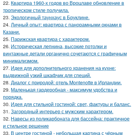
22.
Квартира 1960-х годов во Вроцлаве обновление в
тропическом стиле получила.
23.
Экологичный таунхаус в Бруклине.
24.
Личный опыт: квартира с панорамными окнами в
Казани.
25.
Парижская квартира с характером.
26.
Историческая лепнина, высокие потолки и
винтажные детали органично сочетаются с графичным
минимализмом.
27.
Идея для дополнительного хранения на кухне:
выдвижной узкий шкафчик для специй.
28.
Диалог с природой: отель Montenotte в Ирландии.
29.
Маленькая гардеробная - максимум удобства и
порядка.
30.
Идея для стильной гостиной: свет, фактуры и баланс.
31.
Загородный интерьер с мужским характером.
32.
Навесы из поликарбоната для бассейна: практичное
и стильное решение
33.
В центре гостиной - небольшая картина с чёрным