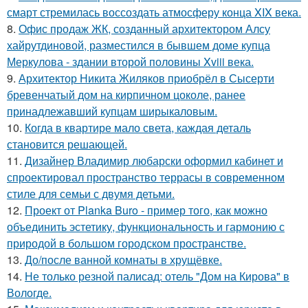
смарт стремилась воссоздать атмосферу конца XIX века.
8.
Офис продаж ЖК, созданный архитектором Алсу
хайрутдиновой, разместился в бывшем доме купца
Меркулова - здании второй половины Xviii века.
9.
Архитектор Никита Жиляков приобрёл в Сысерти
бревенчатый дом на кирпичном цоколе, ранее
принадлежавший купцам ширыкаловым.
10.
Когда в квартире мало света, каждая деталь
становится решающей.
11.
Дизайнер Владимир любарски оформил кабинет и
спроектировал пространство террасы в современном
стиле для семьи с двумя детьми.
12.
Проект от Planka Buro - пример того, как можно
объединить эстетику, функциональность и гармонию с
природой в большом городском пространстве.
13.
До/после ванной комнаты в хрущёвке.
14.
Не только резной палисад: отель "Дом на Кирова" в
Вологде.