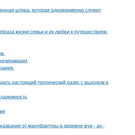
лонная штора, которая одновременно служит
образа жизни семьи и их любви к путешествиям.
м.
я начинающих
нания.
здать настоящий тропический оазис с выходом в
 надежность
ция
название от мануфактуры в деревне жуи - ан -