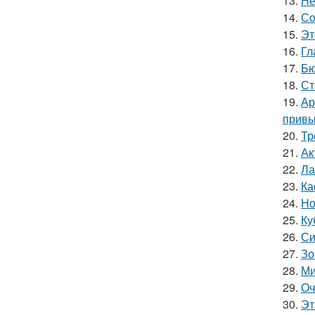
13.
Не
14.
Со
15.
Эт
16.
Гл
17.
Бю
18.
Ст
19.
Ар
привы
20.
Тр
21.
Ак
22.
Ла
23.
Ка
24.
Но
25.
Ку
26.
Си
27.
Зо
28.
Ми
29.
Оч
30.
Эт