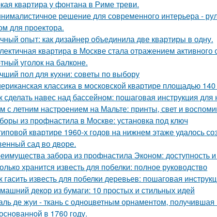
кая квартира у фонтана в Риме треви.
нималистичное решение для современного интерьера - ру
ом для проектора.
чный опыт: как дизайнер объединила две квартиры в одну.
лектичная квартира в Москве стала отражением активного 
тный уголок на балконе.
чший пол для кухни: советы по выбору
ериканская классика в московской квартире площадью 140 
к сделать навес над бассейном: пошаговая инструкция дл
м с летним настроением на Мальте: принты, свет и воспоми
боры из профнастила в Москве: установка под ключ
типовой квартире 1960-х годов на нижнем этаже удалось со
венный сад во дворе.
еимущества забора из профнастила Эконом: доступность и
олько хранится известь для побелки: полное руководство
к гасить известь для побелки деревьев: пошаговая инструк
машний декор из бумаги: 10 простых и стильных идей
аль де жуи - ткань с одноцветным орнаментом, получившая 
 основанной в 1760 году.