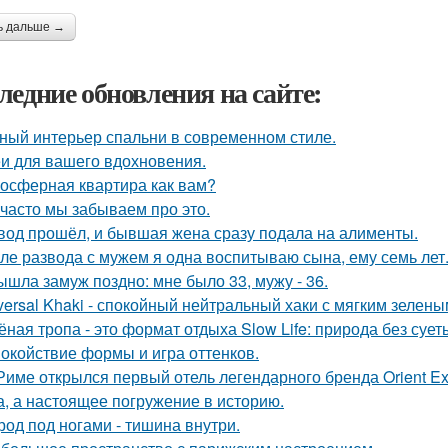
ь дальше →
ледние обновления на сайте:
ный интерьер спальни в современном стиле.
и для вашего вдохновения.
осферная квартира как вам?
 часто мы забываем про это.
вод прошёл, и бывшая жена сразу подала на алименты.
ле развода с мужем я одна воспитываю сына, ему семь лет
ышла замуж поздно: мне было 33, мужу - 36.
versal Khaki - спокойный нейтральный хаки с мягким зелен
ёная тропа - это формат отдыха Slow Life: природа без суе
окойствие формы и игра оттенков.
Риме открылся первый отель легендарного бренда Orient Exp
а, а настоящее погружение в историю.
род под ногами - тишина внутри.