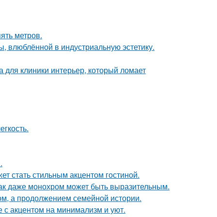
ять метров.
ы, влюблённой в индустриальную эстетику.
а для клиники интерьер, который ломает
егкость.
.
ет стать стильным акцентом гостиной.
 как даже монохром может быть выразительным.
ом, а продолжением семейной истории.
 с акцентом на минимализм и уют.