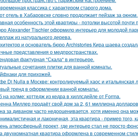
большое пространство с парижским настроением.
временная классика с характером старого дома.
от отель в Хабаровске словно продолжает пейзаж за окном.
авная особенность этой квартиры - потолки высотой почти п
ро Alexander Tischler оформило интерьер для молодой пар
еллаж из натурального дерева.
хитектор и основатель бюро Archistories Кира шаева создал
чные представления о медпространствах.
ендовая фактурная "Скала" в интерьере.
туальные сочетания плитки для ванной комнаты.
йфхаки для прихожей.
фе Di Nulla в Москве: контролируемый хаос и итальянская л
вый тренд в оформлении ванной комнаты.
б на холме: коттедж из кедра в хиллсдейле от Forma.
енна Миллер продаёт свой дом за 2, 61 миллиона долларов
на за диваном часто недооценивается, хотя именно она мож
нималистичная и лаконичная, эта квартира - пример того,
ень атмосферный проект, где интерьер стал не просто фон
а двухкомнатная квартира оформлена в современном стиле