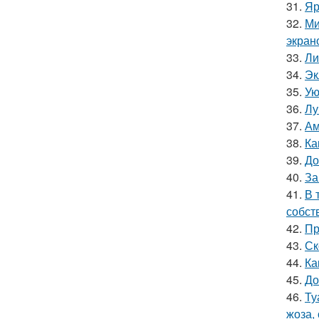
31.
Яр
32.
Ми
экран
33.
Ли
34.
Эк
35.
Ую
36.
Лу
37.
Ам
38.
Ка
39.
До
40.
За
41.
В 
собст
42.
Пр
43.
Ск
44.
Ка
45.
До
46.
Ту
жоза,