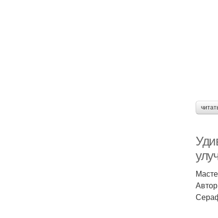
читат
Уди
улу
Масте
Автор
Сераф