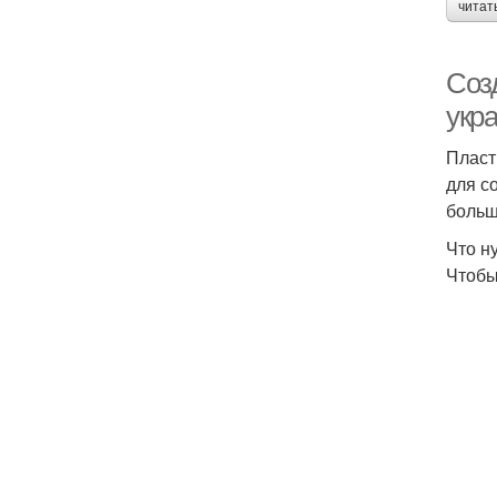
читат
Соз
укр
Пласт
для с
больш
Что н
Чтобы