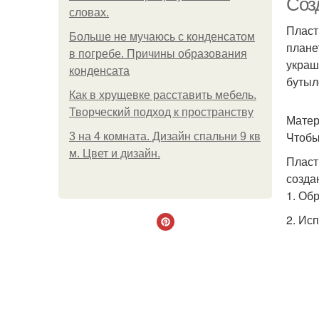
Соз
словах.
Пласт
Больше не мучаюсь с конденсатом
плане
в погребе. Причины образования
украш
конденсата
бутыл
Как в хрущевке расставить мебель.
Творческий подход к пространству
Матер
Чтобы
3 на 4 комната. Дизайн спальни 9 кв
м. Цвет и дизайн.
Пласт
созда
1. Об
2. Ис