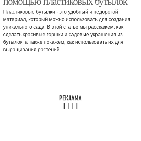
помощью пластиковых бутылок
Пластиковые бутылки - это удобный и недорогой
материал, который можно использовать для создания
Ороситель из
уникального сада. В этой статье мы расскажем, как
Бутылки для огорода
пластиковой бутылки
сделать красивые горшки и садовые украшения из
бутылок, а также покажем, как использовать их для
выращивания растений.
Композиция из
Бутылки для хранения
пластиковых бутылок