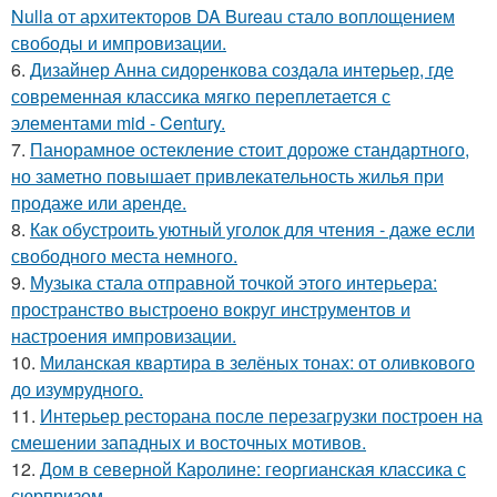
Nulla от архитекторов DA Bureau стало воплощением
свободы и импровизации.
6.
Дизайнер Анна сидоренкова создала интерьер, где
современная классика мягко переплетается с
элементами mid - Century.
7.
Панорамное остекление стоит дороже стандартного,
но заметно повышает привлекательность жилья при
продаже или аренде.
8.
Как обустроить уютный уголок для чтения - даже если
свободного места немного.
9.
Музыка стала отправной точкой этого интерьера:
пространство выстроено вокруг инструментов и
настроения импровизации.
10.
Миланская квартира в зелёных тонах: от оливкового
до изумрудного.
11.
Интерьер ресторана после перезагрузки построен на
смешении западных и восточных мотивов.
12.
Дом в северной Каролине: георгианская классика с
сюрпризом.