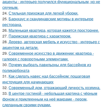
акценты - интерьер получился функциональным, но не
скучным.
24.
Стильная прихожая для легкой уборки.
25.
Барнхаус и скандинавские мотивы в интерьере
ресторана.
26.
Маленькая квартира, которая кажется просторнее.
27.
Парижская квартира с характером.
28.
Дерево, авторская мебель и искусство - интерьер с
акцентом на детали.
29.
Современное искусство в движении: квартира -
галерея с поворотными элементами.
30.
Почему выбрать павильоны для бассейнов из
поликарбоната
31.
Как сделать навес над бассейном: пошаговая
инструкция для начинающих
32.
Современный дом, отражающий личность хозяина.
33.
В центре гостиной - небольшая картина с чёрным
фоном и приклеенным на неё макраме - пером,
сделанным своими руками.