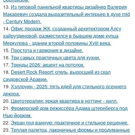
13.
Из типовой панельной квартиры дизайнер Валерия
Макаревич создала выразительный интерьер в духе mid
- Century Modern.
14.
Офис продаж ЖК, созданный архитектором Алсу
хайрутдиновой, разместился в бывшем доме купца
Меркулова - здании второй половины Xviii века.
15.
Простота и гармония в дизайне.
16.
Три самых практичных цвета для кухни.
17.
Тренды 2026: акцент на потолок.
18.
Desert Rock Resort: отель, выросший из скал
саудовской Аравии.
19.
Хэллоуин - 2025: пять идей для стильного осеннего
декора.
20.
Цветотерапия: яркая квартира в ноттинг - хилл.
21.
Фермерский дом режиссёра Адама штернберга под
Нью-йорком.
22.
Экран под ванную: практичное и стильное решение.
23.
Теплая палитра, лаконичные формы и продуманные