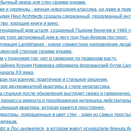
бычный декор для стен своими руками.
ки и гирлянды - вечная новогодняя классика, но даже в пр
удия Heut Architects создала сдержанный, продуманный ин
ство, хорошие книги и вино.
гендарный дом шталя, созданный Пьером Кенигом в 1960 г
рк торп автономный дом в лесу под Нью-йорком построит.
ллекция Landshapes - новое совместное направление дизай
двесной стеллаж своими руками.
м у подножия гор: уют и гармония по правилам васту.
зайнер Ксения Новикова оформила флагманский бутик Land
начала ХХ века.
ран под ванную: практичное и стильное решение.
зор двухкомнатной квартиры в стиле неоклассика.
а спальня после обновления выглядит свежо и гармонично.
 процесса ремонта и преображения интерьера действитель
ленькая квартира, которая кажется просторнее.
диаторы, покрашенные в цвет стен, - один из самых прост
ничным.
фт в Лос-анджелесе, в котором живут основатели бренда As