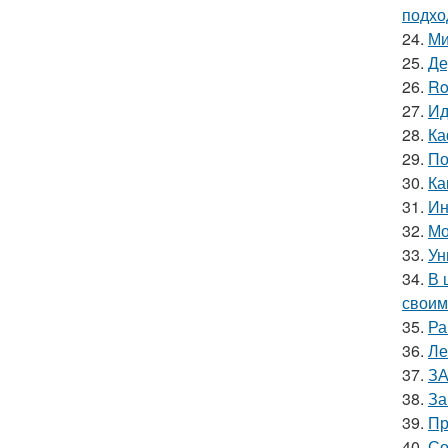
подхо
24.
Ми
25.
Де
26.
Ro
27.
Ид
28.
Ка
29.
По
30.
Ка
31.
Ин
32.
Мо
33.
Ун
34.
В 
своим
35.
Ра
36.
Ле
37.
ЗА
38.
За
39.
Пр
40.
Со