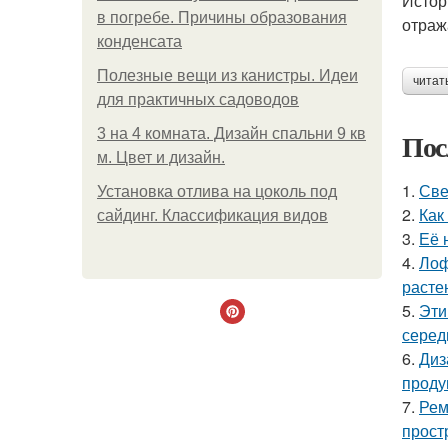
Истор
в погребе. Причины образования
отраж
конденсата
Полезные вещи из канистры. Идеи
читат
для практичных садоводов
3 на 4 комната. Дизайн спальни 9 кв
Пос
м. Цвет и дизайн.
1.
Све
Установка отлива на цоколь под
2.
Как
сайдинг. Классификация видов
3.
Её 
4.
Лоф
расте
5.
Эти
серед
6.
Диз
проду
7.
Рем
прост