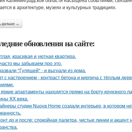
ия Калининградской области насыщена событиями, связан
ается в архитектуре, музеях и культурных традициях.
ь дальше →
ледние обновления на сайте:
тлая, красивая и уютная квартира.
 часто мы забываем про это.
назвали "Гулящей" - и выгнали из дома.
т с настроением - контраст бетона и кирпича с тёплым де
ниями.
 яркие апартаменты находятся прямо на борту круизного ла
ины XX века.
айнеры студии Nuova Home создали интерьер, в котором нет
манность.
онт до и после: спокойная палитра, чистые линии и акцент
ранства.