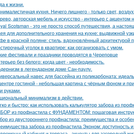
да к жизни.
нималистичная кухня. Ничего лишнего - только свет, воздух
рево, авторская мебель и искусство - интерьер с акцентом н
yal Scotsman - это не просто способ путешествия, а настоя
ея для дополнительного хранения на кухне: выдвижной узк
фе в красной поляне: стиль, вдохновлённый архитектурой 
стирочный уголок в квартире: как организовать с умом.
кие фестивали и праздники проводятся в Череповце
терьер без белого: когда цвет - необходимость.
дернизм в легендарном доме Сан-паулу.
иверсальный навес для бассейна из поликарбоната: идеал
центре гостиной - небольшая картина с чёрным фоном и пр
и руками.
циональный минимализм в действии.
гко и быстро: как использовать калькулятор забора из про
БОР из профнастила с ФУНДАМЕНТОМ: пошаговая инструк
бор из двустороннего профнастила: преимущества и особе
еимущества забора из профнастила Эконом: доступность и
временный кабинет и терраса - акценты для загородной жи