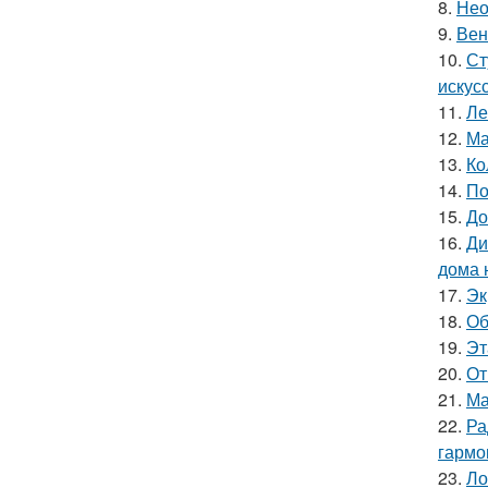
8.
Нео
9.
Вен
10.
Ст
искус
11.
Ле
12.
Ма
13.
Ко
14.
По
15.
До
16.
Ди
дома 
17.
Эк
18.
Об
19.
Эт
20.
От
21.
Ма
22.
Ра
гармо
23.
Ло