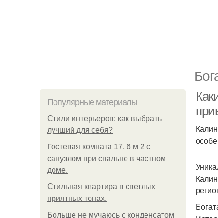
Бог
Как
Популярные материалы
при
Стили интерьеров: как выбрать
Калин
лучший для себя?
особе
Гостевая комната 17, 6 м 2 с
санузлом при спальне в частном
Уника
доме.
Калин
Стильная квартира в светлых
регио
приятных тонах.
Богат
Больше не мучаюсь с конденсатом