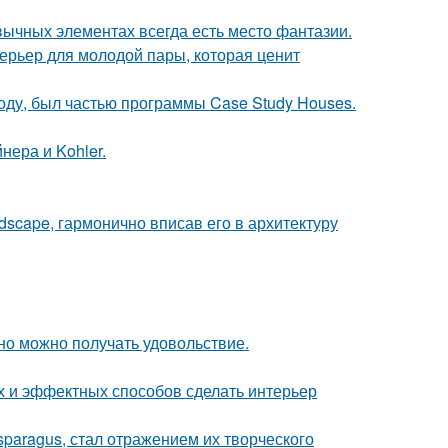
ивычных элементах всегда есть место фантазии.
терьер для молодой пары, которая ценит
оду, был частью программы Case Study Houses.
нера и Kohler.
scape, гармонично вписав его в архитектуру
но можно получать удовольствие.
ых и эффектных способов сделать интерьер
paragus, стал отражением их творческого