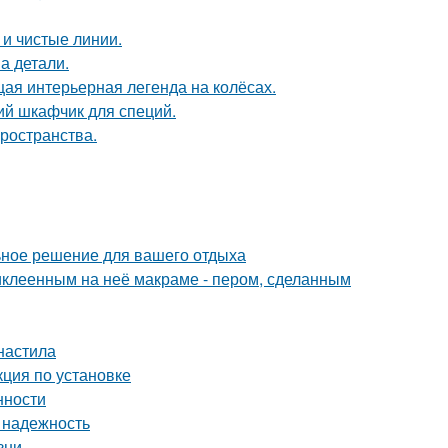
 и чистые линии.
а детали.
щая интерьерная легенда на колёсах.
ий шкафчик для специй.
пространства.
ьное решение для вашего отдыха
иклеенным на неё макраме - пером, сделанным
фнастила
ция по установке
нности
 надежность
зни.