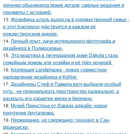
чопенко объединила яркие детали, смелые решения и
предметы с историей.
13.
Жозефина шталь выросла в художественной семье -
и этот бэкграунд чувствуется в каждом её
рождественском декоре.
14.
Личный опыт: дача интерьерного фотографа и
дизайнера в Подмосковье.
15.
Эта квартира в легендарном доме Dakota стала
семейным домом для хозяйки и её трёх дочерей.
16.
Коллекция Landshapes - новое совместное
направление дизайнера и Kohler.
17.
Дизайнеры Стеф и Памела катч выбрали особый
путь - не переделывать пространство радикально, а
раскрыть его характер мягко и бережно.
18.
Музей Принстона от Дэвида аджайе: новое
прочтение брутализма.
19.
Неожиданно, но сдержанно: таунхаус в Сан-
франциско.