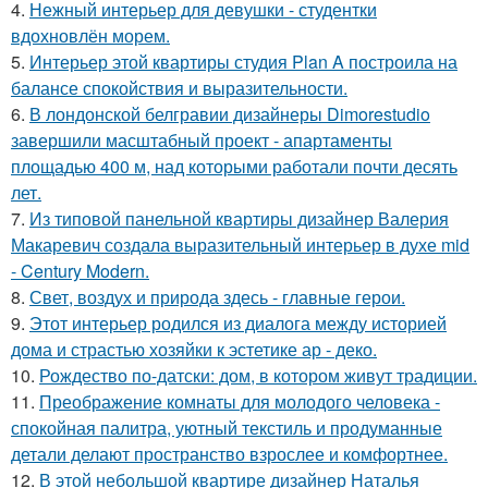
4.
Нежный интерьер для девушки - студентки
вдохновлён морем.
5.
Интерьер этой квартиры студия Plan A построила на
балансе спокойствия и выразительности.
6.
В лондонской белгравии дизайнеры Dimorestudio
завершили масштабный проект - апартаменты
площадью 400 м, над которыми работали почти десять
лет.
7.
Из типовой панельной квартиры дизайнер Валерия
Макаревич создала выразительный интерьер в духе mid
- Century Modern.
8.
Свет, воздух и природа здесь - главные герои.
9.
Этот интерьер родился из диалога между историей
дома и страстью хозяйки к эстетике ар - деко.
10.
Рождество по-датски: дом, в котором живут традиции.
11.
Преображение комнаты для молодого человека -
спокойная палитра, уютный текстиль и продуманные
детали делают пространство взрослее и комфортнее.
12.
В этой небольшой квартире дизайнер Наталья