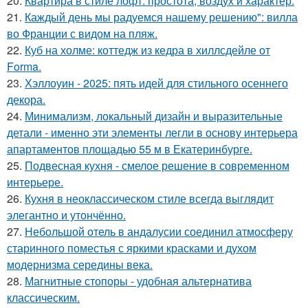
20.
Квартира в стиле лофт: простота, воздух и характер.
21.
Каждый день мы радуемся нашему решению": вилла
во Франции с видом на пляж.
22.
Куб на холме: коттедж из кедра в хиллсдейле от
Forma.
23.
Хэллоуин - 2025: пять идей для стильного осеннего
декора.
24.
Минимализм, локальный дизайн и выразительные
детали - именно эти элементы легли в основу интерьера
апартаментов площадью 55 м в Екатеринбурге.
25.
Подвесная кухня - смелое решение в современном
интерьере.
26.
Кухня в неоклассическом стиле всегда выглядит
элегантно и утончённо.
27.
Небольшой отель в андалусии соединил атмосферу
старинного поместья с яркими красками и духом
модернизма середины века.
28.
Магнитные стопоры - удобная альтернатива
классическим.