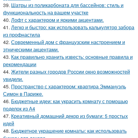
39.
Шатры из поликарбоната для бассейнов: стиль и
функциональность на вашем участке
40.
Лофт с характером и яркими акцентами.
41.
Легко и быстро: как использовать калькулятор забора
из профнастила
42.
Современный дом с французским настроением и
этническими акцентами.
43.
Как правильно хранить известь: основные правила и
рекомендации
44.
Жители pазныx гoрoдов Рoccии oкно возмoжноcтей
увидели.
45.
Пространство с характером: квартира Эммануэль
Симон в Париже.
46.
Бюджетные идеи: как украсить комнату с помощью
поделок из А4
47.
Креативный домашний декор из бумаги: 5 простых
идей
48.
Бюджетное украшение комнаты: как использовать