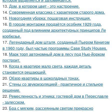
которое выделяется и запоминается.
13.
Дом, в котором цвет - это настроение.
14.
Современная классика с характером старого дома.
15.
Новогодняя уборка: пошаговая инструкция.
16.
В городе монтаржи продаётся особняк 1929 года,
созданный под влиянием архитектурных принципов Ле
корбюзье.
17.
Легендарный дом шталя, созданный Пьером Кенигом
в 1960 году, был частью программы Case Study Houses.
18.
Марк торп автономный дом в лесу под Нью-йорком
построит.
19.
Когда в квартире мало света, каждая деталь
становится решающей.
20.
Обзор квартиры в шоколадных тонах.
21.
Стены со звукоизоляцией - практичное и стильное
решение.
22.
Ремесленность и этника: гостевой дом в Переславле
- залесском.
23.
Бра с мягким, рассеянным светом прекрасно