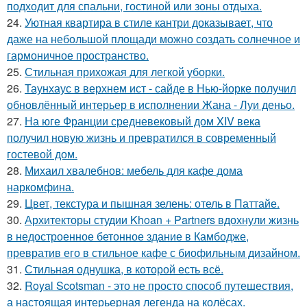
подходит для спальни, гостиной или зоны отдыха.
24.
Уютная квартира в стиле кантри доказывает, что
даже на небольшой площади можно создать солнечное и
гармоничное пространство.
25.
Стильная прихожая для легкой уборки.
26.
Таунхаус в верхнем ист - сайде в Нью-йорке получил
обновлённый интерьер в исполнении Жана - Луи деньо.
27.
На юге Франции средневековый дом XIV века
получил новую жизнь и превратился в современный
гостевой дом.
28.
Михаил хвалебнов: мебель для кафе дома
наркомфина.
29.
Цвет, текстура и пышная зелень: отель в Паттайе.
30.
Архитекторы студии Khoan + Partners вдохнули жизнь
в недостроенное бетонное здание в Камбодже,
превратив его в стильное кафе с биофильным дизайном.
31.
Стильная однушка, в которой есть всё.
32.
Royal Scotsman - это не просто способ путешествия,
а настоящая интерьерная легенда на колёсах.