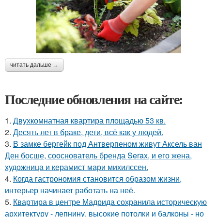
читать дальше →
Последние обновления на сайте:
1.
Двухкомнатная квартира площадью 53 кв.
2.
Десять лет в браке, дети, всё как у людей.
3.
В замке бергейк под Антверпеном живут Аксель ван
Ден босше, сооснователь бренда Serax, и его жена,
художница и керамист мари михилссен.
4.
Когда гастрономия становится образом жизни,
интерьер начинает работать на неё.
5.
Квартира в центре Мадрида сохранила историческую
архитектуру - лепнину, высокие потолки и балконы - но