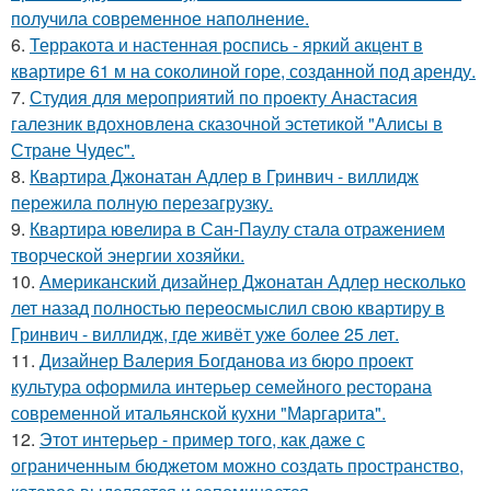
получила современное наполнение.
6.
Терракота и настенная роспись - яркий акцент в
квартире 61 м на соколиной горе, созданной под аренду.
7.
Студия для мероприятий по проекту Анастасия
галезник вдохновлена сказочной эстетикой "Алисы в
Стране Чудес".
8.
Квартира Джонатан Адлер в Гринвич - виллидж
пережила полную перезагрузку.
9.
Квартира ювелира в Сан-Паулу стала отражением
творческой энергии хозяйки.
10.
Американский дизайнер Джонатан Адлер несколько
лет назад полностью переосмыслил свою квартиру в
Гринвич - виллидж, где живёт уже более 25 лет.
11.
Дизайнер Валерия Богданова из бюро проект
культура оформила интерьер семейного ресторана
современной итальянской кухни "Маргарита".
12.
Этот интерьер - пример того, как даже с
ограниченным бюджетом можно создать пространство,