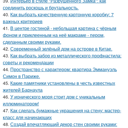
39.
Интерьер в стиле "Разрушенного Замка": как
соединить роскошь и брутальность.
40.
Как выбрать качественную картонную коробку: 7
важных критериев
41.
В центре гостиной - небольшая картина с чёрным
фоном и приклеенным на неё макраме - пером,
сделанным своими руками.
42.
Современный зелёный дом на острове в Китае.
43.
Как выбрать забор из металлического профнастила:
советы и рекомендации
44.
Пространство с характером: квартира Эммануэль
Симон в Париже.
45.
Какие памятники установлены в честь известных
жителей Барнаула
46.
У ионического моря стоит дом с уникальным
иллюминатором!
47.
Как сделать бумажные украшения на стену: мастер-
класс для начинающих
48.
Создай впечатляющий декор стен своими руками: