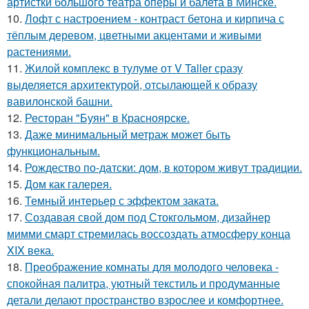
артистки большого театра оперы и балета в Минске.
10.
Лофт с настроением - контраст бетона и кирпича с
тёплым деревом, цветными акцентами и живыми
растениями.
11.
Жилой комплекс в тулуме от V Taller сразу
выделяется архитектурой, отсылающей к образу
вавилонской башни.
12.
Ресторан "Буян" в Красноярске.
13.
Даже минимальный метраж может быть
функциональным.
14.
Рождество по-датски: дом, в котором живут традиции.
15.
Дом как галерея.
16.
Темный интерьер с эффектом заката.
17.
Создавая свой дом под Стокгольмом, дизайнер
мимми смарт стремилась воссоздать атмосферу конца
XIX века.
18.
Преображение комнаты для молодого человека -
спокойная палитра, уютный текстиль и продуманные
детали делают пространство взрослее и комфортнее.