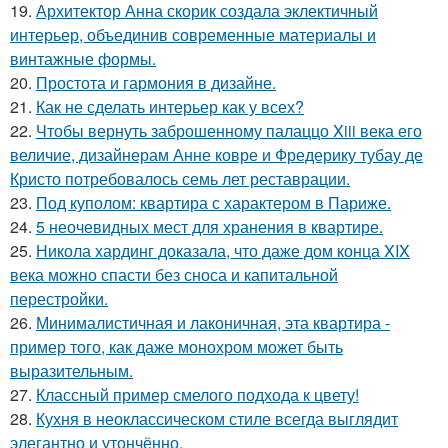
19.
Архитектор Анна скорик создала эклектичный
интерьер, объединив современные материалы и
винтажные формы.
20.
Простота и гармония в дизайне.
21.
Как не сделать интерьер как у всех?
22.
Чтобы вернуть заброшенному палаццо Xiii века его
величие, дизайнерам Анне ковре и Фредерику тубау де
Кристо потребовалось семь лет реставрации.
23.
Под куполом: квартира с характером в Париже.
24.
5 неочевидных мест для хранения в квартире.
25.
Никола хардинг доказала, что даже дом конца XIX
века можно спасти без сноса и капитальной
перестройки.
26.
Минималистичная и лаконичная, эта квартира -
пример того, как даже монохром может быть
выразительным.
27.
Классный пример смелого подхода к цвету!
28.
Кухня в неоклассическом стиле всегда выглядит
элегантно и утончённо.