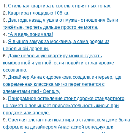
1.
Стильная квартира в светлых приятных тонах.
2.
Квартира площадью 108 кв.
3.
Два года назад я ушла от мужа - отношения были
тяжёлые, терпеть дальше просто не могла.
4.
"А я ведь понимала!
5.
Я вышла замуж за москвича, а сама родом из
небольшой деревни.
6.
Даже небольшую квартиру можно сделать
комфортной и уютной, если подойти к планировке
осознанно.
7.
Дизайнер Анна сидоренкова создала интерьер, где
современная классика мягко переплетается с
элементами mid - Century.
8.
Панорамное остекление стоит дороже стандартного,
но заметно повышает привлекательность жилья при
продаже или аренде.
9.
Светлая элегантная квартира в сталинском доме была
оформлена дизайнером Анастасией венедчук для