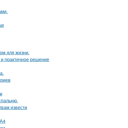
ами.
це
ом для жизни.
 и практичное решение
а.
ериев
и
спальню.
твам извести
 А4
ами