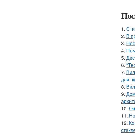
Пос
1.
Сти
2.
В п
3.
Нес
4.
Пом
5.
Дес
6.
"Тв
7.
Вил
для э
8.
Вил
9.
Дом
архит
10.
Оч
11.
Но
12.
Ко
стекле