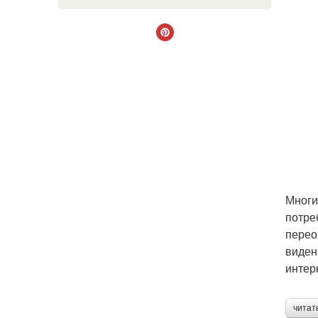
Многи
потре
перео
виден
интер
читат