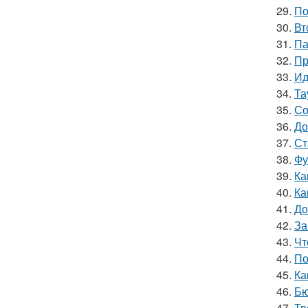
29.
По
30.
Вт
31.
Па
32.
Пр
33.
Ид
34.
Та
35.
Со
36.
До
37.
Ст
38.
Фу
39.
Ка
40.
Ка
41.
До
42.
За
43.
Чт
44.
По
45.
Ка
46.
Бю
47.
Тв