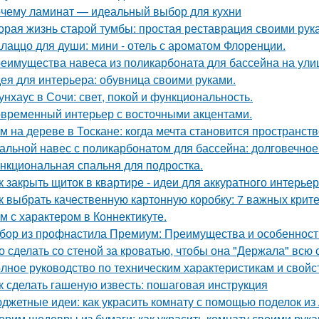
чему ламинат — идеальный выбор для кухни
орая жизнь старой тумбы: простая реставрация своими рук
лаццо для души: мини - отель с ароматом Флоренции.
еимущества навеса из поликарбоната для бассейна на ули
ея для интерьера: обувница своими руками.
унхаус в Сочи: свет, покой и функциональность.
временный интерьер с восточными акцентами.
м на дереве в Тоскане: когда мечта становится пространств
альной навес с поликарбонатом для бассейна: долговечное
нкциональная спальня для подростка.
к закрыть щиток в квартире - идеи для аккуратного интерьер
к выбрать качественную картонную коробку: 7 важных крит
м с характером в Коннектикуте.
бор из профнастила Премиум: Преимущества и особенност
о сделать со стеной за кроватью, чтобы она "Держала" всю 
лное руководство по техническим характеристикам и свойс
к сделать гашеную известь: пошаговая инструкция
джетные идеи: как украсить комнату с помощью поделок из
орим шедевры из бумаги: как украсить комнату своими рук