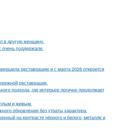
ал в другую женщину.
с очень поддержали.
завершила реставрацию и с марта 2026 откроется
бережной реставрации.
ьного подхода, где интерьер логично продолжает
ёплым и живым.
ного обновления без утраты характера.
енный на контрасте чёрного и белого, металле и