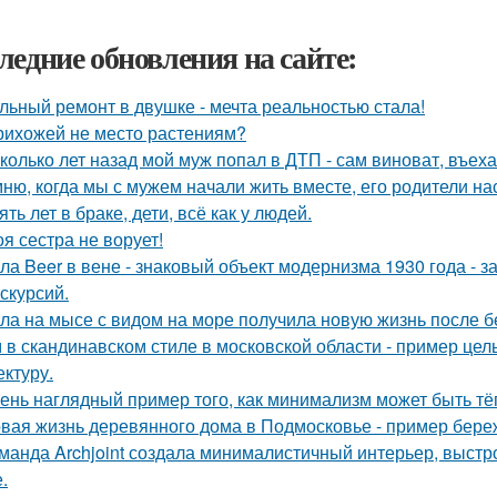
ледние обновления на сайте:
льный ремонт в двушке - мечта реальностью стала!
рихожей не место растениям?
колько лет назад мой муж попал в ДТП - сам виноват, въех
ню, когда мы с мужем начали жить вместе, его родители на
ять лет в браке, дети, всё как у людей.
оя сестра не ворует!
ла Beer в вене - знаковый объект модернизма 1930 года - 
кскурсий.
ла на мысе с видом на море получила новую жизнь после 
 в скандинавском стиле в московской области - пример цел
ектуру.
ень наглядный пример того, как минимализм может быть т
вая жизнь деревянного дома в Подмосковье - пример береж
манда Archjoint создала минималистичный интерьер, выстро
.