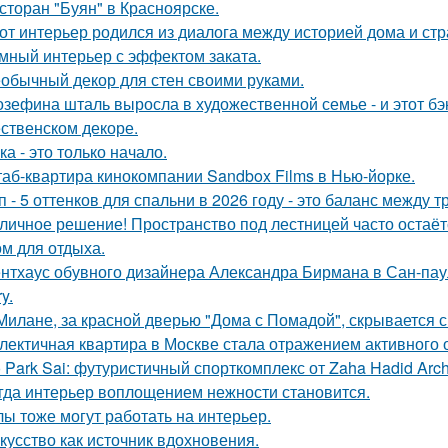
сторан "Буян" в Красноярске.
от интерьер родился из диалога между историей дома и страс
мный интерьер с эффектом заката.
обычный декор для стен своими руками.
зефина шталь выросла в художественной семье - и этот бэк
ственском декоре.
ка - это только начало.
аб-квартира кинокомпании Sandbox Films в Нью-йорке.
п - 5 оттенков для спальни в 2026 году - это баланс между
личное решение! Пространство под лестницей часто остаё
ом для отдыха.
нтхаус обувного дизайнера Александра Бирмана в Сан-паул
y.
Милане, за красной дверью "Дома с Помадой", скрывается с
лектичная квартира в Москве стала отражением активного 
 Park Sai: футуристичный спорткомплекс от Zaha Hadid Archi
гда интерьер воплощением нежности становится.
лы тоже могут работать на интерьер.
кусство как источник вдохновения.