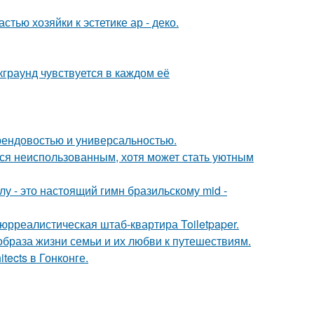
тью хозяйки к эстетике ар - деко.
граунд чувствуется в каждом её
 трендовостью и универсальностью.
тся неиспользованным, хотя может стать уютным
у - это настоящий гимн бразильскому mid -
юрреалистическая штаб-квартира Toiletpaper.
образа жизни семьи и их любви к путешествиям.
tects в Гонконге.