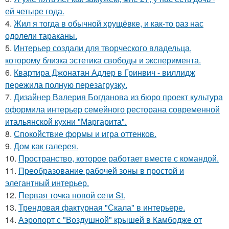
ей четыре года.
4.
Жил я тогда в обычной хрущёвке, и как-то раз нас
одолели тараканы.
5.
Интерьер создали для творческого владельца,
которому близка эстетика свободы и эксперимента.
6.
Квартира Джонатан Адлер в Гринвич - виллидж
пережила полную перезагрузку.
7.
Дизайнер Валерия Богданова из бюро проект культура
оформила интерьер семейного ресторана современной
итальянской кухни "Маргарита".
8.
Спокойствие формы и игра оттенков.
9.
Дом как галерея.
10.
Пространство, которое работает вместе с командой.
11.
Преобразование рабочей зоны в простой и
элегантный интерьер.
12.
Первая точка новой сети St.
13.
Трендовая фактурная "Скала" в интерьере.
14.
Аэропорт с "Воздушной" крышей в Камбодже от