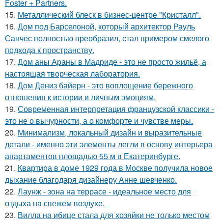
Foster + Partners.
15.
Металлический блеск в бизнес-центре "Кристалл".
16.
Дом под Барселоной, который архитектор Рауль
Санчес полностью преобразил, стал примером смелого
подхода к пространству.
17.
Дом аны Араны в Мадриде - это не просто жильё, а
настоящая творческая лаборатория.
18.
Дом Дениз байерн - это воплощение бережного
отношения к истории и личным эмоциям.
19.
Современная интерпретация французской классики -
это не о вычурности, а о комфорте и чувстве меры.
20.
Минимализм, локальный дизайн и выразительные
детали - именно эти элементы легли в основу интерьера
апартаментов площадью 55 м в Екатеринбурге.
21.
Квартира в доме 1929 года в Москве получила новое
дыхание благодаря дизайнеру Анне шевченко.
22.
Лаунж - зона на террасе - идеальное место для
отдыха на свежем воздухе.
23.
Вилла на ибице стала для хозяйки не только местом