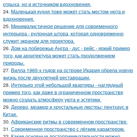
отдыха, но и источником вдохновения.
24.
Маленькая кухня тоже может стать местом уюта и
вдохновения.
25.
Минималистичное решение для современного
интерьера - рулонная штора, которая одновременно
служит экраном для проектора.
26.
Дом на побережье Ангра - дус - рейс - яркий пример
того, как архитектура может стать продолжением
природы.
27.
Вилла 1960-х годов на острове Икария обрела новую
жизнь после двухлетней реставрации.
28.
Интерьер этой небольшой квартиры - наглядный
пример того, как даже в ограниченном пространстве
можно создать атмосферу уюта и эстетики.
29.
Дерево, мрамор и хрустальные люстры: пентхаус в
Китае.
30.
Африканские ритмы в современном пространстве.
31.
Современное пространство с лёгким характером.
32.
Какие основные достопримечательности можно