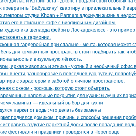
йкл Дуглас и Кэтрин зета - Джонс продали свой особняк на 
к превратить "Бабушкину" квартиру в привлекательный вар
хитекторы студии Khoan + Partners вдохнули жизнь в недос
атив его в стильное кафе с биофильным дизайном.
м художника шепарда фейри в Лос-анджелесе - это пример т
ествовать в гармонии.
скошная гардеробная при спальне - мечта, которая может с
бель для компактных пространств стоит подбирать так, чт
иональность и визуальную лёгкость.
вры, яркая живопись и этника - уютный и необычный офис 
обы внести разнообразие в повседневную рутину, попробуй
артира с характером и заботой о личном пространстве.
нная с окном - роскошь, которую стоит обыграть.
временные напольные покрытия для кухни: 6 лучших вари
чему ламинат — идеальный выбор для кухни
дулся паркет от воды: что делать без замены
ркет поднялся домиком: причины и способы решения проб
к исправить вздутие паркетной доски после попадания вод
кие фестивали и праздники проводятся в Череповце