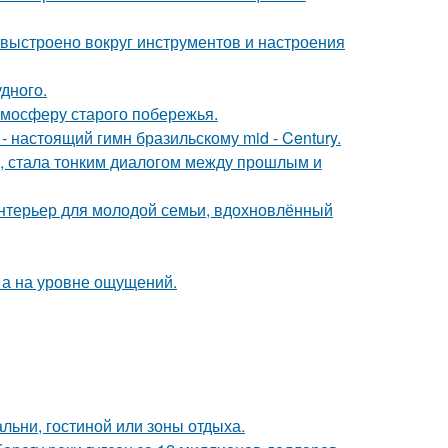
 выстроено вокруг инструментов и настроения
дного.
тмосферу старого побережья.
 настоящий гимн бразильскому mid - Century.
а, стала тонким диалогом между прошлым и
нтерьер для молодой семьи, вдохновлённый
 а на уровне ощущений.
льни, гостиной или зоны отдыха.