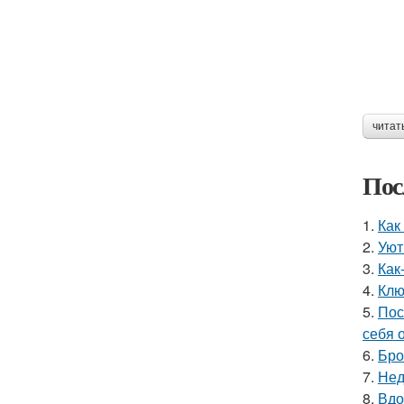
читат
Пос
1.
Как
2.
Уют
3.
Как
4.
Клю
5.
Пос
себя 
6.
Бро
7.
Нед
8.
Вдо