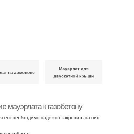
Мауэрлат для
лат на армопояс
двускатной крыши
ие мауэрлата к газобетону
ия его необходимо надёжно закрепить на них.
и способами: