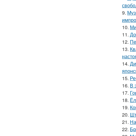
свобо
9.
Муз
импро
10.
Ми
11.
До
12.
Пе
13.
Кв
насто
14.
Ди
японс
15.
Ре
16.
В 
17.
Го
18.
Ёл
19.
Ко
20.
Шт
21.
На
22.
Бр