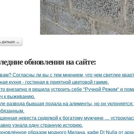
ь дальше →
ледние обновления на сайте:
 вам? Согласны ли вы с тем мнением, что чем светлее квар
ная кухня - гостиная в приятной цветовой гамме.
-то внезапно я решила устроить себе "Ручной Режим" и пом
ч к выживанию.
ле развода бывшая подала на алименты, но он уклоняется: 
обязанным.
шенная невеста сиделкой к богатому мужчине … устроилас
авно узнала одну странную историю.
хновлённое образом модного Милана, кафе Di Nulla от ар