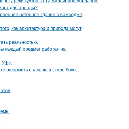
берегу реки гудзон за 12 миллионов долларов.
иант для аренды?
троенное бетонное здание в Камбодже,
ого, как архитектура и природа могут
тать реальностью.
обы каждый предмет работал на
в Уфе.
те оформить спальню в стиле бохо.
антов
лемы
ы