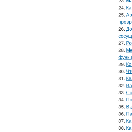
23.
Ма
24.
Ка
25.
Ар
превр
26.
До
сосущ
27.
Ро
28.
Ме
функц
29.
Ко
30.
Чт
31.
Кв
32.
Ва
33.
Со
34.
По
35.
Вз
36.
Па
37.
Ка
38.
Ка