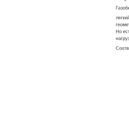
Газоб
легки
геоме
Но ес
нагру
Соотв