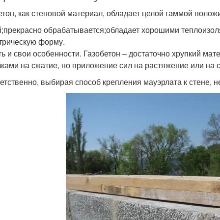
етон, как стеновой материал, обладает целой гаммой полож
й;прекрасно обрабатывается;обладает хорошими теплоизо
трическую форму.
ть и свои особенности. Газобетон – достаточно хрупкий ма
зками на сжатие, но приложение сил на растяжение или на 
етственно, выбирая способ крепления мауэрлата к стене, н