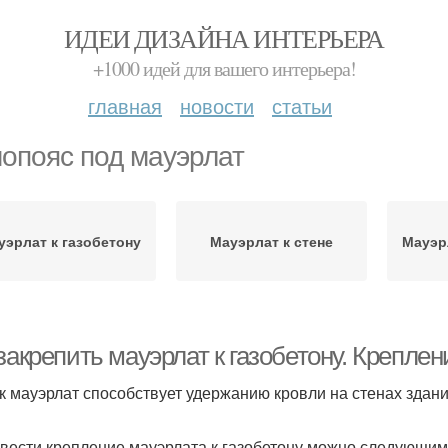
ИДЕИ ДИЗАЙНА ИНТЕРЬЕРА
+1000 идей для вашего интерьера!
главная
новости
статьи
опояс под мауэрлат
уэрлат к газобетону
Мауэрлат к стене
Мауэр
закрепить мауэрлат к газобетону. Креплен
ак мауэрлат способствует удержанию кровли на стенах здан
вести крепление мауэрлата к газобетону можно следующим