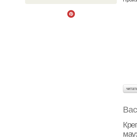
читат
Вас
Кре
мауэ