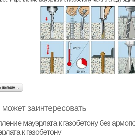
ь дальше →
 может заинтересовать
пление мауэрлата к газобетону без армоп
рлата к газобетону