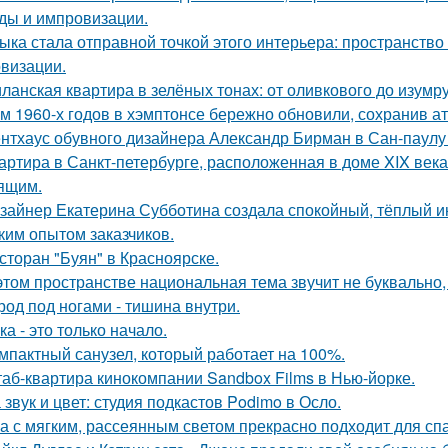
ды и импровизации.
ыка стала отправной точкой этого интерьера: пространство
визации.
ланская квартира в зелёных тонах: от оливкового до изумру
м 1960-х годов в хэмптонсе бережно обновили, сохранив а
нтхаус обувного дизайнера Александр Бирман в Сан-паулу -
артира в Санкт-петербурге, расположенная в доме XIX век
ящим.
зайнер Екатерина Субботина создала спокойный, тёплый и
ким опытом заказчиков.
сторан "Буян" в Красноярске.
этом пространстве национальная тема звучит не буквально,
род под ногами - тишина внутри.
ка - это только начало.
мпактный санузел, который работает на 100%.
аб-квартира кинокомпании Sandbox Films в Нью-йорке.
 звук и цвет: студия подкастов Podimo в Осло.
а с мягким, рассеянным светом прекрасно подходит для спа