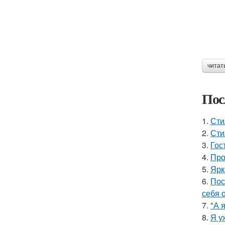
читат
Пос
1.
Сти
2.
Сти
3.
Гос
4.
Про
5.
Ярк
6.
Пос
себя 
7.
"А 
8.
Я у