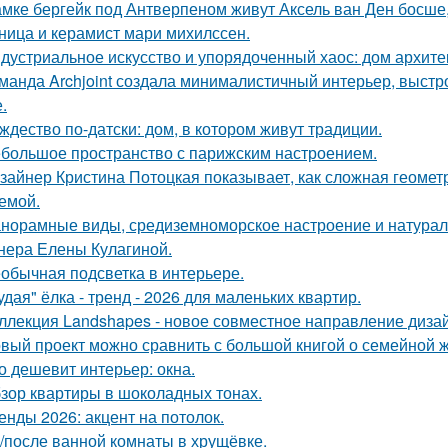
амке бергейк под Антверпеном живут Аксель ван Ден босше,
ница и керамист мари михилссен.
дустриальное искусство и упорядоченный хаос: дом архит
манда Archjoint создала минималистичный интерьер, выстро
.
ждество по-датски: дом, в котором живут традиции.
большое пространство с парижским настроением.
зайнер Кристина Потоцкая показывает, как сложная геомет
емой.
норамные виды, средиземноморское настроение и натурал
нера Елены Кулагиной.
обычная подсветка в интерьере.
удая" ёлка - тренд - 2026 для маленьких квартир.
ллекция Landshapes - новое совместное направление дизай
вый проект можно сравнить с большой книгой о семейной жи
о дешевит интерьер: окна.
зор квартиры в шоколадных тонах.
енды 2026: акцент на потолок.
/после ванной комнаты в хрущёвке.