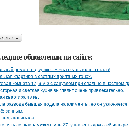
ь дальше →
ледние обновления на сайте:
льный ремонт в двушке - мечта реальностью стала!
льная квартира в светлых приятных тонах.
тевая комната 17, 6 м 2 с санузлом при спальне в частном д
сторная и светлая кухня выглядит очень привлекательно.
ая квартира 48 кв.
ле развода бывшая подала на алименты, но он уклоняется: 
обязанным.
я ведь понимала ….
же пять лет как замужем, мне 27, у нас есть дочь - ей четыре 