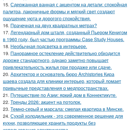
15.
Сдержанная ванная с акцентом на детали: спокойная
палитра, лаконичные формы и мягкий свет создают
ощущение уюта и дорогого спокойствия.
16.
Прачечная на двух квадратных метрах?
17.
Легендарный дом шталя, созданный Пьером Кенигом
в 1960 году, был частью программы Case Study Houses.
18.
Необычная подсветка в интерьере.
19.
Панорамное остекление действительно обходится
дороже стандартного, однако заметно повышает
привлекательность жилья при продаже или сдаче.
20.
Архитектор и основатель бюро Archistories Кира
шаева создала для клиники интерьер, который ломает
привычные представления о медпространствах.
21.
Путешествие по Азии: яркий дом в Коннектикуте.
22.
Тренды 2026: акцент на потолок.
23.
Темно-серый и марсала: смелая квартира в Минске.
24.
Сухой холодильник - это современное решение для
кухни, позволяющее хранить продукты без
использования электричества.