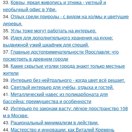
33.
Ковры, яркая живопись и этника - уютный и
необычный офис в Уфе.
34.
Отдых среди природы - с видом на холмы и цветущие
деревья.
35.
Углы тоже могут работать на интерьер.
36.
Идея для дополнительного хранения на кухне:
выдвижной узкий шкафчик для специй.
37.
Главные достопримечательности Ярославля: что
посмотреть в древнем городе
38.
Какие скрытые уголки города знают только местные
жители
39.
Интерьер без нейтрального - когда цвет всё решает.
40.
Светлый интерьер для учёбы, отдыха и гостей.
41.
Металлический навес из поликарбоната для
бассейна: преимущества и особенности
42.
Интерьер по законам васту: лёгкое пространство 108
м в Москве.
43.
Рациональный минимализм в действии.
44.
Мастерство и инновации: как Виталий Кремень