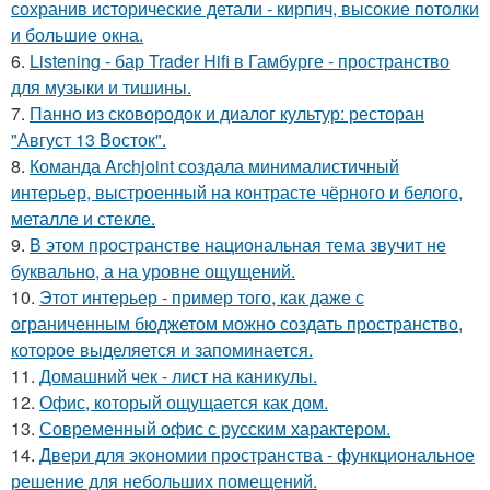
сохранив исторические детали - кирпич, высокие потолки
и большие окна.
6.
Listening - бар Trader Hifi в Гамбурге - пространство
для музыки и тишины.
7.
Панно из сковородок и диалог культур: ресторан
"Август 13 Восток".
8.
Команда Archjoint создала минималистичный
интерьер, выстроенный на контрасте чёрного и белого,
металле и стекле.
9.
В этом пространстве национальная тема звучит не
буквально, а на уровне ощущений.
10.
Этот интерьер - пример того, как даже с
ограниченным бюджетом можно создать пространство,
которое выделяется и запоминается.
11.
Домашний чек - лист на каникулы.
12.
Офис, который ощущается как дом.
13.
Современный офис с русским характером.
14.
Двери для экономии пространства - функциональное
решение для небольших помещений.