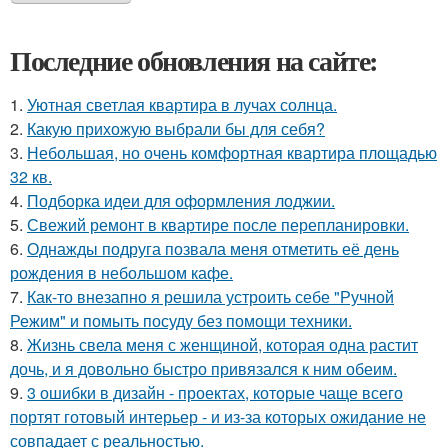
Последние обновления на сайте:
1.
Уютная светлая квартира в лучах солнца.
2.
Какую прихожую выбрали бы для себя?
3.
Небольшая, но очень комфортная квартира площадью
32 кв.
4.
Подборка идеи для оформления лоджии.
5.
Свежий ремонт в квартире после перепланировки.
6.
Однажды подруга позвала меня отметить её день
рождения в небольшом кафе.
7.
Как-то внезапно я решила устроить себе "Ручной
Режим" и помыть посуду без помощи техники.
8.
Жизнь свела меня с женщиной, которая одна растит
дочь, и я довольно быстро привязался к ним обеим.
9.
3 ошибки в дизайн - проектах, которые чаще всего
портят готовый интерьер - и из-за которых ожидание не
совпадает с реальностью.