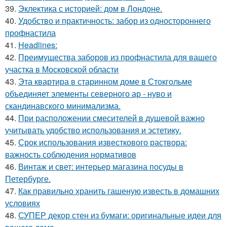
39.
Эклектика с историей: дом в Лондоне.
40.
Удобство и практичность: забор из одностороннего
профнастила
41.
Headlines:
42.
Преимущества заборов из профнастила для вашего
участка в Московской области
43.
Эта квартира в старинном доме в Стокгольме
объединяет элементы северного ар - нуво и
скандинавского минимализма.
44.
При расположении смесителей в душевой важно
учитывать удобство использования и эстетику.
45.
Срок использования известкового раствора:
важность соблюдения нормативов
46.
Винтаж и свет: интерьер магазина посуды в
Петербурге.
47.
Как правильно хранить гашеную известь в домашних
условиях
48.
СУПЕР декор стен из бумаги: оригинальные идеи для