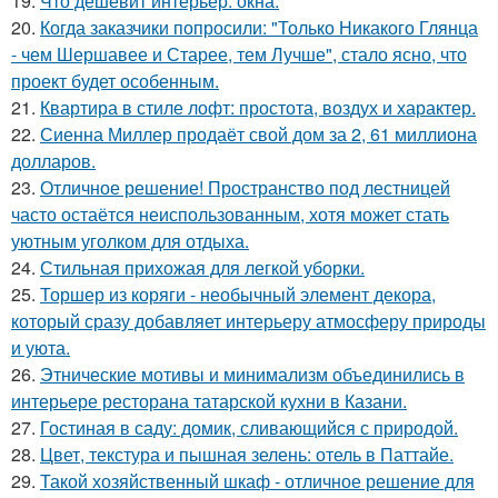
19.
Что дешевит интерьер: окна.
20.
Когда заказчики попросили: "Только Никакого Глянца
- чем Шершавее и Старее, тем Лучше", стало ясно, что
проект будет особенным.
21.
Квартира в стиле лофт: простота, воздух и характер.
22.
Сиенна Миллер продаёт свой дом за 2, 61 миллиона
долларов.
23.
Отличное решение! Пространство под лестницей
часто остаётся неиспользованным, хотя может стать
уютным уголком для отдыха.
24.
Стильная прихожая для легкой уборки.
25.
Торшер из коряги - необычный элемент декора,
который сразу добавляет интерьеру атмосферу природы
и уюта.
26.
Этнические мотивы и минимализм объединились в
интерьере ресторана татарской кухни в Казани.
27.
Гостиная в саду: домик, сливающийся с природой.
28.
Цвет, текстура и пышная зелень: отель в Паттайе.
29.
Такой хозяйственный шкаф - отличное решение для