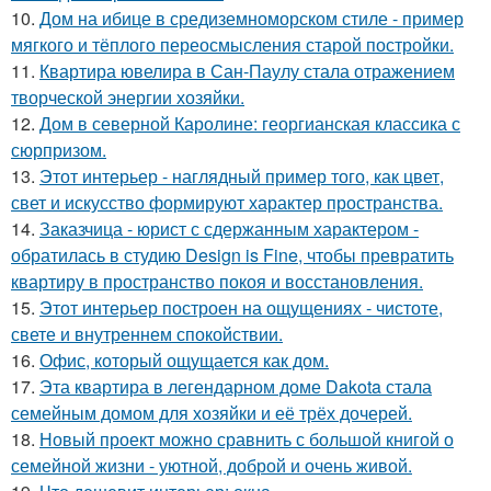
10.
Дом на ибице в средиземноморском стиле - пример
мягкого и тёплого переосмысления старой постройки.
11.
Квартира ювелира в Сан-Паулу стала отражением
творческой энергии хозяйки.
12.
Дом в северной Каролине: георгианская классика с
сюрпризом.
13.
Этот интерьер - наглядный пример того, как цвет,
свет и искусство формируют характер пространства.
14.
Заказчица - юрист с сдержанным характером -
обратилась в студию Design is Fine, чтобы превратить
квартиру в пространство покоя и восстановления.
15.
Этот интерьер построен на ощущениях - чистоте,
свете и внутреннем спокойствии.
16.
Офис, который ощущается как дом.
17.
Эта квартира в легендарном доме Dakota стала
семейным домом для хозяйки и её трёх дочерей.
18.
Новый проект можно сравнить с большой книгой о
семейной жизни - уютной, доброй и очень живой.