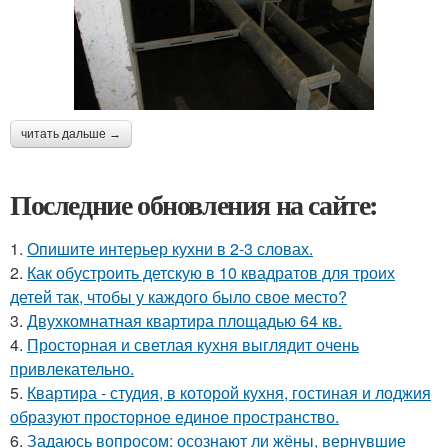
читать дальше →
Последние обновления на сайте:
1.
Опишите интерьер кухни в 2-3 словах.
2.
Как обустроить детскую в 10 квадратов для троих
детей так, чтобы у каждого было свое место?
3.
Двухкомнатная квартира площадью 64 кв.
4.
Просторная и светлая кухня выглядит очень
привлекательно.
5.
Квартира - студия, в которой кухня, гостиная и лоджия
образуют просторное единое пространство.
6.
Задаюсь вопросом: осознают ли жёны, вернувшие