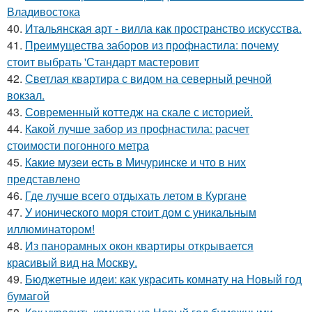
Владивостока
40.
Итальянская арт - вилла как пространство искусства.
41.
Преимущества заборов из профнастила: почему
стоит выбрать 'Стандарт мастеровит
42.
Светлая квартира с видом на северный речной
вокзал.
43.
Современный коттедж на скале с историей.
44.
Какой лучше забор из профнастила: расчет
стоимости погонного метра
45.
Какие музеи есть в Мичуринске и что в них
представлено
46.
Где лучше всего отдыхать летом в Кургане
47.
У ионического моря стоит дом с уникальным
иллюминатором!
48.
Из панорамных окон квартиры открывается
красивый вид на Москву.
49.
Бюджетные идеи: как украсить комнату на Новый год
бумагой