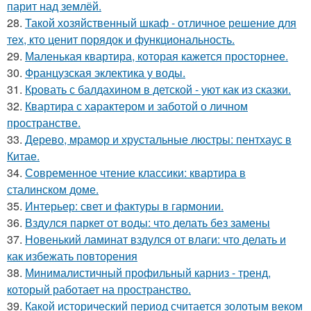
парит над землёй.
28.
Такой хозяйственный шкаф - отличное решение для
тех, кто ценит порядок и функциональность.
29.
Маленькая квартира, которая кажется просторнее.
30.
Французская эклектика у воды.
31.
Кровать с балдахином в детской - уют как из сказки.
32.
Квартира с характером и заботой о личном
пространстве.
33.
Дерево, мрамор и хрустальные люстры: пентхаус в
Китае.
34.
Современное чтение классики: квартира в
сталинском доме.
35.
Интерьер: свет и фактуры в гармонии.
36.
Вздулся паркет от воды: что делать без замены
37.
Новенький ламинат вздулся от влаги: что делать и
как избежать повторения
38.
Минималистичный профильный карниз - тренд,
который работает на пространство.
39.
Какой исторический период считается золотым веком