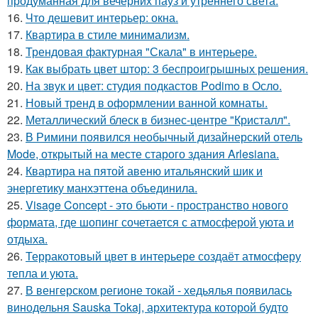
продуманная для вечерних пауз и утреннего света.
16.
Что дешевит интерьер: окна.
17.
Квартира в стиле минимализм.
18.
Трендовая фактурная "Скала" в интерьере.
19.
Как выбрать цвет штор: 3 беспроигрышных решения.
20.
На звук и цвет: студия подкастов Podimo в Осло.
21.
Новый тренд в оформлении ванной комнаты.
22.
Металлический блеск в бизнес-центре "Кристалл".
23.
В Римини появился необычный дизайнерский отель
Mode, открытый на месте старого здания Arlesiana.
24.
Квартира на пятой авеню итальянский шик и
энергетику манхэттена объединила.
25.
Visage Concept - это бьюти - пространство нового
формата, где шопинг сочетается с атмосферой уюта и
отдыха.
26.
Терракотовый цвет в интерьере создаёт атмосферу
тепла и уюта.
27.
В венгерском регионе токай - хедьялья появилась
винодельня Sauska Tokaj, архитектура которой будто