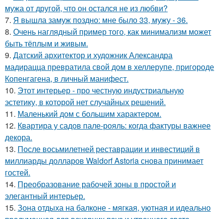
мужа от другой, что он остался не из любви?
7.
Я вышла замуж поздно: мне было 33, мужу - 36.
8.
Очень наглядный пример того, как минимализм может
быть тёплым и живым.
9.
Датский архитектор и художник Александра
мадирацца превратила свой дом в хеллерупе, пригороде
Копенгагена, в личный манифест.
10.
Этот интерьер - про честную индустриальную
эстетику, в которой нет случайных решений.
11.
Маленький дом с большим характером.
12.
Квартира у садов пале-рояль: когда фактуры важнее
декора.
13.
После восьмилетней реставрации и инвестиций в
миллиарды долларов Waldorf Astoria снова принимает
гостей.
14.
Преобразование рабочей зоны в простой и
элегантный интерьер.
15.
Зона отдыха на балконе - мягкая, уютная и идеально