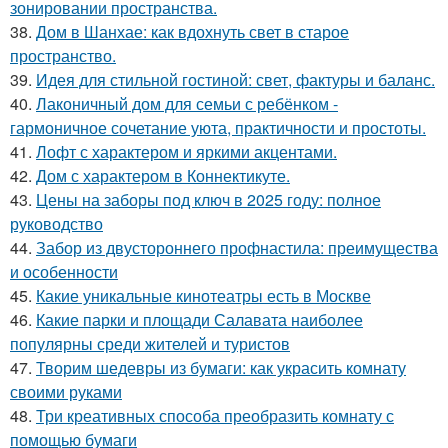
зонировании пространства.
38.
Дом в Шанхае: как вдохнуть свет в старое
пространство.
39.
Идея для стильной гостиной: свет, фактуры и баланс.
40.
Лаконичный дом для семьи с ребёнком -
гармоничное сочетание уюта, практичности и простоты.
41.
Лофт с характером и яркими акцентами.
42.
Дом с характером в Коннектикуте.
43.
Цены на заборы под ключ в 2025 году: полное
руководство
44.
Забор из двустороннего профнастила: преимущества
и особенности
45.
Какие уникальные кинотеатры есть в Москве
46.
Какие парки и площади Салавата наиболее
популярны среди жителей и туристов
47.
Творим шедевры из бумаги: как украсить комнату
своими руками
48.
Три креативных способа преобразить комнату с
помощью бумаги