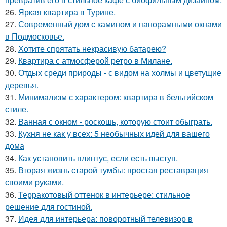
26.
Яркая квартира в Турине.
27.
Современный дом с камином и панорамными окнами
в Подмосковье.
28.
Хотите спрятать некрасивую батарею?
29.
Квартира с атмосферой ретро в Милане.
30.
Отдых среди природы - с видом на холмы и цветущие
деревья.
31.
Минимализм с характером: квартира в бельгийском
стиле.
32.
Ванная с окном - роскошь, которую стоит обыграть.
33.
Кухня не как у всех: 5 необычных идей для вашего
дома
34.
Как установить плинтус, если есть выступ.
35.
Вторая жизнь старой тумбы: простая реставрация
своими руками.
36.
Терракотовый оттенок в интерьере: стильное
решение для гостиной.
37.
Идея для интерьера: поворотный телевизор в