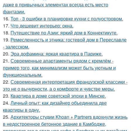
даже в привычных элементах всегда есть место
фантазии.
16.
Топ - 3 ошибки в планировке кухни с полуостровом.
17.
Что дешевит интерьер: окна.
18.
Путешествие по Азии: яркий дом в Коннектикуте.
19.
Ремесленность и этника: гостевой дом в Переславле
- залесском.
20.
Эра дофамина: яркая квартира в Париже.
21.
Современные апартаменты рядом с кремлём -
пример того, как минимализм может быть уютным и
функциональным.
22.
Современная интерпретация французской классики -
это не о вычурности, а о комфорте и чувстве меры.
23.
Квартира в доме советской эпохи в Минске.
24.
Личный опыт: как дизайнер объединила две
квартиры в одну.
25.
Архитекторы студии Khoan + Partners вдохнули жизнь
в недостроенное бетонное здание в Камбодже,
превратив его в стильное кафе с биофильным дизайном.