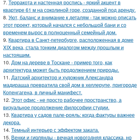
7.
Терракота и настенная роспись - яркий акцент в
квартире 61 м на соколиной горе, созданной под аренду.
8.
Уют, баланс и внимание к деталям - так можно описать
этот проект, который начался с небольшой бани и со
временем вырос в полноценный семейный дом.
9.
Квартира в Санкт-петербурге, расположенная в доме
XIX века, стала тонким диалогом между прошлым и
настоящим.
10.
Дом на дереве в Тоскане - пример того, как
архитектура может быть продолжением природы.
11.
Датский архитектор и художник Александра
мадирацца превратила свой дом в хеллерупе, пригороде
Копенгагена, в личный манифест.
12.
Этот офис - не просто рабочее пространство, а
визуальное продолжение философии студии.
13.
Квартира у садов пале-рояль: когда фактуры важнее
декора.
14.
Темный интерьер с эффектом заката.
15.
Венки и гирлянды - вечная новогодняя классика, но