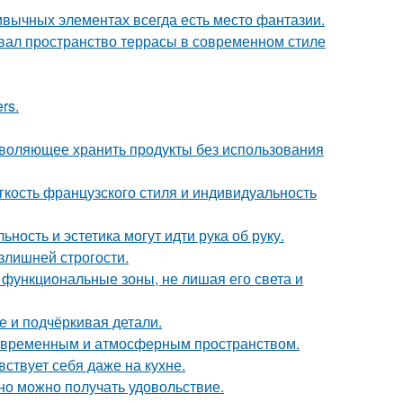
ривычных элементах всегда есть место фантазии.
вал пространство террасы в современном стиле
rs.
зволяющее хранить продукты без использования
егкость французского стиля и индивидуальность
ность и эстетика могут идти рука об руку.
излишней строгости.
 функциональные зоны, не лишая его света и
е и подчёркивая детали.
современным и атмосферным пространством.
ствует себя даже на кухне.
но можно получать удовольствие.