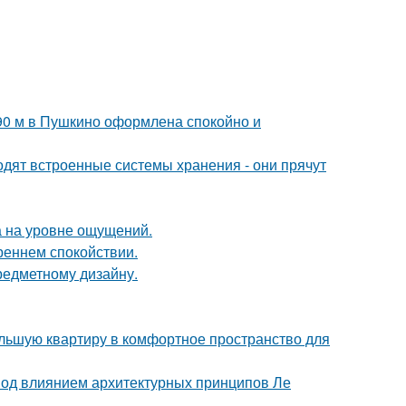
 90 м в Пушкино оформлена спокойно и
одят встроенные системы хранения - они прячут
а на уровне ощущений.
треннем спокойствии.
предметному дизайну.
ольшую квартиру в комфортное пространство для
 под влиянием архитектурных принципов Ле