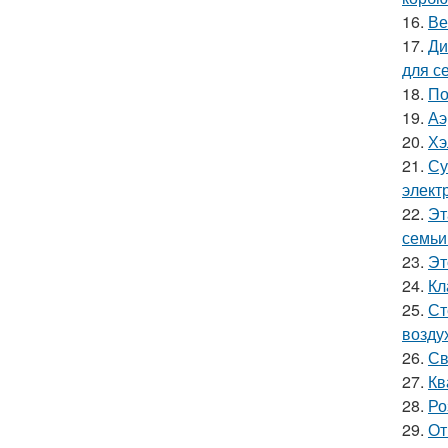
16.
Ве
17.
Ди
для с
18.
По
19.
Аэ
20.
Хэ
21.
Су
элект
22.
Эт
семьи
23.
Эт
24.
Кл
25.
Ст
возду
26.
Св
27.
Кв
28.
Ро
29.
От