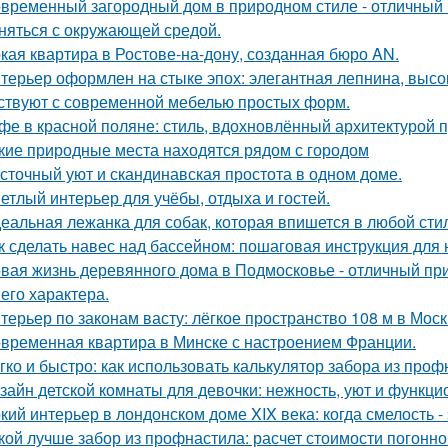
временный загородный дом в природном стиле - отличный п
няться с окружающей средой.
кая квартира в Ростове-на-дону, созданная бюро AN.
терьер оформлен на стыке эпох: элегантная лепнина, высок
ствуют с современной мебелью простых форм.
фе в красной поляне: стиль, вдохновлённый архитектурой 
кие природные места находятся рядом с городом
сточный уют и скандинавская простота в одном доме.
етлый интерьер для учёбы, отдыха и гостей.
еальная лежанка для собак, которая впишется в любой стил
к сделать навес над бассейном: пошаговая инструкция дл
вая жизнь деревянного дома в Подмосковье - отличный при
 его характера.
терьер по законам васту: лёгкое пространство 108 м в Моск
временная квартира в Минске с настроением Франции.
гко и быстро: как использовать калькулятор забора из про
зайн детской комнаты для девочки: нежность, уют и функци
кий интерьер в лондонском доме XIX века: когда смелость - 
кой лучше забор из профнастила: расчет стоимости погонно