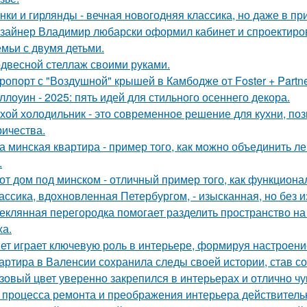
нки и гирлянды - вечная новогодняя классика, но даже в п
зайнер Владимир любарски оформил кабинет и спроектиро
емьи с двумя детьми.
двесной стеллаж своими руками.
ропорт с "Воздушной" крышей в Камбодже от Foster + Partne
ллоуин - 2025: пять идей для стильного осеннего декора.
хой холодильник - это современное решение для кухни, по
ричества.
а минская квартира - пример того, как можно объединить л
.
от дом под минском - отличный пример того, как функциональ
ассика, вдохновленная Петербургом, - изысканная, но без 
еклянная перегородка помогает разделить пространство на
ха.
ет играет ключевую роль в интерьере, формируя настроени
артира в Валенсии сохранила следы своей истории, став 
зовый цвет уверенно закрепился в интерьерах и отлично чув
 процесса ремонта и преображения интерьера действитель