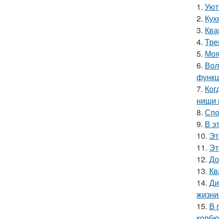
1.
Уют
2.
Кух
3.
Ква
4.
Тре
5.
Моя
6.
Вол
функц
7.
Ког
ниши 
8.
Спо
9.
В э
10.
Эт
11.
Эт
12.
До
13.
Кв
14.
Ди
жизни
15.
В 
корбю