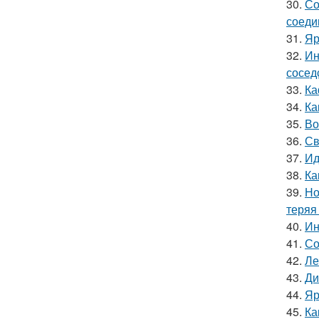
30.
Со
соеди
31.
Яр
32.
Ин
сосед
33.
Ка
34.
Ка
35.
Во
36.
Св
37.
Ид
38.
Ка
39.
Но
теряя
40.
Ин
41.
Со
42.
Ле
43.
Ди
44.
Яр
45.
Ка