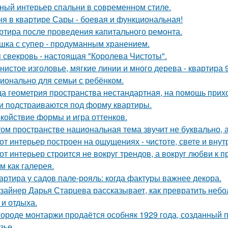
ный интерьер спальни в современном стиле.
ня в квартире Сары - боевая и функциональная!
ртира после проведения капитального ремонта.
шка с супер - продуманным хранением.
 свекровь - настоящая "Королева Чистоты".
нистое изголовье, мягкие линии и много дерева - квартира
ионально для семьи с ребёнком.
да геометрия пространства нестандартная, на помощь прих
и подстраиваются под форму квартиры.
койствие формы и игра оттенков.
том пространстве национальная тема звучит не буквально, 
от интерьер построен на ощущениях - чистоте, свете и вну
от интерьер строится не вокруг трендов, а вокруг любви к 
м как галерея.
артира у садов пале-рояль: когда фактуры важнее декора.
зайнер Дарья Старцева рассказывает, как превратить неб
 и отдыха.
городе монтаржи продаётся особняк 1929 года, созданный
зье.