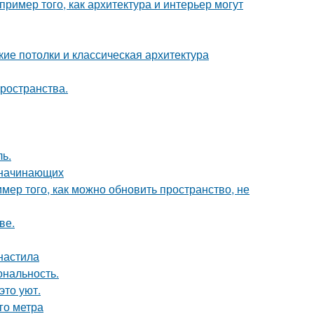
ример того, как архитектура и интерьер могут
ие потолки и классическая архитектура
пространства.
ь.
я начинающих
мер того, как можно обновить пространство, не
ве.
фнастила
ональность.
это уют.
го метра