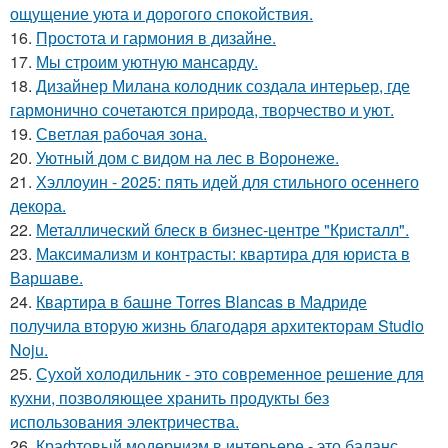
ощущение уюта и дорогого спокойствия.
16.
Простота и гармония в дизайне.
17.
Мы строим уютную мансарду.
18.
Дизайнер Милана колодник создала интерьер, где
гармонично сочетаются природа, творчество и уют.
19.
Светлая рабочая зона.
20.
Уютный дом с видом на лес в Воронеже.
21.
Хэллоуин - 2025: пять идей для стильного осеннего
декора.
22.
Металлический блеск в бизнес-центре "Кристалл".
23.
Максимализм и контрасты: квартира для юриста в
Варшаве.
24.
Квартира в башне Torres Blancas в Мадриде
получила вторую жизнь благодаря архитекторам Studio
Noju.
25.
Сухой холодильник - это современное решение для
кухни, позволяющее хранить продукты без
использования электричества.
26.
Крафтовый модернизм в интерьере - это баланс