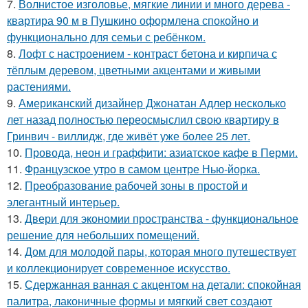
7.
Волнистое изголовье, мягкие линии и много дерева -
квартира 90 м в Пушкино оформлена спокойно и
функционально для семьи с ребёнком.
8.
Лофт с настроением - контраст бетона и кирпича с
тёплым деревом, цветными акцентами и живыми
растениями.
9.
Американский дизайнер Джонатан Адлер несколько
лет назад полностью переосмыслил свою квартиру в
Гринвич - виллидж, где живёт уже более 25 лет.
10.
Провода, неон и граффити: азиатское кафе в Перми.
11.
Французское утро в самом центре Нью-йорка.
12.
Преобразование рабочей зоны в простой и
элегантный интерьер.
13.
Двери для экономии пространства - функциональное
решение для небольших помещений.
14.
Дом для молодой пары, которая много путешествует
и коллекционирует современное искусство.
15.
Сдержанная ванная с акцентом на детали: спокойная
палитра, лаконичные формы и мягкий свет создают