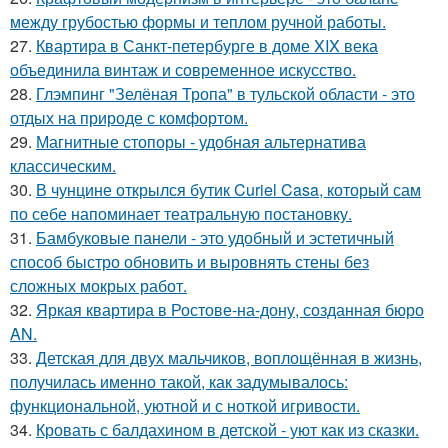
между грубостью формы и теплом ручной работы.
27.
Квартира в Санкт-петербурге в доме XIX века
объединила винтаж и современное искусство.
28.
Глэмпинг "Зелёная Тропа" в тульской области - это
отдых на природе с комфортом.
29.
Магнитные стопоры - удобная альтернатива
классическим.
30.
В чунцине открылся бутик Curiel Casa, который сам
по себе напоминает театральную постановку.
31.
Бамбуковые панели - это удобный и эстетичный
способ быстро обновить и выровнять стены без
сложных мокрых работ.
32.
Яркая квартира в Ростове-на-дону, созданная бюро
AN.
33.
Детская для двух мальчиков, воплощённая в жизнь,
получилась именно такой, как задумывалось:
функциональной, уютной и с ноткой игривости.
34.
Кровать с балдахином в детской - уют как из сказки.