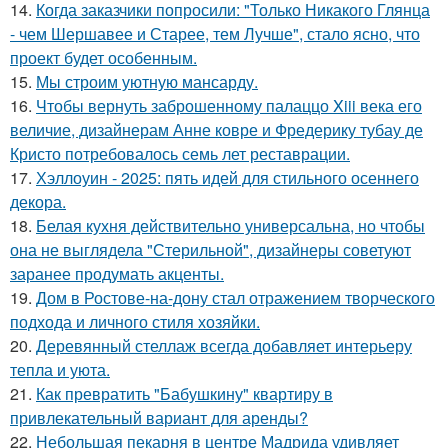
14.
Когда заказчики попросили: "Только Никакого Глянца
- чем Шершавее и Старее, тем Лучше", стало ясно, что
проект будет особенным.
15.
Мы строим уютную мансарду.
16.
Чтобы вернуть заброшенному палаццо Xiii века его
величие, дизайнерам Анне ковре и Фредерику тубау де
Кристо потребовалось семь лет реставрации.
17.
Хэллоуин - 2025: пять идей для стильного осеннего
декора.
18.
Белая кухня действительно универсальна, но чтобы
она не выглядела "Стерильной", дизайнеры советуют
заранее продумать акценты.
19.
Дом в Ростове-на-дону стал отражением творческого
подхода и личного стиля хозяйки.
20.
Деревянный стеллаж всегда добавляет интерьеру
тепла и уюта.
21.
Как превратить "Бабушкину" квартиру в
привлекательный вариант для аренды?
22.
Небольшая пекарня в центре Мадрида удивляет