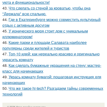
уюта и функциональности!
43.
Что сделать со стеной за кроватью, чтобы она
"Держала" всю спальню.
44.
Где в Екатеринбурге можно совместить культурный
отдых с активным досугом
45.
У ионического моря стоит дом с уникальным
иллюминатором!
46.
Какие парки и площади Салавата наиболее
популярны среди жителей и туристов
47.
Топ-10 идей: как нереально красиво и оригинально
украсить комнату
48.
Как сделать бумажные украшения на стену: мастер-
класс для начинающих
49.
Укрась комнату бумагой: пошаговая инструкция для
начинающих
50.
Что же такое hi-tech? Разгадаем тайны современных
технологий
© 2026 Идеи дизайна интерьера