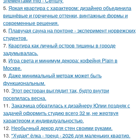
элементами mid - Century.
5.
Яркая квартира с характером: дизайнер объединила
вишнёвые и горчичные оттенки, винтажные формы и
современные решения.
6.
Плавучая сауна на понтоне - эксперимент норвежских
студентов.
7.
Квартира как личный остров тишины в городе
задумывалась.
8.
Игра света и минимум декора: кофейня Plain в
Москве.
9.
Даже минимальный метраж может быть
функциональным.
10.
Этот ресторан выглядит так, будто внутри
поселилась весна.
11.
Заказчица обратилась к дизайнеру Юлии поздняк с
задачей оформить студию всего 32 м, не жертвуя
характером и индивидуальностью.
12.
Необычный декор для стен своими руками.
13.
"Худая" ёлка - тренд - 2026 для маленьких квартир.