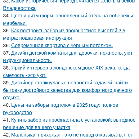
33.
Какой исторический период считается золотым веком
Владивостока
34.
Цвет и ритм форм: обновлённый отель на побережье
марбельи.
35.
Как построить забор из профнастила высотой 2.5
метра: пошаговая инструкция
36.
Современная квартира с чёрным потолком.
37.
Дизайн детской комнаты для девочки: нежность, уют
и функциональность.
38.
Яркий интерьер в лондонском доме XIX века: когда
смелость - это уют.
39.
Дизайнер столкнулась с непростой задачей: найти
бытовку достойного качества для комфортного дачного
отдыха.
40.
Цены на заборы под ключ в 2025 году: полное
руководство
41.
Купить забор из профнастила с установкой: выгодное
решение для вашего участка
42.
Маленькая прихожая - это не повод отказываться от