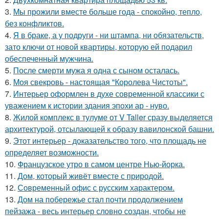
3.
Мы прожили вместе больше года - спокойно, тепло,
без конфликтов.
4.
Я в браке, а у подруги - ни штампа, ни обязательств,
зато ключи от новой квартиры, которую ей подарил
обеспеченный мужчина.
5.
После смерти мужа я одна с сыном осталась.
6.
Моя свекровь - настоящая "Королева Чистоты".
7.
Интерьер оформлен в духе современной классики с
уважением к истории здания эпохи ар - нуво.
8.
Жилой комплекс в тулуме от V Taller сразу выделяется
архитектурой, отсылающей к образу вавилонской башни.
9.
Этот интерьер - доказательство того, что площадь не
определяет возможности.
10.
Французское утро в самом центре Нью-йорка.
11.
Дом, который живёт вместе с природой.
12.
Современный офис с русским характером.
13.
Дом на побережье стал почти продолжением
пейзажа - весь интерьер словно создан, чтобы не