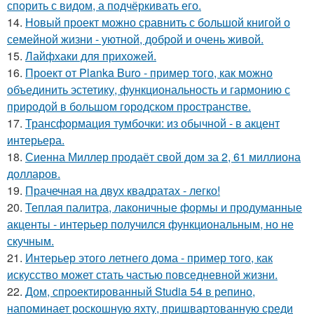
спорить с видом, а подчёркивать его.
14.
Новый проект можно сравнить с большой книгой о
семейной жизни - уютной, доброй и очень живой.
15.
Лайфхаки для прихожей.
16.
Проект от Planka Buro - пример того, как можно
объединить эстетику, функциональность и гармонию с
природой в большом городском пространстве.
17.
Трансформация тумбочки: из обычной - в акцент
интерьера.
18.
Сиенна Миллер продаёт свой дом за 2, 61 миллиона
долларов.
19.
Прачечная на двух квадратах - легко!
20.
Теплая палитра, лаконичные формы и продуманные
акценты - интерьер получился функциональным, но не
скучным.
21.
Интерьер этого летнего дома - пример того, как
искусство может стать частью повседневной жизни.
22.
Дом, спроектированный Studia 54 в репино,
напоминает роскошную яхту, пришвартованную среди