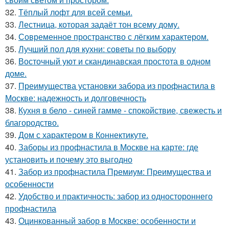
32.
Тёплый лофт для всей семьи.
33.
Лестница, которая задаёт тон всему дому.
34.
Современное пространство с лёгким характером.
35.
Лучший пол для кухни: советы по выбору
36.
Восточный уют и скандинавская простота в одном
доме.
37.
Преимущества установки забора из профнастила в
Москве: надежность и долговечность
38.
Кухня в бело - синей гамме - спокойствие, свежесть и
благородство.
39.
Дом с характером в Коннектикуте.
40.
Заборы из профнастила в Москве на карте: где
установить и почему это выгодно
41.
Забор из профнастила Премиум: Преимущества и
особенности
42.
Удобство и практичность: забор из одностороннего
профнастила
43.
Оцинкованный забор в Москве: особенности и