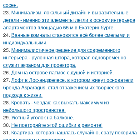
сосен.
23.
Минимализм, локальный дизайн и выразительные
детали - именно эти элементы легли в основу интерьера
апартаментов площадью 55 м в Екатеринбурге.
24.
Ванные комнаты становятся всё более смелыми и
индивидуальными.
25.
Минималистичное решение для современного
интерьера - рулонная штора, которая одновременно
служит экраном для проектора.
26.
Дом на острове патмос с душой и историей.
27.
Лофт в Лос-анджелесе, в котором живут основатели
бренда Asparagus, стал отражением их творческого
подхода к жизни.
28.
Кровать - чердак: как выжать максимум из
небольшого пространства.
29.
Уютный уголок на балконе.
30.
Не повторяйте этой ошибки в ремонте!
31.
Квартира, которая нашлась случайно, сразу покорила
своим светом и простором.