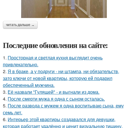
читать дальше →
Последние обновления на сайте:
1.
Просторная и светлая кухня выглядит очень
привлекательно.
2.
Я в браке, а у подруги - ни штампа, ни обязательств,
зато ключи от новой квартиры, которую ей подарил
обеспеченный мужчина.
3.
Её назвали "Гулящей" - и выгнали из дома.
4.
После смерти мужа я одна с сыном осталась.
5.
После развода с мужем я одна воспитываю сына, ему
семь лет.
6.
Интерьер этой квартиры создавался для девушки,
которая работает удалённо и ценит визуальную тишину.