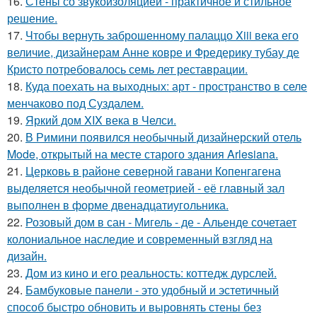
16.
Стены со звукоизоляцией - практичное и стильное
решение.
17.
Чтобы вернуть заброшенному палаццо Xiii века его
величие, дизайнерам Анне ковре и Фредерику тубау де
Кристо потребовалось семь лет реставрации.
18.
Куда поехать на выходных: арт - пространство в селе
менчаково под Суздалем.
19.
Яркий дом XIX века в Челси.
20.
В Римини появился необычный дизайнерский отель
Mode, открытый на месте старого здания Arlesiana.
21.
Церковь в районе северной гавани Копенгагена
выделяется необычной геометрией - её главный зал
выполнен в форме двенадцатиугольника.
22.
Розовый дом в сан - Мигель - де - Альенде сочетает
колониальное наследие и современный взгляд на
дизайн.
23.
Дом из кино и его реальность: коттедж дурслей.
24.
Бамбуковые панели - это удобный и эстетичный
способ быстро обновить и выровнять стены без