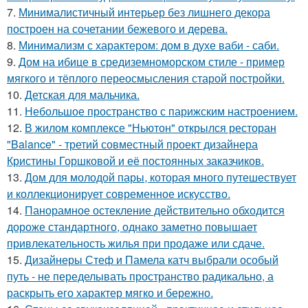
7.
Минималистичный интерьер без лишнего декора
построен на сочетании бежевого и дерева.
8.
Минимализм с характером: дом в духе ваби - саби.
9.
Дом на ибице в средиземноморском стиле - пример
мягкого и тёплого переосмысления старой постройки.
10.
Детская для мальчика.
11.
Небольшое пространство с парижским настроением.
12.
В жилом комплексе "Ньютон" открылся ресторан
"Balance" - третий совместный проект дизайнера
Кристины Горшковой и её постоянных заказчиков.
13.
Дом для молодой пары, которая много путешествует
и коллекционирует современное искусство.
14.
Панорамное остекление действительно обходится
дороже стандартного, однако заметно повышает
привлекательность жилья при продаже или сдаче.
15.
Дизайнеры Стеф и Памела катч выбрали особый
путь - не переделывать пространство радикально, а
раскрыть его характер мягко и бережно.