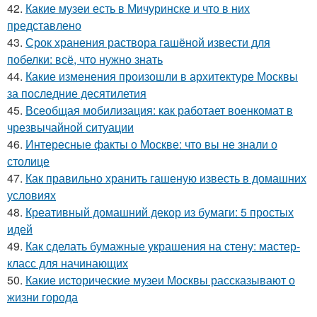
42.
Какие музеи есть в Мичуринске и что в них
представлено
43.
Срок хранения раствора гашёной извести для
побелки: всё, что нужно знать
44.
Какие изменения произошли в архитектуре Москвы
за последние десятилетия
45.
Всеобщая мобилизация: как работает военкомат в
чрезвычайной ситуации
46.
Интересные факты о Москве: что вы не знали о
столице
47.
Как правильно хранить гашеную известь в домашних
условиях
48.
Креативный домашний декор из бумаги: 5 простых
идей
49.
Как сделать бумажные украшения на стену: мастер-
класс для начинающих
50.
Какие исторические музеи Москвы рассказывают о
жизни города