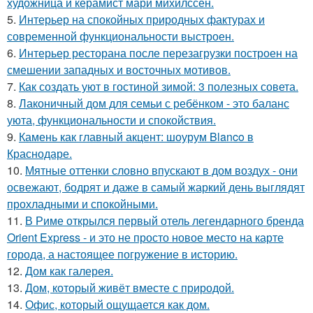
художница и керамист мари михилссен.
5.
Интерьер на спокойных природных фактурах и
современной функциональности выстроен.
6.
Интерьер ресторана после перезагрузки построен на
смешении западных и восточных мотивов.
7.
Как создать уют в гостиной зимой: 3 полезных совета.
8.
Лаконичный дом для семьи с ребёнком - это баланс
уюта, функциональности и спокойствия.
9.
Камень как главный акцент: шоурум Blanco в
Краснодаре.
10.
Мятные оттенки словно впускают в дом воздух - они
освежают, бодрят и даже в самый жаркий день выглядят
прохладными и спокойными.
11.
В Риме открылся первый отель легендарного бренда
Orient Express - и это не просто новое место на карте
города, а настоящее погружение в историю.
12.
Дом как галерея.
13.
Дом, который живёт вместе с природой.
14.
Офис, который ощущается как дом.