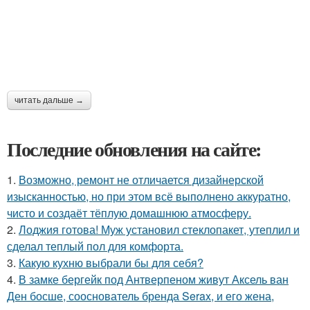
читать дальше →
Последние обновления на сайте:
1.
Возможно, ремонт не отличается дизайнерской
изысканностью, но при этом всё выполнено аккуратно,
чисто и создаёт тёплую домашнюю атмосферу.
2.
Лоджия готова! Муж установил стеклопакет, утеплил и
сделал теплый пол для комфорта.
3.
Какую кухню выбрали бы для себя?
4.
В замке бергейк под Антверпеном живут Аксель ван
Ден босше, сооснователь бренда Serax, и его жена,