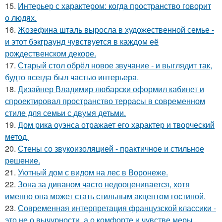
15.
Интерьер с характером: когда пространство говорит
о людях.
16.
Жозефина шталь выросла в художественной семье -
и этот бэкграунд чувствуется в каждом её
рождественском декоре.
17.
Старый стол обрёл новое звучание - и выглядит так,
будто всегда был частью интерьера.
18.
Дизайнер Владимир любарски оформил кабинет и
спроектировал пространство террасы в современном
стиле для семьи с двумя детьми.
19.
Дом рика оуэнса отражает его характер и творческий
метод.
20.
Стены со звукоизоляцией - практичное и стильное
решение.
21.
Уютный дом с видом на лес в Воронеже.
22.
Зона за диваном часто недооценивается, хотя
именно она может стать стильным акцентом гостиной.
23.
Современная интерпретация французской классики -
это не о вычурности, а о комфорте и чувстве меры.