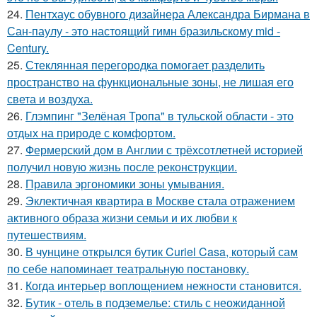
24.
Пентхаус обувного дизайнера Александра Бирмана в
Сан-паулу - это настоящий гимн бразильскому mid -
Century.
25.
Стеклянная перегородка помогает разделить
пространство на функциональные зоны, не лишая его
света и воздуха.
26.
Глэмпинг "Зелёная Тропа" в тульской области - это
отдых на природе с комфортом.
27.
Фермерский дом в Англии с трёхсотлетней историей
получил новую жизнь после реконструкции.
28.
Правила эргономики зоны умывания.
29.
Эклектичная квартира в Москве стала отражением
активного образа жизни семьи и их любви к
путешествиям.
30.
В чунцине открылся бутик Curiel Casa, который сам
по себе напоминает театральную постановку.
31.
Когда интерьер воплощением нежности становится.
32.
Бутик - отель в подземелье: стиль с неожиданной