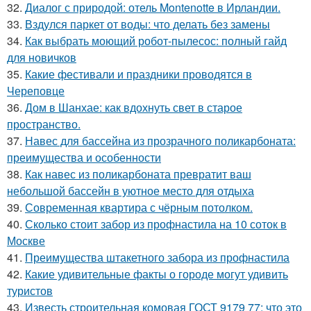
32.
Диалог с природой: отель Montenotte в Ирландии.
33.
Вздулся паркет от воды: что делать без замены
34.
Как выбрать моющий робот-пылесос: полный гайд
для новичков
35.
Какие фестивали и праздники проводятся в
Череповце
36.
Дом в Шанхае: как вдохнуть свет в старое
пространство.
37.
Навес для бассейна из прозрачного поликарбоната:
преимущества и особенности
38.
Как навес из поликарбоната превратит ваш
небольшой бассейн в уютное место для отдыха
39.
Современная квартира с чёрным потолком.
40.
Сколько стоит забор из профнастила на 10 соток в
Москве
41.
Преимущества штакетного забора из профнастила
42.
Какие удивительные факты о городе могут удивить
туристов
43.
Известь строительная комовая ГОСТ 9179 77: что это