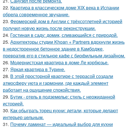
21.
Санузел после ремонта.
22.
Квартира в классическом доме XIX века в Испании
обрела современное звучание.
23.
Фермерский дом в Англии с трёхсотлетней историей
получил новую жизнь после реконструкции.
24.
Гостиная в саду: домик, сливающийся с природой.
25.
Архитекторы студии Khoan + Partners вдохнули жизнь
в недостроенное бетонное здание в Камбодже,
превратив его в стильное кафе с биофильным дизайном.
26.
Модернистская квартира в доме Ле корбюзье.
27.
Яркая квартира в Турине.
28.
В этой просторной квартире с террасой создали
атмосферу уюта и гармонии, где каждый элемент
работает на ощущение спокойствия.
29.
Бутик - отель в подземелье: стиль с неожиданной
историей.
30.
Как обыграть торец кухни: детали, которые делают
интерьер цельным.
31.
Почему ламинат — идеальный выбор для кухни