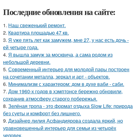
Последние обновления на сайте:
1.
Наш свеженький ремонт.
2.
Квартира площадью 47 кв.
3.
Я уже пять лет как замужем, мне 27, у нас есть дочь -
ей четыре года.
4.
Я вышла замуж за москвича, а сама родом из
небольшой деревни.
5.
Современный интерьер для молодой пары построен
на сочетании металла, зеркал и арт - объектов.
6.
Минимализм с характером: дом в духе ваби - саби.
7.
Дом 1960-х годов в хэмптонсе бережно обновили,
сохранив атмосферу старого побережья.
8.
Зелёная тропа - это формат отдыха Slow Life: природа
без суеты и комфорт без лишнего.
9.
Дизайнер лилия Асфандиярова создала яркий, но
уравновешенный интерьер для семьи из четырёх
человек.