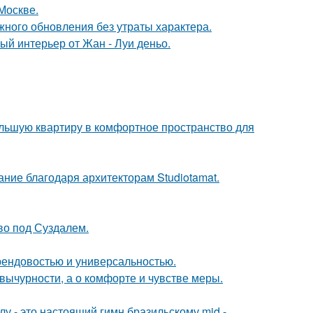
Москве.
ного обновления без утраты характера.
ый интерьер от Жан - Луи деньо.
ольшую квартиру в комфортное пространство для
ание благодаря архитекторам Studiotamat.
ово под Суздалем.
 трендовостью и универсальностью.
вычурности, а о комфорте и чувстве меры.
у - это настоящий гимн бразильскому mid -