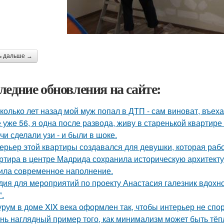
ь дальше →
ледние обновления на сайте:
колько лет назад мой муж попал в ДТП - сам виноват, въех
 уже 56, я одна после развода, живу в старенькой квартире 
чи сделали узи - и были в шоке.
ерьер этой квартиры создавался для девушки, которая рабо
ртира в центре Мадрида сохранила историческую архитектур
ила современное наполнение.
дия для мероприятий по проекту Анастасия галезник вдохн
".
рум в доме XIX века оформлен так, чтобы интерьер не спор
нь наглядный пример того, как минимализм может быть тё