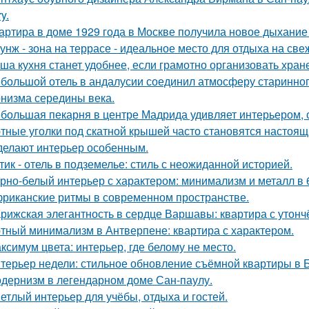
y.
артира в доме 1929 года в Москве получила новое дыхание
унж - зона на террасе - идеальное место для отдыха на све
ша кухня станет удобнее, если грамотно организовать хран
большой отель в андалусии соединил атмосферу старинног
низма середины века.
большая пекарня в центре Мадрида удивляет интерьером,
тные уголки под скатной крышей часто становятся настоящ
делают интерьер особенным.
тик - отель в подземелье: стиль с неожиданной историей.
рно-белый интерьер с характером: минимализм и металл в 
риканские ритмы в современном пространстве.
рижская элегантность в сердце Варшавы: квартира с утон
тный минимализм в Антверпене: квартира с характером.
ксимум цвета: интерьер, где белому не место.
терьер недели: стильное обновление съёмной квартиры в Б
дернизм в легендарном доме Сан-паулу.
етлый интерьер для учёбы, отдыха и гостей.