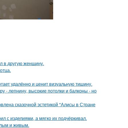
ал в другую женщину.
отца.
тает удалённо и ценит визуальную тишину.
у - лепнину, высокие потолки и балконы - но
овлена сказочной эстетикой "Алисы в Стране
ил с изделиями, а мягко их подчёркивал.
плым и живым.