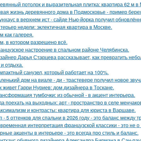
евянный потолок и выразительная плитка: квартира 62 м в 
вая жизнь деревянного дома в Подмосковье - пример береж
унхаус в верхнем ист - сайде Нью-йорка получил обновлённ
терьер недели: эклектичная квартира в Москве.
м как галерея.
м, в котором разрешено всё.
анцузское настроение в спальном районе Челябинска.
зайнер Дарья Старцева рассказывает, как превратить неб
 и отдыха.
мпактный санузел, который работает на 100%.
ленький дом на виале - ди - трастевере получил новое звуч
к живет Гарри Нуриев: дом дизайнера в Тоскане.
ансформация тумбочки: из обычной - в акцент интерьера.
да поехать на выходных: арт - пространство в селе менчак
ксимализм и контрасты: квартира для юриста в Варшаве.
п - 5 оттенков для спальни в 2026 году - это баланс между
временная интерпретация французской классики - это не о 
рные акценты в интерьере - это всегда про стиль и баланс.
нтхаус обувного дизайнера Александра Бирмана в Сан-паул