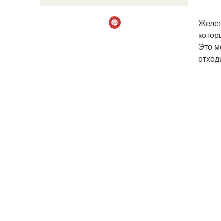
Желез
котор
Это м
отход