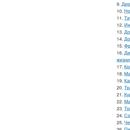
9.
Дер
10.
Но
11.
Та
12.
Ин
13.
До
14.
До
15.
Фр
16.
Ди
жизни
17.
Ко
18.
Ма
19.
Ка
20.
Тр
21.
Ку
22.
Ма
23.
То
24.
Со
25.
Че
26.
Пе