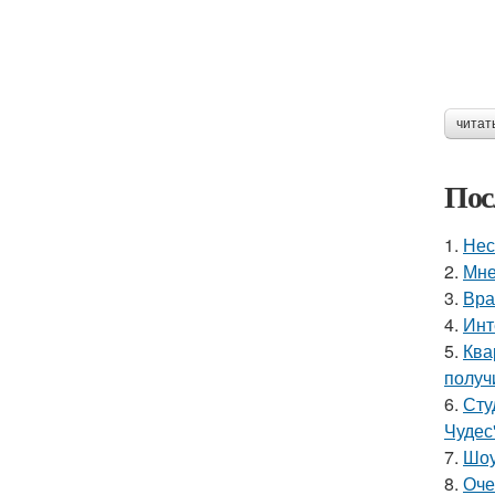
читат
Пос
1.
Нес
2.
Мне
3.
Вра
4.
Инт
5.
Ква
получ
6.
Сту
Чудес
7.
Шоу
8.
Оче