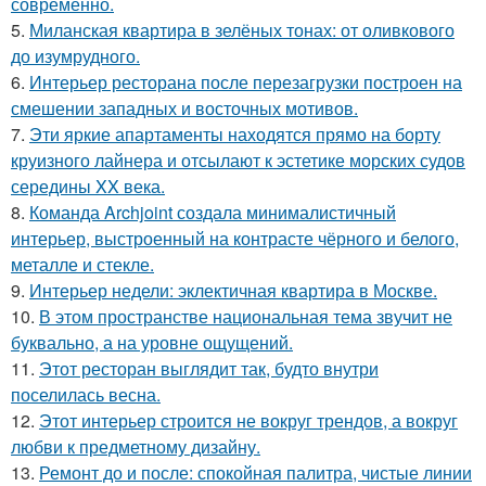
современно.
5.
Миланская квартира в зелёных тонах: от оливкового
до изумрудного.
6.
Интерьер ресторана после перезагрузки построен на
смешении западных и восточных мотивов.
7.
Эти яркие апартаменты находятся прямо на борту
круизного лайнера и отсылают к эстетике морских судов
середины XX века.
8.
Команда Archjoint создала минималистичный
интерьер, выстроенный на контрасте чёрного и белого,
металле и стекле.
9.
Интерьер недели: эклектичная квартира в Москве.
10.
В этом пространстве национальная тема звучит не
буквально, а на уровне ощущений.
11.
Этот ресторан выглядит так, будто внутри
поселилась весна.
12.
Этот интерьер строится не вокруг трендов, а вокруг
любви к предметному дизайну.
13.
Ремонт до и после: спокойная палитра, чистые линии