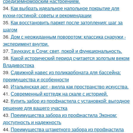
средиземноморским настроением.
34.
Как выбрать идеальное напольное покрытие для
кухни-гостиной: советы и рекомендации
35.
Как восстановить паркет после затопления: шаг за
шагом
36.
Дом с неожиданным поворотом: классика снаружи -
эксперимент внутри.
37.
Таунхаус в Сочи: свет, покой и функциональность.
38.
Какой исторический период считается золотым веком
Владивостока
39.
Сдвижной навес из поликарбоната для бассейна:
преимущества и особенности
40.
Итальянская арт - вилла как пространство искусства.
41.
Современный коттедж на скале с историей.
42.
Купить забор из профнастила с установкой: выгодное
решение для вашего участка
43.
Преимущества забора из профнастила Эконом:
доступность и надежность
44.
Преимущества штакетного забора из профнастила