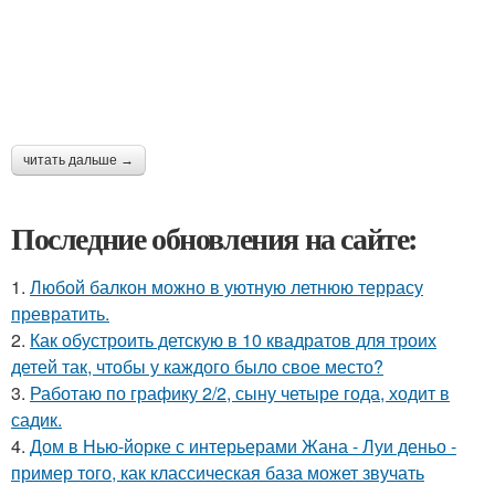
читать дальше →
Последние обновления на сайте:
1.
Любой балкон можно в уютную летнюю террасу
превратить.
2.
Как обустроить детскую в 10 квадратов для троих
детей так, чтобы у каждого было свое место?
3.
Работаю по графику 2/2, сыну четыре года, ходит в
садик.
4.
Дом в Нью-йорке с интерьерами Жана - Луи деньо -
пример того, как классическая база может звучать