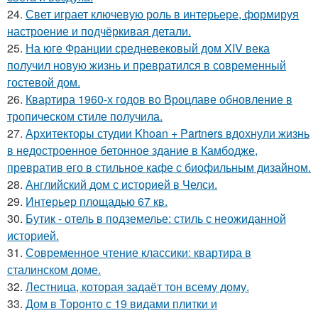
24.
Свет играет ключевую роль в интерьере, формируя
настроение и подчёркивая детали.
25.
На юге Франции средневековый дом XIV века
получил новую жизнь и превратился в современный
гостевой дом.
26.
Квартира 1960-х годов во Вроцлаве обновление в
тропическом стиле получила.
27.
Архитекторы студии Khoan + Partners вдохнули жизнь
в недостроенное бетонное здание в Камбодже,
превратив его в стильное кафе с биофильным дизайном.
28.
Английский дом с историей в Челси.
29.
Интерьер площадью 67 кв.
30.
Бутик - отель в подземелье: стиль с неожиданной
историей.
31.
Современное чтение классики: квартира в
сталинском доме.
32.
Лестница, которая задаёт тон всему дому.
33.
Дом в Торонто с 19 видами плитки и