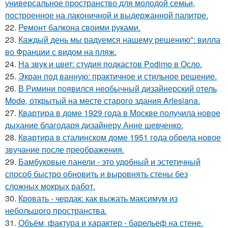
универсальное пространство для молодой семьи,
построенное на лаконичной и выдержанной палитре.
22.
Ремонт балкона своими руками.
23.
Каждый день мы радуемся нашему решению": вилла
во Франции с видом на пляж.
24.
На звук и цвет: студия подкастов Podimo в Осло.
25.
Экран под ванную: практичное и стильное решение.
26.
В Римини появился необычный дизайнерский отель
Mode, открытый на месте старого здания Arlesiana.
27.
Квартира в доме 1929 года в Москве получила новое
дыхание благодаря дизайнеру Анне шевченко.
28.
Квартира в сталинском доме 1951 года обрела новое
звучание после преображения.
29.
Бамбуковые панели - это удобный и эстетичный
способ быстро обновить и выровнять стены без
сложных мокрых работ.
30.
Кровать - чердак: как выжать максимум из
небольшого пространства.
31.
Объём, фактура и характер - барельеф на стене.