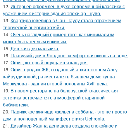
12.
Интерьер оформлен в духе современной классики с
уважением к истории здания эпохи ар - нуво.
13.
Квартира ювелира в Сан-Паулу стала отражением
творческой энергии хозяйки.
14.
Очень наглядный пример того, как минимализм
может быть тёплым и живым.
15.
Детская для мальчика.
16.
Плавучий дом в Лондоне: комфортная жизнь на воде.
17.
Офис, который ощущается как дом.
18.
Офис продаж ЖК, созданный архитектором Алсу
хайрутдиновой, разместился в бывшем доме купца
Меркулова - здании второй половины Xviii века.
19.
В новом ресторане на белорусской классическая
эстетика встречается с атмосферой старинной
библиотеки.
20.
Парижское жилище жюльена себбана - это не просто
дом, а полноценный манифест стиля Uchronia.
21.
Дизайнер Жанна денишева создала спокойное и