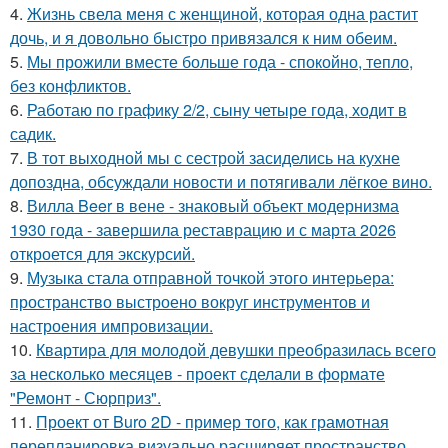
4.
Жизнь свела меня с женщиной, которая одна растит
дочь, и я довольно быстро привязался к ним обеим.
5.
Мы прожили вместе больше года - спокойно, тепло,
без конфликтов.
6.
Работаю по графику 2/2, сыну четыре года, ходит в
садик.
7.
В тот выходной мы с сестрой засиделись на кухне
допоздна, обсуждали новости и потягивали лёгкое вино.
8.
Вилла Beer в вене - знаковый объект модернизма
1930 года - завершила реставрацию и с марта 2026
откроется для экскурсий.
9.
Музыка стала отправной точкой этого интерьера:
пространство выстроено вокруг инструментов и
настроения импровизации.
10.
Квартира для молодой девушки преобразилась всего
за несколько месяцев - проект сделали в формате
"Ремонт - Сюрприз".
11.
Проект от Buro 2D - пример того, как грамотная
перепланировка визуально расширяет пространство.