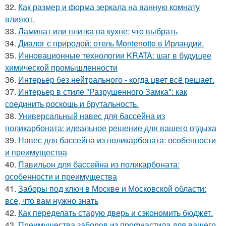
32.
Как размер и форма зеркала на ванную комнату
влияют.
33.
Ламинат или плитка на кухне: что выбрать
34.
Диалог с природой: отель Montenotte в Ирландии.
35.
Инновационные технологии KRATA: шаг в будущее
химической промышленности
36.
Интерьер без нейтрального - когда цвет всё решает.
37.
Интерьер в стиле "Разрушенного Замка": как
соединить роскошь и брутальность.
38.
Универсальный навес для бассейна из
поликарбоната: идеальное решение для вашего отдыха
39.
Навес для бассейна из поликарбоната: особенности
и преимущества
40.
Павильон для бассейна из поликарбоната:
особенности и преимущества
41.
Заборы под ключ в Москве и Московской области:
все, что вам нужно знать
42.
Как переделать старую дверь и сэкономить бюджет.
43.
Преимущества заборов из профнастила для вашего