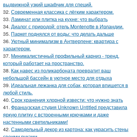
выдвижной узкий шкафчик для специй.
32.
Современная классика с лёгким характером.
33.
Ламинат или плитка на кухне: что выбрать
34.
Диалог с природой: отель Montenotte в Ирландии.
35.
Паркет поднялся от воды: что делать дальше
36.
Уютный минимализм в Антверпене: квартира с
характером.
37.
Минималистичный профильный карниз - тренд,
который работает на пространство.
38.
Как навес из поликарбоната превратит ваш
небольшой бассейн в уютное место для отдыха
39.
Идеальная лежанка для собак, которая впишется в
любой стиль.
40.
Срок хранения хлорной извести: что нужно знать
41.
Французская студия Unknown Untitled представила
яркую плитку с встроенными крючками и даже
настенными светильниками!
42.
Самодельный декор из картона: как украсить стены
своими руками