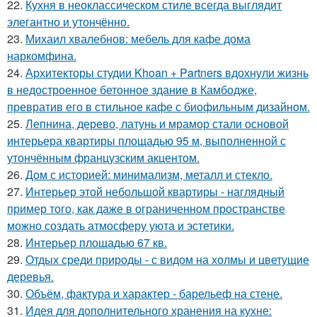
22.
Кухня в неоклассическом стиле всегда выглядит
элегантно и утончённо.
23.
Михаил хвалебнов: мебель для кафе дома
наркомфина.
24.
Архитекторы студии Khoan + Partners вдохнули жизнь
в недостроенное бетонное здание в Камбодже,
превратив его в стильное кафе с биофильным дизайном.
25.
Лепнина, дерево, латунь и мрамор стали основой
интерьера квартиры площадью 95 м, выполненной с
утончённым французским акцентом.
26.
Дом с историей: минимализм, металл и стекло.
27.
Интерьер этой небольшой квартиры - наглядный
пример того, как даже в ограниченном пространстве
можно создать атмосферу уюта и эстетики.
28.
Интерьер площадью 67 кв.
29.
Отдых среди природы - с видом на холмы и цветущие
деревья.
30.
Объём, фактура и характер - барельеф на стене.
31.
Идея для дополнительного хранения на кухне: