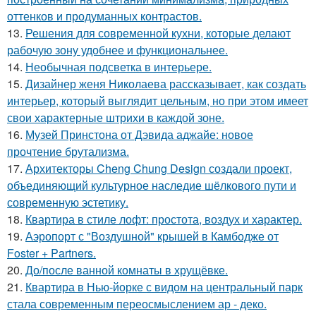
оттенков и продуманных контрастов.
13.
Решения для современной кухни, которые делают
рабочую зону удобнее и функциональнее.
14.
Необычная подсветка в интерьере.
15.
Дизайнер женя Николаева рассказывает, как создать
интерьер, который выглядит цельным, но при этом имеет
свои характерные штрихи в каждой зоне.
16.
Музей Принстона от Дэвида аджайе: новое
прочтение брутализма.
17.
Архитекторы Cheng Chung Design создали проект,
объединяющий культурное наследие шёлкового пути и
современную эстетику.
18.
Квартира в стиле лофт: простота, воздух и характер.
19.
Аэропорт с "Воздушной" крышей в Камбодже от
Foster + Partners.
20.
До/после ванной комнаты в хрущёвке.
21.
Квартира в Нью-йорке с видом на центральный парк
стала современным переосмыслением ар - деко.