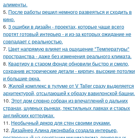
алименты.
5.
После работы решил немного развеяться и сходить в
кино.
6.
3 ошибки в дизайн - проектах, которые чаще всего
портят готовый интерьер - и из-за которых ожидание не
совпадает с реальностью.
7.
Цвет напрямую влияет на ощущение "Температуры"
пространства - даже без изменения реального климата.
8.
Квартиру в старом фонде обновили быстро и смело,
сохранив исторические детали - кирпич, высокие потолки
и большие окна.
9.
Жилой комплекс в тулуме от V Taller сразу выделяется
архитектурой, отсылающей к образу вавилонской башни.
10.
Этот дом словно собран из впечатлений о дальних
странах, шумных рынках, текстильных лавках и старых
английских коттеджах.
11.
Необычный декор для стен своими руками.
12.
Дизайнер Алина джонфаба создала интерьер,
построенный на сочетании минимализма, природных