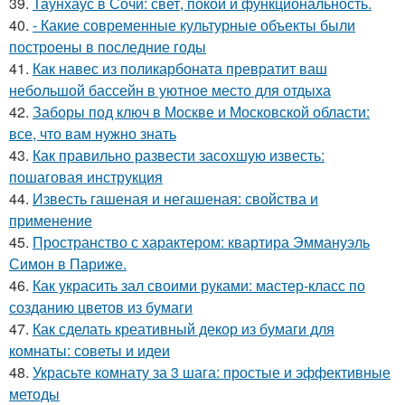
39.
Таунхаус в Сочи: свет, покой и функциональность.
40.
- Какие современные культурные объекты были
построены в последние годы
41.
Как навес из поликарбоната превратит ваш
небольшой бассейн в уютное место для отдыха
42.
Заборы под ключ в Москве и Московской области:
все, что вам нужно знать
43.
Как правильно развести засохшую известь:
пошаговая инструкция
44.
Известь гашеная и негашеная: свойства и
применение
45.
Пространство с характером: квартира Эммануэль
Симон в Париже.
46.
Как украсить зал своими руками: мастер-класс по
созданию цветов из бумаги
47.
Как сделать креативный декор из бумаги для
комнаты: советы и идеи
48.
Украсьте комнату за 3 шага: простые и эффективные
методы