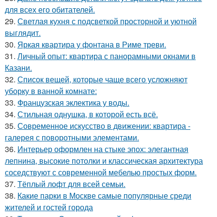
для всех его обитателей.
29.
Светлая кухня с подсветкой просторной и уютной
выглядит.
30.
Яркая квартира у фонтана в Риме треви.
31.
Личный опыт: квартира с панорамными окнами в
Казани.
32.
Список вещей, которые чаще всего усложняют
уборку в ванной комнате:
33.
Французская эклектика у воды.
34.
Стильная однушка, в которой есть всё.
35.
Современное искусство в движении: квартира -
галерея с поворотными элементами.
36.
Интерьер оформлен на стыке эпох: элегантная
лепнина, высокие потолки и классическая архитектура
соседствуют с современной мебелью простых форм.
37.
Тёплый лофт для всей семьи.
38.
Какие парки в Москве самые популярные среди
жителей и гостей города