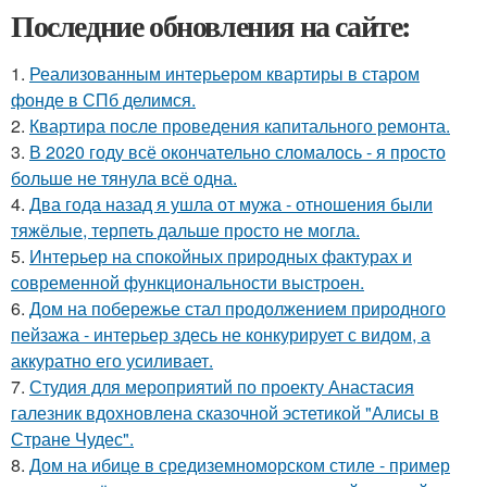
Последние обновления на сайте:
1.
Реализованным интерьером квартиры в старом
фонде в СПб делимся.
2.
Квартира после проведения капитального ремонта.
3.
В 2020 году всё окончательно сломалось - я просто
больше не тянула всё одна.
4.
Два года назад я ушла от мужа - отношения были
тяжёлые, терпеть дальше просто не могла.
5.
Интерьер на спокойных природных фактурах и
современной функциональности выстроен.
6.
Дом на побережье стал продолжением природного
пейзажа - интерьер здесь не конкурирует с видом, а
аккуратно его усиливает.
7.
Студия для мероприятий по проекту Анастасия
галезник вдохновлена сказочной эстетикой "Алисы в
Стране Чудес".
8.
Дом на ибице в средиземноморском стиле - пример