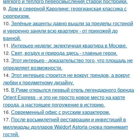
мягкого и тёплого переосмысления старой постройки.
9.
Дом в северной Каролине: георгианская классика с
сюрпризом.
10.
Зелёные акценты давно вышли за пределы гостиной
и уверенно заняли всю квартиру - от прихожей до
ванной.
11.
Интерьер недели: эклектичная квартира в Москве.
12.
Свет, воздух и природа здесь - главные герои.
13.
Этот интерьер - доказательство того, что площадь не
определяет возможности.
14.
Этот интерьер строится не вокруг трендов, а вокруг
любви к предметному дизайну.
15.
В Риме открылся первый отель легендарного бренда
Orient Express - и это не просто новое место на карте
города, а настоящее погружение в историю.
16.
Современный офис с русским характером.
17.
После восьмилетней реставрации и инвестиций в
миллиарды долларов Waldorf Astoria снова принимает
гостей.