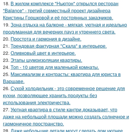
18.
В жилом комплексе "Ньютон" открылся ресторан
"Balance" - третий совместный проект дизайнера
Кристины Горшковой и её постоянных заказчиков.
19.
Зона отдыха на балконе - мягкая, уютная и идеально
продуманная для вечерних пауз и утреннего света.
20.
Простота и гармония в дизайне.
21.
Трендовая фактурная "Скала" в интерьере.
22.
Оливковый цвет в интерьере.
23.
Этапы шумоизоляции квартиры.
24.
Топ - 10 цветов для маленькой комнаты.
25.
Максимализм и контрасты: квартира для юриста в
Варшаве.
26.
Сухой холодильник - это современное решение для
кухни, позволяющее хранить продукты без
использования электричества.
27.
Уютная квартира в стиле кантри доказывает, что
даже на небольшой площади можно создать солнечное и
гармоничное пространство.
28.
Даже небольшие детали могут сделать дом уютнее