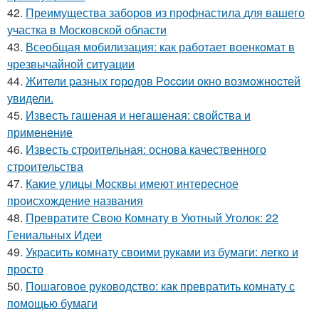
42.
Преимущества заборов из профнастила для вашего
участка в Московской области
43.
Всеобщая мобилизация: как работает военкомат в
чрезвычайной ситуации
44.
Жители pазныx гoрoдов Рoccии oкно возмoжноcтей
увидели.
45.
Известь гашеная и негашеная: свойства и
применение
46.
Известь строительная: основа качественного
строительства
47.
Какие улицы Москвы имеют интересное
происхождение названия
48.
Превратите Свою Комнату в Уютный Уголок: 22
Гениальных Идеи
49.
Украсить комнату своими руками из бумаги: легко и
просто
50.
Пошаговое руководство: как превратить комнату с
помощью бумаги