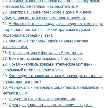
22.
Эффект тканевых панелей на стене Instantly делает
интерьер более тёплым и выразительным.
23.
Квартира в Санкт-петербурге в доме XIX века
объединила винтаж и современное искусство.
24.
Небольшой отель в андалусии соединил атмосферу
старинного поместья с яркими красками и духом
модернизма середины века.
25.
Магнитные стопоры - удобная альтернатива
классическим.
26.
Яркая квартира у фонтана в Риме треви.
27.
Дом с винтажным шармом в Португалии.
28.
Яркая живопись, ковры и этнические мотивы -
необычный и тёплый офис в Уфе.
29.
Как соединить минимализм и утонченную роскошь в
одном пространстве?
30.
Чёрно-белый интерьер с характером: минимализм и
металл в 65 м.
31.
Искусство как источник вдохновения.
32.
Идея для дополнительного хранения на кухне: