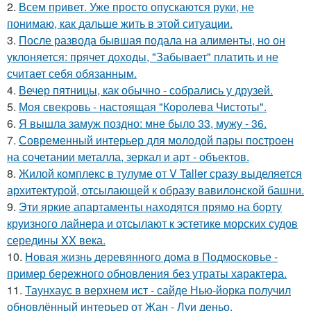
2.
Всем привет. Уже просто опускаются руки, не
понимаю, как дальше жить в этой ситуации.
3.
После развода бывшая подала на алименты, но он
уклоняется: прячет доходы, "Забывает" платить и не
считает себя обязанным.
4.
Вечер пятницы, как обычно - собрались у друзей.
5.
Моя свекровь - настоящая "Королева Чистоты".
6.
Я вышла замуж поздно: мне было 33, мужу - 36.
7.
Современный интерьер для молодой пары построен
на сочетании металла, зеркал и арт - объектов.
8.
Жилой комплекс в тулуме от V Taller сразу выделяется
архитектурой, отсылающей к образу вавилонской башни.
9.
Эти яркие апартаменты находятся прямо на борту
круизного лайнера и отсылают к эстетике морских судов
середины XX века.
10.
Новая жизнь деревянного дома в Подмосковье -
пример бережного обновления без утраты характера.
11.
Таунхаус в верхнем ист - сайде Нью-йорка получил
обновлённый интерьер от Жан - Луи деньо.