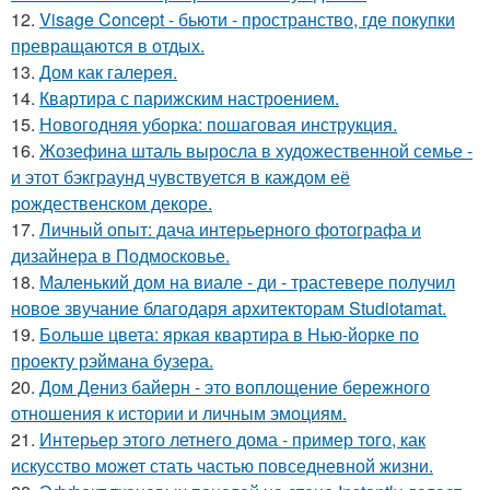
12.
Visage Concept - бьюти - пространство, где покупки
превращаются в отдых.
13.
Дом как галерея.
14.
Квартира с парижским настроением.
15.
Новогодняя уборка: пошаговая инструкция.
16.
Жозефина шталь выросла в художественной семье -
и этот бэкграунд чувствуется в каждом её
рождественском декоре.
17.
Личный опыт: дача интерьерного фотографа и
дизайнера в Подмосковье.
18.
Маленький дом на виале - ди - трастевере получил
новое звучание благодаря архитекторам Studiotamat.
19.
Больше цвета: яркая квартира в Нью-йорке по
проекту рэймана бузера.
20.
Дом Дениз байерн - это воплощение бережного
отношения к истории и личным эмоциям.
21.
Интерьер этого летнего дома - пример того, как
искусство может стать частью повседневной жизни.