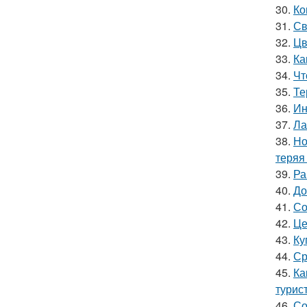
30.
Ко
31.
Св
32.
Цв
33.
Ка
34.
Чт
35.
Те
36.
Ин
37.
Ла
38.
Но
теряя
39.
Ра
40.
До
41.
Со
42.
Це
43.
Ку
44.
Ср
45.
Ка
турис
46.
Со