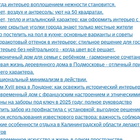
гда интерьер воплощением нежности становится.
ет, воздух и антресоль: уют на 50 квадратах.
ет, тепло и итальянский характер: как оформить интерьер с
кие скрытые уголки города знают только местные жители
о постелить на пол в кухне: основные варианты и советы
рракотовый оттенок в интерьере: стильное решение для гос
терьер без нейтрального - когда цвет всё решает.
коничный дом для семьи с ребёнком - гармоничное сочетани
вая жизнь деревянного дома в Подмосковье - отличный при
 его характера.
циональный минимализм в действии.
м Xviii века в Лондоне: как освежить исторический интерьер
временный дом с французским настроением и этническими
ны на заборы под ключ в 2025 году: полное руководство
пить забор из профнастила с установкой: выгодное решени
ок использования известкового раствора: важность соблю
кие особенности отдыха в Калининградской области делаю
тов
временное искусство и жизнь в одном пространстве.