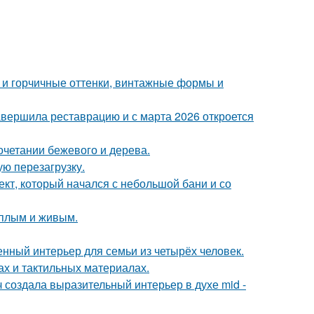
 и горчичные оттенки, винтажные формы и
завершила реставрацию и с марта 2026 откроется
очетании бежевого и дерева.
ю перезагрузку.
оект, который начался с небольшой бани и со
ёплым и живым.
нный интерьер для семьи из четырёх человек.
ах и тактильных материалах.
создала выразительный интерьер в духе mid -