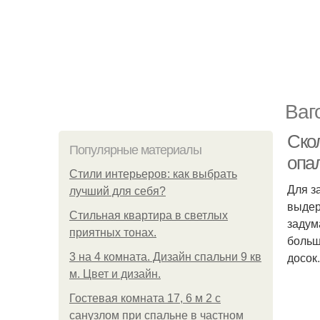
Ваг
Скол
Популярные материалы
опа
Стили интерьеров: как выбрать
Для з
лучший для себя?
выдер
Стильная квартира в светлых
задум
приятных тонах.
больш
досок.
3 на 4 комната. Дизайн спальни 9 кв
м. Цвет и дизайн.
Гостевая комната 17, 6 м 2 с
санузлом при спальне в частном