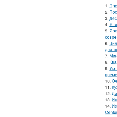
1.
Пре
2.
Пос
3.
Дес
4.
Я в
5.
Ярк
совре
6.
Вил
для э
7.
Мин
8.
Ква
9.
Уют
време
10.
Оч
11.
Ку
12.
Ди
13.
Ин
14.
Из
Centu