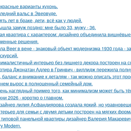
красные варианты кухонь.
ледний вальс в Эвервуде.
ять лет в браке, дети, всё как у людей.
ышла замуж поздно: мне было 33, мужу - 36.
ая квартира с характером: дизайнер объединила вишнёвые
менные решения.
ла Beer в вене - знаковый объект модернизма 1930 года - 
кскурсий.
ималистичный интерьер без лишнего декора построен на с
ртира Джонатан Адлер в Гринвич - виллидж пережила полну
, баланс и внимание к деталям - так можно описать этот пр
нем вырос в полноценный семейный дом.
ень наглядный пример того, как минимализм может быть т
хни 2026 - коротко о главном.
зайнер лилия Асфандиярова создала яркий, но уравновеше
терьер для семьи с двумя детьми построен на мягких форм
 типовой панельной квартиры дизайнер Валерия Макаревич 
ry Modern.