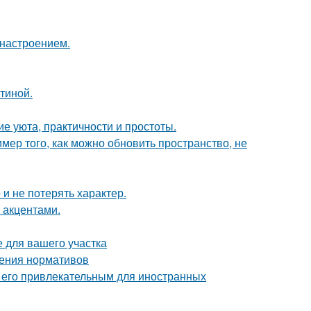
 настроением.
тиной.
е уюта, практичности и простоты.
мер того, как можно обновить пространство, не
 и не потерять характер.
 акцентами.
е для вашего участка
дения нормативов
т его привлекательным для иностранных