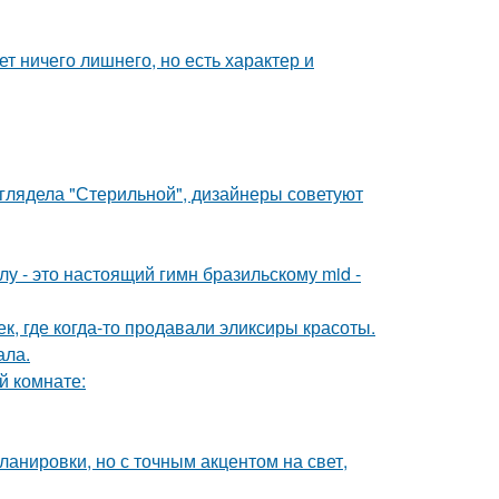
т ничего лишнего, но есть характер и
ыглядела "Стерильной", дизайнеры советуют
у - это настоящий гимн бразильскому mid -
к, где когда-то продавали эликсиры красоты.
ала.
й комнате:
анировки, но с точным акцентом на свет,