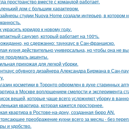
гда пространство вместе с командой работает.
ленький дом с большим характером.
зайнеры студии Nuova Home создали интерьер, в котором не
манность.
к украсить коридор к новому году.
мпактный санузел, который работает на 100%.
ожиданно, но сдержанно: таунхаус в Сан-франциско.
лая кухня действительно универсальна, но чтобы она не в
ее продумать акценты.
ильная прихожая для легкой уборки.
нтхаус обувного дизайнера Александра Бирмана в Сан-паул
y.
газин косметики в Торонто оформлен в духе старинных апте
артира в Москве воплощением смелости и эксперимента ст
исок вещей, которые чаще всего усложняют уборку в ванно
ленькая квартира, которая кажется просторнее.
кая квартира в Ростове-на-дону, созданная бюро AN.
трясающее преображение кухни всего за месяц - без перепл
уры и удобство.