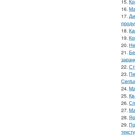
15.
Ко
16.
Ма
17.
Ди
проду
18.
Ка
19.
Ко
20.
Не
21.
Бе
заран
22.
Ст
23.
Пе
Centur
24.
Ма
25.
Кв
26.
Сп
27.
Ма
28.
Яр
29.
По
текст