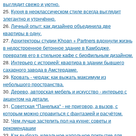
выглядит свежо и уютно.
25.
Кухня в неоклассическом стиле всегда выглядит
элегантно и утончённо.
26.
Личный опыт: как дизайнер объединила две
квартиры в одну.
27.
Архитекторы студии Khoan + Partners вдохнули жизнь
в недостроенное бетонное здание в Камбодже,
превратив его в стильное кафе с биофильным дизайном.
28.
Интерьер с историей: квартира в здании бывшего
сахарного завода в Амстердаме.
29.
Кровать - чердак: как выжать максимум из
небольшого пространства.
30.
Дерево, авторская мебель и искусство - интерьер с
акцентом на детали.
31.
Советская "Панелька" - не приговор, а вызов, с
которым можно справиться с фантазией и расчётом.
32.
Чем лучше застелить пол на кухне: советы и
рекомендации
33.
Как выбрать идеальное напольное покрытие для