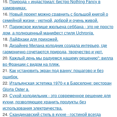
15.
Природа + индастриал: бистро Nothing Fancy в
хамовниках.
16.
Новый проект можно сравнить с большой книгой о
семейной жизни - уютной, доброй и очень живой.
17.
Парижское жилище жюльена себбана - это не просто
дом, а полноценный манифест стиля Uchronia.
18.
Лайфхаки для прихожей.
19.
Дизайнер Милана колодник создала интерьер, где
гармонично сочетаются природа, творчество и уют.
20.
Каждый день мы радуемся нашему решению": вилла
во Франции с видом на пляж.
21.
Как установить экран под ванну: пошагово и без
ошибок.
22.
Итальянская эстетика 1970-х в Барселоне: ресторан
Gloria Oster a.
23.
Сухой холодильник - это современное решение для
кухни, позволяющее хранить продукты без
использования электричества.
24.
Скандинавский стиль в кухне - гостиной всегда