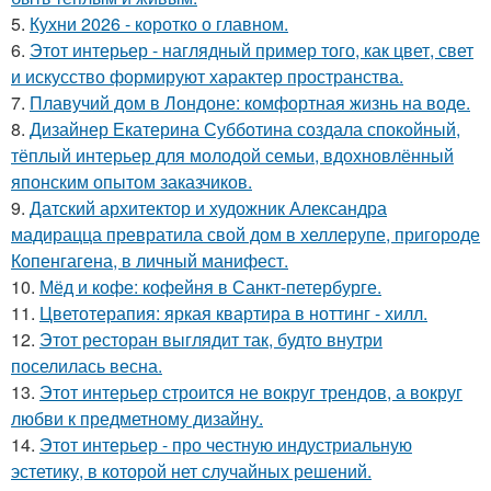
5.
Кухни 2026 - коротко о главном.
6.
Этот интерьер - наглядный пример того, как цвет, свет
и искусство формируют характер пространства.
7.
Плавучий дом в Лондоне: комфортная жизнь на воде.
8.
Дизайнер Екатерина Субботина создала спокойный,
тёплый интерьер для молодой семьи, вдохновлённый
японским опытом заказчиков.
9.
Датский архитектор и художник Александра
мадирацца превратила свой дом в хеллерупе, пригороде
Копенгагена, в личный манифест.
10.
Мёд и кофе: кофейня в Санкт-петербурге.
11.
Цветотерапия: яркая квартира в ноттинг - хилл.
12.
Этот ресторан выглядит так, будто внутри
поселилась весна.
13.
Этот интерьер строится не вокруг трендов, а вокруг
любви к предметному дизайну.
14.
Этот интерьер - про честную индустриальную
эстетику, в которой нет случайных решений.