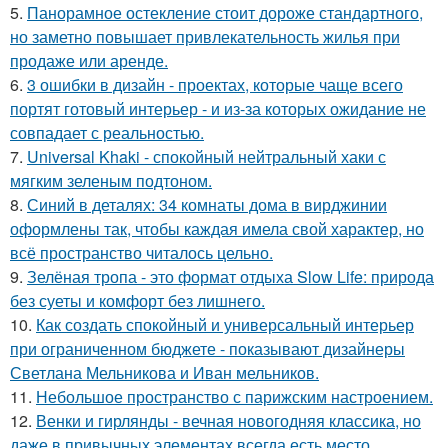
5.
Панорамное остекление стоит дороже стандартного,
но заметно повышает привлекательность жилья при
продаже или аренде.
6.
3 ошибки в дизайн - проектах, которые чаще всего
портят готовый интерьер - и из-за которых ожидание не
совпадает с реальностью.
7.
Universal Khaki - спокойный нейтральный хаки с
мягким зеленым подтоном.
8.
Синий в деталях: 34 комнаты дома в вирджинии
оформлены так, чтобы каждая имела свой характер, но
всё пространство читалось цельно.
9.
Зелёная тропа - это формат отдыха Slow Life: природа
без суеты и комфорт без лишнего.
10.
Как создать спокойный и универсальный интерьер
при ограниченном бюджете - показывают дизайнеры
Светлана Мельникова и Иван мельников.
11.
Небольшое пространство с парижским настроением.
12.
Венки и гирлянды - вечная новогодняя классика, но
даже в привычных элементах всегда есть место