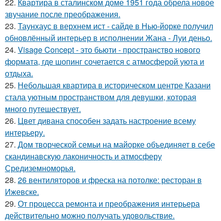
22.
Квартира в сталинском доме 1951 года обрела новое
звучание после преображения.
23.
Таунхаус в верхнем ист - сайде в Нью-йорке получил
обновлённый интерьер в исполнении Жана - Луи деньо.
24.
Visage Concept - это бьюти - пространство нового
формата, где шопинг сочетается с атмосферой уюта и
отдыха.
25.
Небольшая квартира в историческом центре Казани
стала уютным пространством для девушки, которая
много путешествует.
26.
Цвет дивана способен задать настроение всему
интерьеру.
27.
Дом творческой семьи на майорке объединяет в себе
скандинавскую лаконичность и атмосферу
Средиземноморья.
28.
26 вентиляторов и фреска на потолке: ресторан в
Ижевске.
29.
От процесса ремонта и преображения интерьера
действительно можно получать удовольствие.