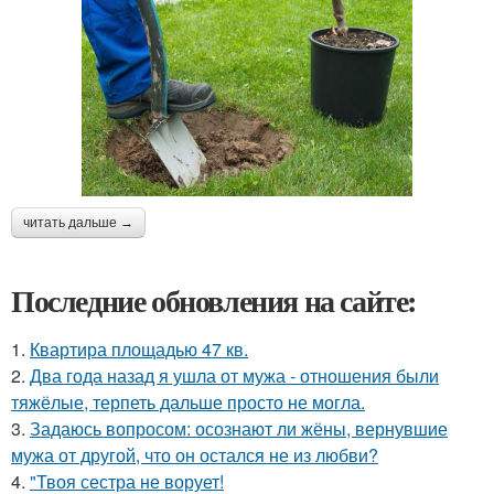
читать дальше →
Последние обновления на сайте:
1.
Квартира площадью 47 кв.
2.
Два года назад я ушла от мужа - отношения были
тяжёлые, терпеть дальше просто не могла.
3.
Задаюсь вопросом: осознают ли жёны, вернувшие
мужа от другой, что он остался не из любви?
4.
"Твоя сестра не ворует!