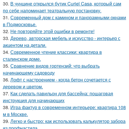
30.
В чунцине открылся бутик Curiel Casa, который сам
по себе напоминает театральную постановку.
31.
Современный дом с камином и панорамными окнами
в Подмосковье.
32.
Не повторяйте этой ошибки в ремонте!
33.
Дерево, авторская мебель и искусство - интерьер с
акцентом на детали.
34.
Современное чтение классики: квартира в
сталинском доме.
35.
Сравнение видов гортензий: что выбрать
начинающему садоводу
36.
Лофт с настроением - когда бетон сочетается с
деревом и цветом.
37.
Как сделать павильон для бассейна: пошаговая
инструкция для начинающих
38.
Игра фактур в современном интерьере: квартира 108
м в Москве.
39.
Легко и быстро: как использовать калькулятор забора
из профнастила