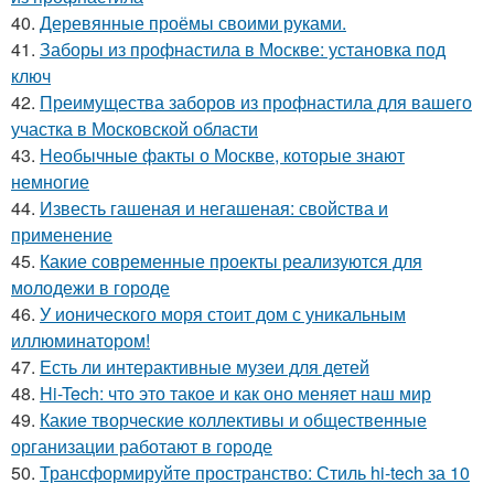
40.
Деревянные проёмы своими руками.
41.
Заборы из профнастила в Москве: установка под
ключ
42.
Преимущества заборов из профнастила для вашего
участка в Московской области
43.
Необычные факты о Москве, которые знают
немногие
44.
Известь гашеная и негашеная: свойства и
применение
45.
Какие современные проекты реализуются для
молодежи в городе
46.
У ионического моря стоит дом с уникальным
иллюминатором!
47.
Есть ли интерактивные музеи для детей
48.
Hi-Tech: что это такое и как оно меняет наш мир
49.
Какие творческие коллективы и общественные
организации работают в городе
50.
Трансформируйте пространство: Стиль hi-tech за 10