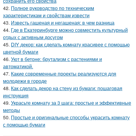
сохранить его свойства
42.
Полное руководство по техническим
характеристикам и свойствам извести
43.
Известь гашеная и негашеная: в чем разница
44.
Где в Екатеринбурге можно совместить культурный
отдых с активным досугом
45.
DIY декор: как сделать комнату красивее с помощью
цветной бумаги
46.
Уют в бетоне: брутализм с растениями и
автоматикой.
47.
Какие современные проекты реализуются для
молодежи в городе
48.
Как сделать декор на стену из бумаги: пошаговая
инструкция
49.
Украсьте комнату за 3 шага: простые и эффективные
методы
50.
Простые и оригинальные способы украсить комнату
с помощью бумаги