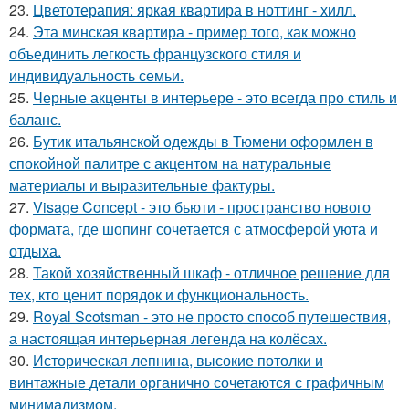
23.
Цветотерапия: яркая квартира в ноттинг - хилл.
24.
Эта минская квартира - пример того, как можно
объединить легкость французского стиля и
индивидуальность семьи.
25.
Черные акценты в интерьере - это всегда про стиль и
баланс.
26.
Бутик итальянской одежды в Тюмени оформлен в
спокойной палитре с акцентом на натуральные
материалы и выразительные фактуры.
27.
Visage Concept - это бьюти - пространство нового
формата, где шопинг сочетается с атмосферой уюта и
отдыха.
28.
Такой хозяйственный шкаф - отличное решение для
тех, кто ценит порядок и функциональность.
29.
Royal Scotsman - это не просто способ путешествия,
а настоящая интерьерная легенда на колёсах.
30.
Историческая лепнина, высокие потолки и
винтажные детали органично сочетаются с графичным
минимализмом.