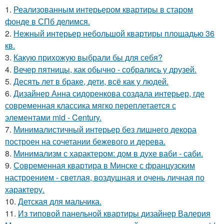
1.
Реализованным интерьером квартиры в старом
фонде в СПб делимся.
2.
Нежный интерьер небольшой квартиры площадью 36
кв.
3.
Какую прихожую выбрали бы для себя?
4.
Вечер пятницы, как обычно - собрались у друзей.
5.
Десять лет в браке, дети, всё как у людей.
6.
Дизайнер Анна сидоренкова создала интерьер, где
современная классика мягко переплетается с
элементами mid - Century.
7.
Минималистичный интерьер без лишнего декора
построен на сочетании бежевого и дерева.
8.
Минимализм с характером: дом в духе ваби - саби.
9.
Современная квартира в Минске с французским
настроением - светлая, воздушная и очень личная по
характеру.
10.
Детская для мальчика.
11.
Из типовой панельной квартиры дизайнер Валерия