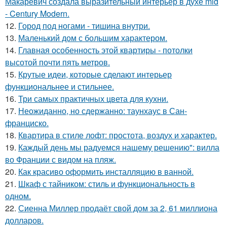
Макаревич создала выразительный интерьер в духе mid
- Century Modern.
12.
Город под ногами - тишина внутри.
13.
Маленький дом с большим характером.
14.
Главная особенность этой квартиры - потолки
высотой почти пять метров.
15.
Крутые идеи, которые сделают интерьер
функциональнее и стильнее.
16.
Три самых практичных цвета для кухни.
17.
Неожиданно, но сдержанно: таунхаус в Сан-
франциско.
18.
Квартира в стиле лофт: простота, воздух и характер.
19.
Каждый день мы радуемся нашему решению": вилла
во Франции с видом на пляж.
20.
Как красиво оформить инсталляцию в ванной.
21.
Шкаф с тайником: стиль и функциональность в
одном.
22.
Сиенна Миллер продаёт свой дом за 2, 61 миллиона
долларов.