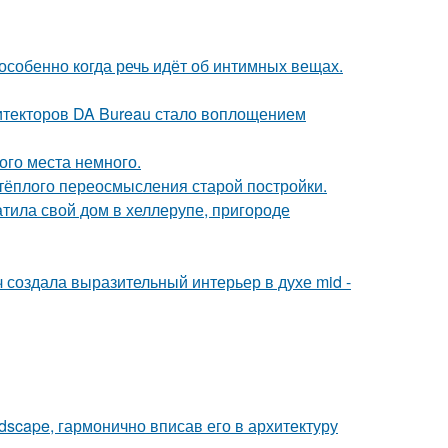
особенно когда речь идёт об интимных вещах.
хитекторов DA Bureau стало воплощением
ого места немного.
 тёплого переосмысления старой постройки.
тила свой дом в хеллерупе, пригороде
создала выразительный интерьер в духе mid -
scape, гармонично вписав его в архитектуру