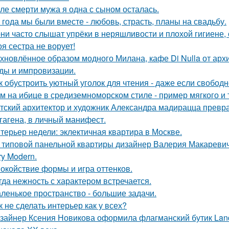
ле смерти мужа я одна с сыном осталась.
 года мы были вместе - любовь, страсть, планы на свадьбу.
ни часто слышат упрёки в неряшливости и плохой гигиене, 
оя сестра не ворует!
хновлённое образом модного Милана, кафе Di Nulla от ар
ды и импровизации.
к обустроить уютный уголок для чтения - даже если свободн
м на ибице в средиземноморском стиле - пример мягкого и
тский архитектор и художник Александра мадирацца превра
гагена, в личный манифест.
терьер недели: эклектичная квартира в Москве.
 типовой панельной квартиры дизайнер Валерия Макаревич 
ry Modern.
окойствие формы и игра оттенков.
гда нежность с характером встречается.
ленькое пространство - большие задачи.
к не сделать интерьер как у всех?
зайнер Ксения Новикова оформила флагманский бутик Land