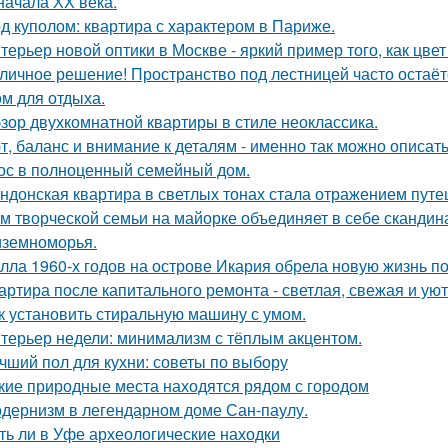
начала ХХ века.
д куполом: квартира с характером в Париже.
терьер новой оптики в Москве - яркий пример того, как цв
личное решение! Пространство под лестницей часто остаё
ом для отдыха.
зор двухкомнатной квартиры в стиле неоклассика.
т, баланс и внимание к деталям - именно так можно описат
ос в полноценный семейный дом.
ндонская квартира в светлых тонах стала отражением путе
м творческой семьи на майорке объединяет в себе скандин
земноморья.
лла 1960-х годов на острове Икария обрела новую жизнь п
артира после капитального ремонта - светлая, свежая и уют
к установить стиральную машину с умом.
терьер недели: минимализм с тёплым акцентом.
чший пол для кухни: советы по выбору
кие природные места находятся рядом с городом
дернизм в легендарном доме Сан-паулу.
ть ли в Уфе археологические находки