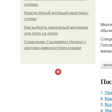
солнца.
Красно-белый интерьер квартиры-
студии
Многи
Как выбрать идеальный материал
обычн
для пола на кухне
Спец
Сравнение Сандиммун Неорал с
Гипсо
другими иммуносупрессорами
матер
читат
Пос
1.
Про
2.
Кра
3.
Все
4.
Ярк