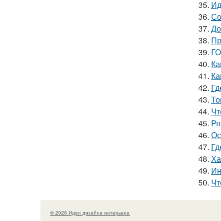
35.
Ид
36.
Со
37.
До
38.
Пр
39.
ГО
40.
Ка
41.
Ка
42.
Гд
43.
То
44.
Чт
45.
Ря
46.
Ос
47.
Гд
48.
Ха
49.
Ин
50.
Чт
© 2026 Идеи дизайна интерьера