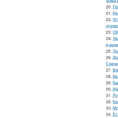
дома 
20.
По
21.
Ин
22.
От
уголк
23.
Об
24.
Ую
и выр
25.
Ло
26.
До
Среди
27.
Ви
28.
Кв
29.
Ка
30.
Ин
31.
Лу
32.
Ка
33.
Мо
34.
Ес