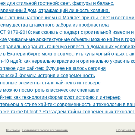
ея для стильной гостиной: свет, фактуры и баланс.
временный дом, отражающий личность хозяина.
м с летним настроением на Мальте: принты, свет и воспоми
еимущества штакетного забора из профнастила
СТ 9179-2018: как скачать стандарт строительной извести и
кие уникальные архитектурные объекты можно найти в гор
к правильно хранить гашеную известь в домашних условия
е в Екатеринбурге можно совместить культурный отдых с а
п-10 идей: как нереально красиво и оригинально украсить к
о такое дом хай-тек: будущее началось сегодня
занский Кремль: история и современность
новные элементы стиля хай-тек в интерьере
е можно посмотреть классические спектакли
й-тек: как технологии формируют историю и интерьер
терьеры в стиле хай-тек: современность и технологии в в
о же такое hi-tech? Разгадаем тайны современных технолог
Контакты
Пользовательское соглашение
Обратная св