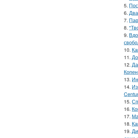
5.
Пос
6.
Два
7.
Пар
8.
"Тв
9.
Вдо
свобо
10.
Ка
11.
До
12.
Да
Копен
13.
Ин
14.
Из
Centu
15.
Сп
16.
Ко
17.
Ма
18.
Ка
19.
Ди