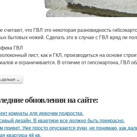
е считают, что ГВЛ это некоторая разновидность гибсокарт
ых бытовых ножей. Сделать это в случае с ГВЛ вряд ли по
ифика ГВЛ
волоконный лист, как и ГКЛ, производиться на основе строи
иалов и ограничивается. В отличие от гипсокартона, ГВЛ 
ь дальше →
ледние обновления на сайте:
ект комнаты для девочкм подростка.
сивый дизайн. В квартире все должно быть прекрасно.
м привет. Уже просто опускаются руки, не понимаю, как дал
ая квартира 48 кв.