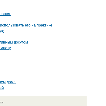
нания.
 использовать его на практике
оде
х
ктивным досугом
омнату
ашем доме
ий
язь