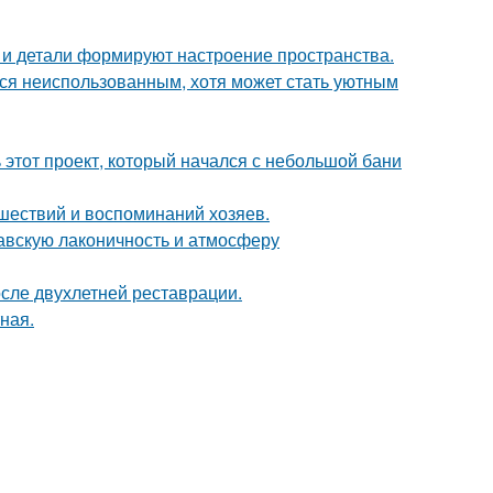
ет и детали формируют настроение пространства.
тся неиспользованным, хотя может стать уютным
ь этот проект, который начался с небольшой бани
шествий и воспоминаний хозяев.
авскую лаконичность и атмосферу
осле двухлетней реставрации.
ная.