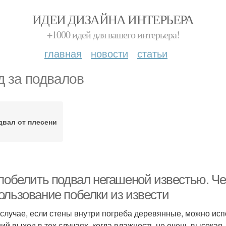
ИДЕИ ДИЗАЙНА ИНТЕРЬЕРА
+1000 идей для вашего интерьера!
главная
новости
статьи
д за подвалов
двал от плесени
 побелить подвал негашеной известью. Че
ользование побелки из извести
 случае, если стены внутри погреба деревянные, можно ис
ий выход в тех случаях, когда влажность не очень высокая