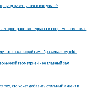
граунд чувствуется в каждом её
вал пространство террасы в современном стиле
у - это настоящий гимн бразильскому mid -
еобычной геометрией - её главный зал
 тех, кто хочет добавить стильный акцент в