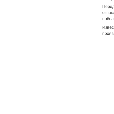
Перед
ознак
побел
Извес
прояв