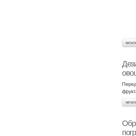
читат
Дез
ово
Перед
фрукт
читат
Обр
пог