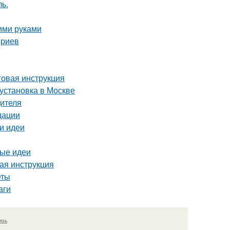
ь.
оими руками
ериев
говая инструкция
 установка в Москве
дителя
дации
 и идеи
вые идеи
вая инструкция
еты
аги
язь