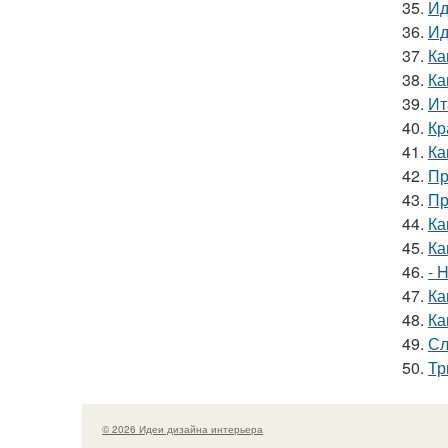
35.
Ид
36.
Ид
37.
Ка
38.
Ка
39.
Ит
40.
Кр
41.
Ка
42.
Пр
43.
Пр
44.
Ка
45.
Ка
46.
- 
47.
Ка
48.
Ка
49.
Сл
50.
Тр
© 2026 Идеи дизайна интерьера