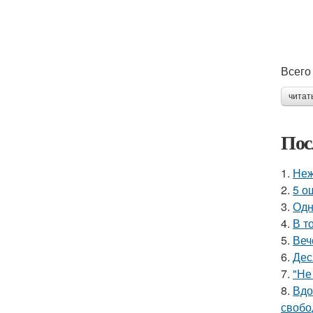
Всего
читат
Пос
1.
Неж
2.
5 о
3.
Одн
4.
В т
5.
Веч
6.
Дес
7.
"Не
8.
Вдо
свобо