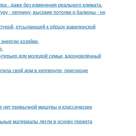
а - даже без изменения реального климата.
ру - лепнину, высокие потолки и балконы - но
ектурой, отсылающей к образу вавилонской
энергии хозяйки.
е.
нтерьер для молодой семьи, вдохновлённый
тила свой дом в хеллерупе, пригороде
ке нет привычной мишуры и классических
ьные материалы легли в основу проекта