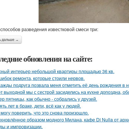
 способов разведения известковой смеси три:
ь дальше →
ледние обновления на сайте:
ный интерьер небольшой квартиры площадью 36 кв.
шибок ремонта, которые стоили нервов.
ажды подруга позвала меня отметить её день рождения в 
от выходной мы с сестрой засиделись на кухне допоздна, об
ер пятницы, как обычно - собрались у друзей.
ять лет в браке, дети, всё как у людей.
 могу поверить, что это снова произошло.
хновлённое образом модного Милана, кафе Di Nulla от ар
ды и импровизации.