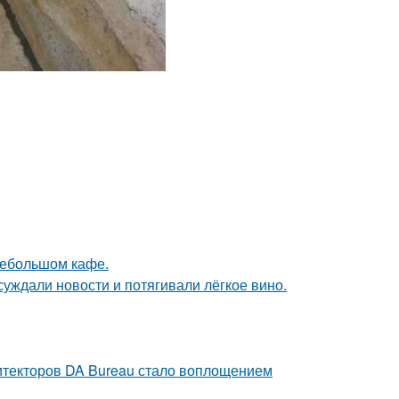
небольшом кафе.
суждали новости и потягивали лёгкое вино.
хитекторов DA Bureau стало воплощением