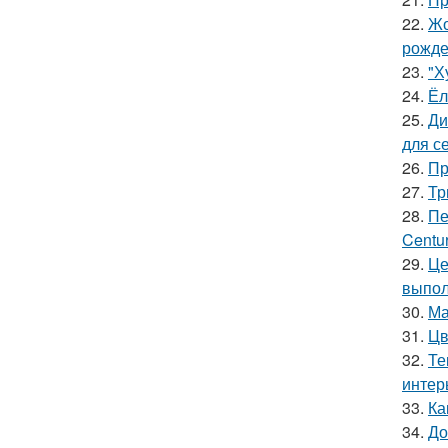
22.
Жо
рожде
23.
"Х
24.
Ёл
25.
Ди
для с
26.
Пр
27.
Тр
28.
Пе
Centur
29.
Це
выпол
30.
Ма
31.
Цв
32.
Те
интер
33.
Ка
34.
До