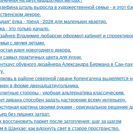
зефина шталь выросла в художественной семье - и этот бэк
ственском декоре.
удая" ёлка - тренд - 2026 для маленьких квартир.
ка - это только начало.
зайнер Владимир любарски оформил кабинет и спроектиро
емьи с двумя детьми.
остая идея новогоднего декора.
и самых практичных цвета для кухни.
нтхаус обувного дизайнера Александра Бирмана в Сан-паул
y.
рковь в районе северной гавани Копенгагена выделяется н
нен в форме двенадцатиугольника.
гнитные стопоры - удобная альтернатива классическим.
ет дивана способен задать настроение всему интерьеру.
кстурная картина своими руками - оригинальное решение для
ьер без лишних затрат.
к восстановить паркет после затопления: шаг за шагом
м в Шанхае: как вдохнуть свет в старое пространство.