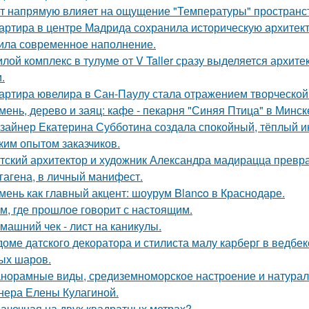
т напрямую влияет на ощущение "Температуры" пространств
артира в центре Мадрида сохранила историческую архитекту
ила современное наполнение.
лой комплекс в тулуме от V Taller сразу выделяется архит
.
артира ювелира в Сан-Паулу стала отражением творческой 
мень, дерево и заяц: кафе - пекарня "Синяя Птица" в Минск
зайнер Екатерина Субботина создала спокойный, тёплый и
ким опытом заказчиков.
тский архитектор и художник Александра мадирацца превра
гагена, в личный манифест.
мень как главный акцент: шоурум Blanco в Краснодаре.
м, где прошлое говорит с настоящим.
машний чек - лист на каникулы.
доме датского декоратора и стилиста малу карберг в ведбе
ых шаров.
норамные виды, средиземноморское настроение и натурал
нера Елены Кулагиной.
ачечная на двух квадратных метрах?