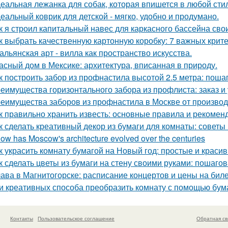
еальная лежанка для собак, которая впишется в любой стил
еальный коврик для детской - мягко, удобно и продумано.
к я строил капитальный навес для каркасного бассейна св
к выбрать качественную картонную коробку: 7 важных крит
альянская арт - вилла как пространство искусства.
асный дом в Мексике: архитектура, вписанная в природу.
к построить забор из профнастила высотой 2.5 метра: поша
еимущества горизонтального забора из профлиста: заказ и
еимущества заборов из профнастила в Москве от произво
к правильно хранить известь: основные правила и рекомен
к сделать креативный декор из бумаги для комнаты: советы
How has Moscow's architecture evolved over the centuries
к украсить комнату бумагой на Новый год: простые и краси
к сделать цветы из бумаги на стену своими руками: пошаго
ава в Магнитогорске: расписание концертов и цены на бил
и креативных способа преобразить комнату с помощью бум
Контакты
Пользовательское соглашение
Обратная св