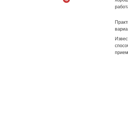
работ
Практ
вариа
Извес
спосо
прием