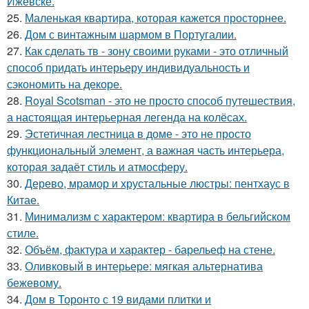
Ижевске.
25.
Маленькая квартира, которая кажется просторнее.
26.
Дом с винтажным шармом в Португалии.
27.
Как сделать тв - зону своими руками - это отличный
способ придать интерьеру индивидуальность и
сэкономить на декоре.
28.
Royal Scotsman - это не просто способ путешествия,
а настоящая интерьерная легенда на колёсах.
29.
Эстетичная лестница в доме - это не просто
функциональный элемент, а важная часть интерьера,
которая задаёт стиль и атмосферу.
30.
Дерево, мрамор и хрустальные люстры: пентхаус в
Китае.
31.
Минимализм с характером: квартира в бельгийском
стиле.
32.
Объём, фактура и характер - барельеф на стене.
33.
Оливковый в интерьере: мягкая альтернатива
бежевому.
34.
Дом в Торонто с 19 видами плитки и