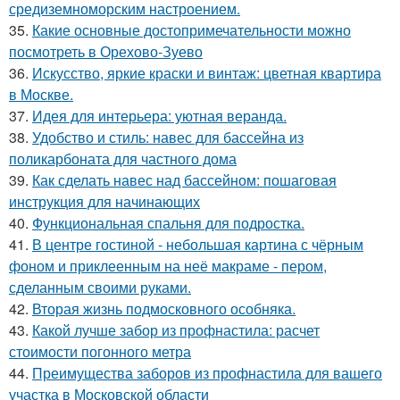
средиземноморским настроением.
35.
Какие основные достопримечательности можно
посмотреть в Орехово-Зуево
36.
Искусство, яркие краски и винтаж: цветная квартира
в Москве.
37.
Идея для интерьера: уютная веранда.
38.
Удобство и стиль: навес для бассейна из
поликарбоната для частного дома
39.
Как сделать навес над бассейном: пошаговая
инструкция для начинающих
40.
Функциональная спальня для подростка.
41.
В центре гостиной - небольшая картина с чёрным
фоном и приклеенным на неё макраме - пером,
сделанным своими руками.
42.
Вторая жизнь подмосковного особняка.
43.
Какой лучше забор из профнастила: расчет
стоимости погонного метра
44.
Преимущества заборов из профнастила для вашего
участка в Московской области