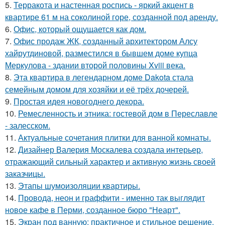
5.
Терракота и настенная роспись - яркий акцент в
квартире 61 м на соколиной горе, созданной под аренду.
6.
Офис, который ощущается как дом.
7.
Офис продаж ЖК, созданный архитектором Алсу
хайрутдиновой, разместился в бывшем доме купца
Меркулова - здании второй половины Xviii века.
8.
Эта квартира в легендарном доме Dakota стала
семейным домом для хозяйки и её трёх дочерей.
9.
Простая идея новогоднего декора.
10.
Ремесленность и этника: гостевой дом в Переславле
- залесском.
11.
Актуальные сочетания плитки для ванной комнаты.
12.
Дизайнер Валерия Москалева создала интерьер,
отражающий сильный характер и активную жизнь своей
заказчицы.
13.
Этапы шумоизоляции квартиры.
14.
Провода, неон и граффити - именно так выглядит
новое кафе в Перми, созданное бюро "Неарт".
15.
Экран под ванную: практичное и стильное решение.