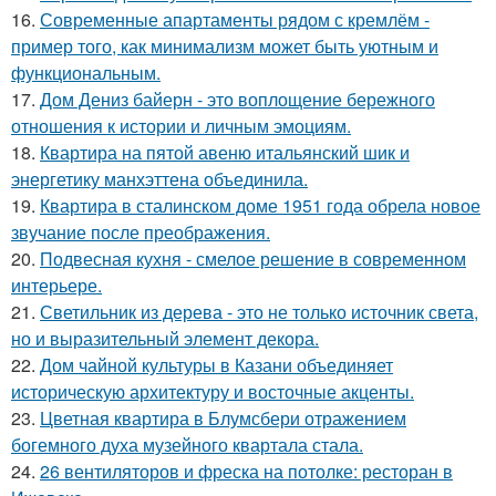
16.
Современные апартаменты рядом с кремлём -
пример того, как минимализм может быть уютным и
функциональным.
17.
Дом Дениз байерн - это воплощение бережного
отношения к истории и личным эмоциям.
18.
Квартира на пятой авеню итальянский шик и
энергетику манхэттена объединила.
19.
Квартира в сталинском доме 1951 года обрела новое
звучание после преображения.
20.
Подвесная кухня - смелое решение в современном
интерьере.
21.
Светильник из дерева - это не только источник света,
но и выразительный элемент декора.
22.
Дом чайной культуры в Казани объединяет
историческую архитектуру и восточные акценты.
23.
Цветная квартира в Блумсбери отражением
богемного духа музейного квартала стала.
24.
26 вентиляторов и фреска на потолке: ресторан в